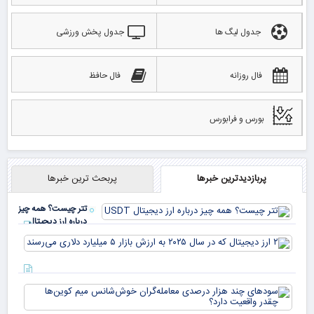
جدول لیگ ها
جدول پخش ورزشی
فال روزانه
فال حافظ
بورس و فرابورس
پربازدیدترین خبرها
پربحث ترین خبرها
تتر چیست؟ همه چیز
درباره ارز دیجیتال
USDT
۲ ا
دیج
که 
سود
به 
هزا