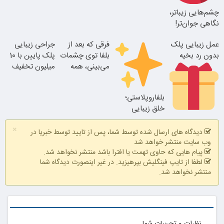
انجام بده
چشم‌هایی زیباتر،
بلفا با 25%
نگاهی جوان‌تر!
تخفیف
تغییر طبیعی
عمل زیبایی پلک
فرقی که بعد از
جراحی زیبایی
بدون رد بخیه
بلفا توی چشمات
پلک پایین با 10
نتیجه‌ای طبیعی
می‌بینی، همه
میلیون تخفیف
متوجه میشن
ویژه فقط 35
25% تخفیف
بلفاروپلاستی؛
بلفاروپلاستی
خلق زیبایی
۱۰ میلیون تومان
طبیعی با ظرافت
×
تخفیف ویژه
بی‌نهایت
دیدگاه های ارسال شده توسط شما، پس از تایید توسط خبریا در
وب سایت منتشر خواهد شد
پیام هایی که حاوی تهمت یا افترا باشد منتشر نخواهد شد.
لطفا از تایپ فینگلیش بپرهیزید. در غیر اینصورت دیدگاه شما
منتشر نخواهد شد.
نظرات و تجربیات شما