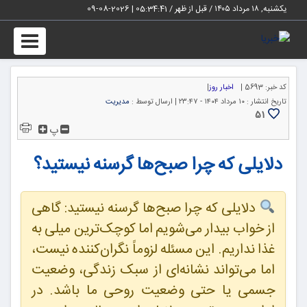
یکشنبه, ۱۸ مرداد ۱۴۰۵ / قبل از ظهر /
05:34:41
|
2026-08-09
Toggle
igation
کد خبر:
5693 |
اخبار روز
|
تاریخ انتشار :
۱۰ مرداد ۱۴۰۴ - ۲۳:۴۷ |
ارسال توسط :
مدیریت
51
پ
دلایلی که چرا صبح‌ها گرسنه نیستید؟
دلایلی که چرا صبح‌ها گرسنه نیستید: گاهی
از خواب بیدار می‌شویم اما کوچک‌ترین میلی به
غذا نداریم. این مسئله لزوماً نگران‌کننده نیست،
اما می‌تواند نشانه‌ای از سبک زندگی، وضعیت
جسمی یا حتی وضعیت روحی ما باشد. در