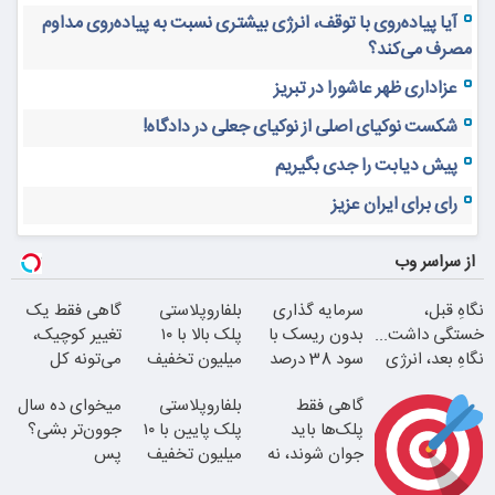
آیا پیاده‌روی با توقف، انرژی بیشتری نسبت به پیاده‌روی مداوم
مصرف می‌کند؟
عزاداری ظهر عاشورا در تبریز
شکست نوکیای اصلی از نوکیای جعلی در دادگاه!
پیش دیابت را جدی بگیریم
رای برای ایران عزیز
از سراسر وب
نگاهِ قبل،
سرمایه گذاری
بلفاروپلاستی
گاهی فقط یک
خستگی داشت...
بدون ریسک با
پلک بالا با ۱۰
تغییر کوچیک،
نگاهِ بعد، انرژی
سود 38 درصد
میلیون تخفیف
می‌تونه کل
داره
سالانه
فقط ۲۵ میلیون
چهرتو متحول
گاهی فقط
بلفاروپلاستی
میخوای ده سال
کنه
پلک‌ها باید
پلک پایین با ۱۰
جوون‌تر بشی؟
جوان شوند، نه
میلیون تخفیف
پس
کل صورت
فقط 3۵ میلیون
بلفاروپلاستی