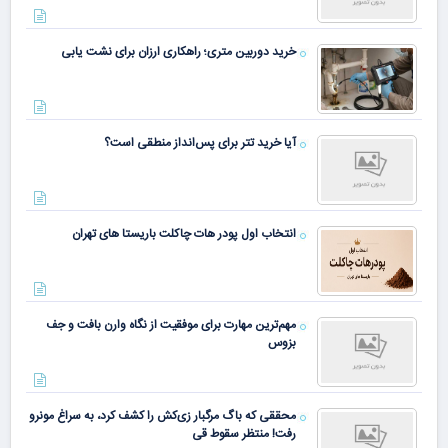
خرید دوربین متری؛ راهکاری ارزان برای نشت یابی
آیا خرید تتر برای پس‌انداز منطقی است؟
انتخاب اول پودر هات چاکلت باریستا های تهران
مهم‌ترین مهارت برای موفقیت از نگاه وارن بافت و جف
بزوس
محققی که باگ مرگبار زی‌کش را کشف کرد، به سراغ مونرو
رفت! منتظر سقوط قی