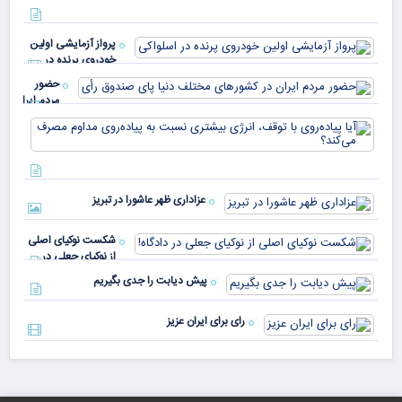
معا
میلی
خو
دلا
میم
می‌
پرواز آزمایشی اولین
چقد
خودروی پرنده در
دار
اسلواکی
حضور
مردم ایران
در
آیا
کشورهای
پیا
مختلف
با 
دنیا پای
انر
صندوق
بیش
رأی
عزاداری ظهر عاشورا در تبریز
نسب
پیا
مدا
شکست نوکیای اصلی
مص
از نوکیای جعلی در
می‌
دادگاه!
پیش دیابت را جدی بگیریم
رای برای ایران عزیز