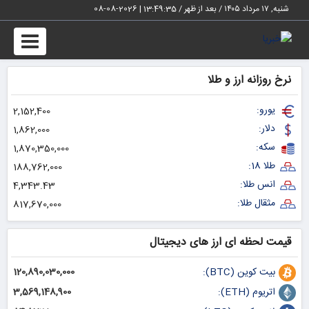
شنبه, ۱۷ مرداد ۱۴۰۵ / بعد از ظهر /
13:49:37
|
2026-08-08
Toggle
igation
نرخ روزانه ارز و طلا
یورو:
2,152,400
دلار:
1,862,000
سکه:
1,870,350,000
طلا 18:
188,762,000
انس طلا:
4,343.43
مثقال طلا:
817,670,000
قیمت لحظه ای ارز های دیجیتال
بیت کوین (BTC):
120,890,030,000
اتریوم (ETH):
3,569,148,900