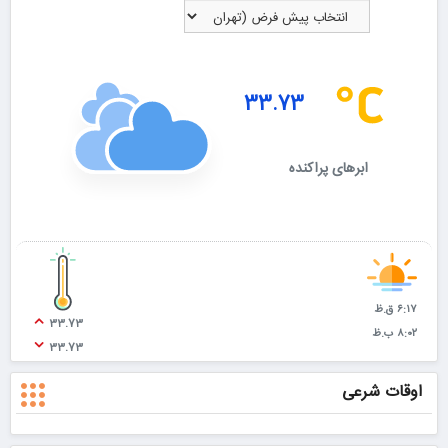
33.73
ابرهای پراکنده
۶:۱۷ ق.ظ
33.73
۸:۰۲ ب.ظ
33.73
اوقات شرعی