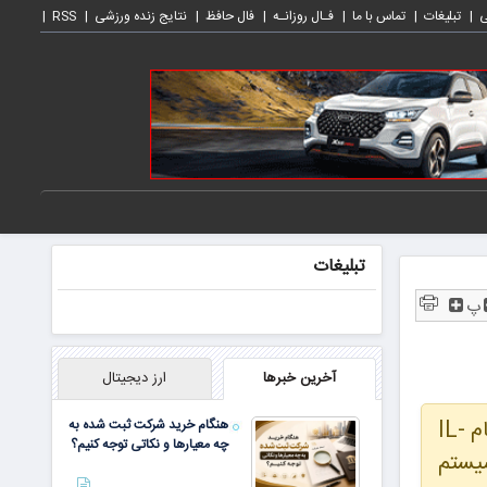
ی
تبلیغات
تماس با ما
فـال روزانـه
فال حافظ
نتایج زنده ورزشی
RSS
تبلیغات
پ
آخرین خبرها
ارز دیجیتال
تحقیقات اخیر نشان می‌دهد که چگونه سیستم ایمنی با ساعت داخلی بدن، به ویژه از طریق مولکولی به نام IL-
هنگام خرید شرکت ثبت شده به
چه معیارها و نکاتی توجه کنیم؟
سیستم