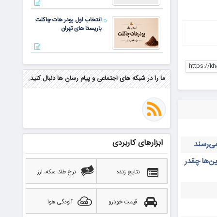
انتخاب اول پودر هات چاکلت
باریستا های تهران
مهم‌ترین مهارت برای موفقیت از
https://k
نگاه وارن بافت و جف بزوس
ما را در شبکه های اجتماعی و پیام رسان ها دنبال کنید.
محققی که باگ مرگبار زی‌کش را
کشف کرد، به سراغ مونرو رفت!
منتظر سقوط قی
ابزارهای کاربردی
بهترین صرافی ارز دیجیتال
ن‌ها چقدر
خارجی بدون تحریم را بشناسید؛
آپدیت ۲۰۲۶
نتایج زنده
نرخ طلا، سکه، ارز
قیمت خودرو
آلودگی هوا