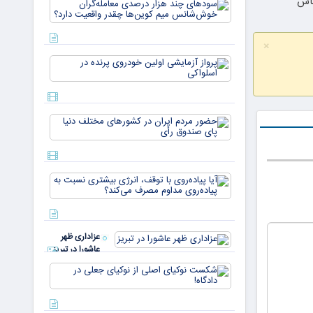
باش
سودهای چن
بازار ۵
هزار درصد
میلیارد
معامله‌گران
دلاری
خوش‌شان
می‌رسند
×
میم کوین‌ه
پرواز
چقدر واقع
آزمایشی
دار
اولین
خودروی
پرنده در
حضور
اسلواکی
مردم ایران
در
کشورهای
مختلف
آیا
دنیا پای
پیاده‌روی
صندوق
با توقف،
رأی
انرژی
بیشتری
عزاداری ظهر
نسبت به
عاشورا در تبریز
پیاده‌روی
مداوم
شکست
مصرف
نوکیای
می‌کن
اصلی از
نوکیای