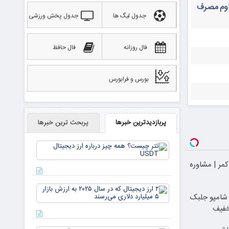
داوم مصرف
جدول لیگ ها
جدول پخش ورزشی
فال روزانه
فال حافظ
بورس و فرابورس
پربازدیدترین خبرها
پربحث ترین خبرها
تتر
چیست؟
همه چیز
کمر | مشاوره
درباره ارز
دیجیتال
۲ ارز
USDT
مو با شامپو جلبک
دیجیتال
که در
خفیف
سال ۲۰۲۵
به ارزش