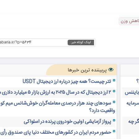
اهش وزن
habaria.ir/?p=5634
لینک کوتاه خبر:
پربیننده ترین خبرها
؟
تتر چیست؟ همه چیز درباره ارز دیجیتال USDT
 بایننس
۲ ارز دیجیتال که در سال ۲۰۲۵ به ارزش بازار ۵ میلیارد دلاری می‌رسند
سرمایه
سودهای چند هزار درصدی معامله‌گران خوش‌شانس میم کوی
واقعیت دارد؟
های دیجیتال ۲۰ سال دیگر چه
پرواز آزمایشی اولین خودروی پرنده در اسلواکی
حضور مردم ایران در کشورهای مختلف دنیا پای صندوق رأی