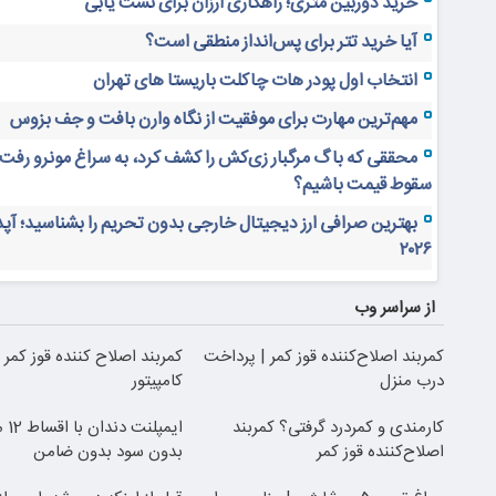
خرید دوربین متری؛ راهکاری ارزان برای نشت یابی
آیا خرید تتر برای پس‌انداز منطقی است؟
انتخاب اول پودر هات چاکلت باریستا های تهران
مهم‌ترین مهارت برای موفقیت از نگاه وارن بافت و جف بزوس
محققی که باگ مرگبار زی‌کش را کشف کرد، به سراغ مونرو رفت!
سقوط قیمت باشیم؟
بهترین صرافی ارز دیجیتال خارجی بدون تحریم را بشناسید؛ آپ
۲۰۲۶
از سراسر وب
کمربند اصلاح‌کننده قوز کمر | پرداخت
کمربند اصلاح کننده قوز کمر ب
درب منزل
کامپیتور
کارمندی و کمردرد گرفتی؟ کمربند
ایمپلنت دندان با اقساط 12 ماهه
اصلاح‌کننده قوز کمر
بدون سود بدون ضامن