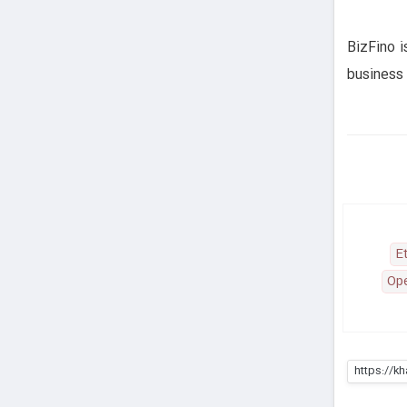
BizFino i
business 
E
Ope
https://k