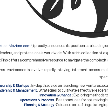
) proudly announces its position as a leading
https://bizfino.com/
leaders, and professionals worldwide. With a rich collection of ex
zFino offers a comprehensive resource to navigate the complexitie
ss environments evolve rapidly, staying informed across multi
spect
:
In-depth advice on launching new ventures, sca
eurship & Startups
:
Strategies to cultivate effective leadershi
adership & Management
:
Exploring methods to
Innovation & Change
:
Best practices for optimizing b
Operations & Process
:
Guidance on crafting strategic 
Planning & Strategy