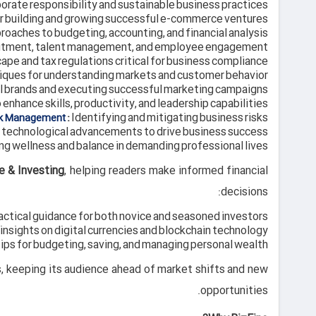
porate responsibility and sustainable business practices.
r building and growing successful e-commerce ventures.
aches to budgeting, accounting, and financial analysis.
ruitment, talent management, and employee engagement.
ape and tax regulations critical for business compliance.
ques for understanding markets and customer behavior.
l brands and executing successful marketing campaigns.
enhance skills, productivity, and leadership capabilities.
:
Identifying and mitigating business risks.
sk Management
technological advancements to drive business success.
ng wellness and balance in demanding professional lives.
e & Investing
, helping readers make informed financial
decisions:
ctical guidance for both novice and seasoned investors.
nsights on digital currencies and blockchain technology.
ips for budgeting, saving, and managing personal wealth.
s, keeping its audience ahead of market shifts and new
opportunities.