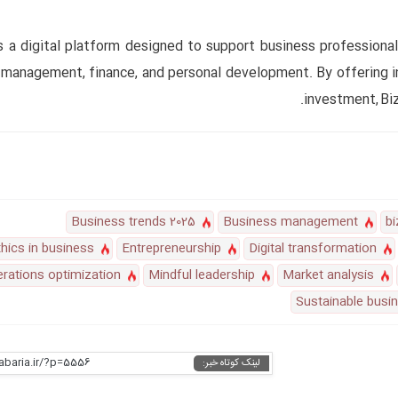
s a digital platform designed to support business professiona
management, finance, and personal development. By offering ins
investment, Biz
Business trends 2025
Business management
b
thics in business
Entrepreneurship
Digital transformation
rations optimization
Mindful leadership
Market analysis
Sustainable busi
habaria.ir/?p=5556
لینک کوتاه خبر: