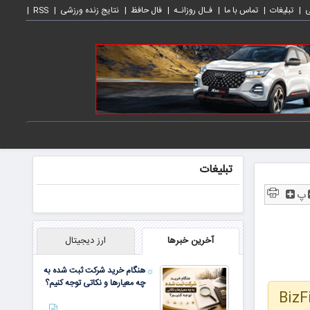
ی
تبلیغات
تماس با ما
فـال روزانـه
فال حافظ
نتایج زنده ورزشی
RSS
تبلیغات
پ
آخرین خبرها
ارز دیجیتال
هنگام خرید شرکت ثبت شده به
چه معیارها و نکاتی توجه کنیم؟
BizF