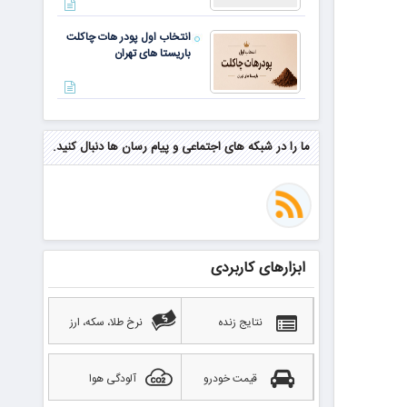
انتخاب اول پودر هات چاکلت
باریستا های تهران
مهم‌ترین مهارت برای موفقیت از
نگاه وارن بافت و جف بزوس
ما را در شبکه های اجتماعی و پیام رسان ها دنبال کنید.
محققی که باگ مرگبار زی‌کش را
کشف کرد، به سراغ مونرو رفت!
منتظر سقوط قی
ابزارهای کاربردی
بهترین صرافی ارز دیجیتال
خارجی بدون تحریم را بشناسید؛
آپدیت ۲۰۲۶
نتایج زنده
نرخ طلا، سکه، ارز
قیمت خودرو
آلودگی هوا