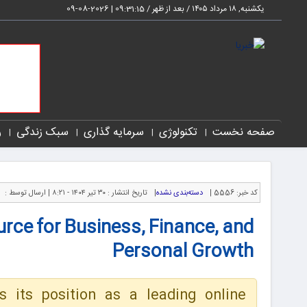
یکشنبه, ۱۸ مرداد ۱۴۰۵ / بعد از ظهر /
09:31:16
|
2026-08-09
صفحه نخست
تکنولوژی
سرمایه گذاری
سبک زندگی
ر
کد خبر:
5556 |
دسته‌بندی نشده
|
تاریخ انتشار :
۳۰ تیر ۱۴۰۴ - ۸:۲۱ |
ارسال توسط :
urce for Business, Finance, and
Personal Growth
es its position as a leading online