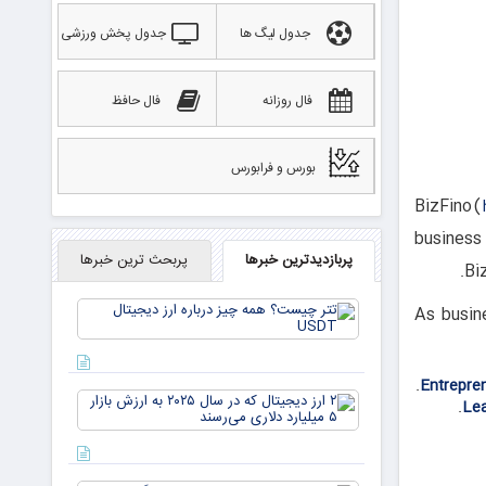
جدول لیگ ها
جدول پخش ورزشی
فال روزانه
فال حافظ
بورس و فرابورس
BizFino (
business 
پربازدیدترین خبرها
پربحث ترین خبرها
Bi
تتر
As busine
چیست؟
همه چیز
درباره ارز
Entrepren
دیجیتال
۲ ارز
USDT
Le
دیجیتال
که در
سال ۲۰۲۵
به ارزش