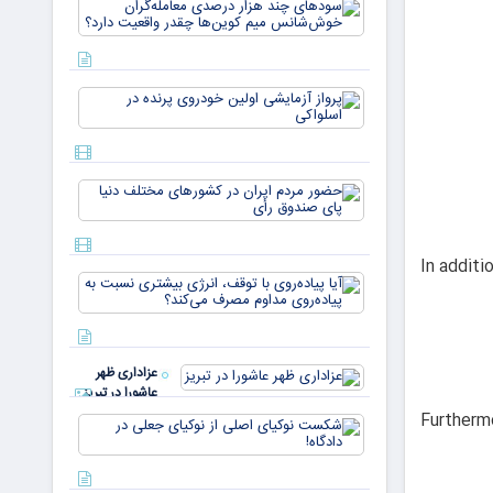
سودهای چن
بازار ۵
هزار درصد
میلیارد
معامله‌گران
دلاری
خوش‌شان
می‌رسند
میم کوین‌ه
پرواز
چقدر واقع
آزمایشی
دار
اولین
خودروی
پرنده در
حضور
اسلواکی
مردم ایران
در
کشورهای
In additi
مختلف
آیا
دنیا پای
پیاده‌روی
صندوق
با توقف،
رأی
انرژی
بیشتری
عزاداری ظهر
نسبت به
عاشورا در تبریز
پیاده‌روی
Furtherm
مداوم
شکست
مصرف
نوکیای
می‌کن
اصلی از
نوکیای