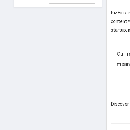
جعلی در
پیش دیابت را
دادگاه!
جدی بگیریم
BizFino i
رای برای ایران عزیز
content w
startup, 
“Our 
meani
Discover 