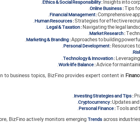
:
Insights into cor
Ethics & Social Responsibility
:
Tips fo
Online Business
:
Comprehensive appro
Financial Management
:
Strategies for effective rec
Human Resources
:
Navigating the legal landsc
Legal & Taxation
:
Techni
Market Research
:
Approaches to building powerfu
Marketing & Branding
:
Resources to 
Personal Development
Ri
:
Leveraging 
Technology & Innovation
:
Advice for maintaini
Work-life Balance
on to business topics, BizFino provides expert content in
Financ
:
Pra
Investing Strategies and Tips
:
Updates and i
Cryptocurrency
:
Tools and t
Personal Finance
ore, BizFino actively monitors emerging
across industrie
Trends