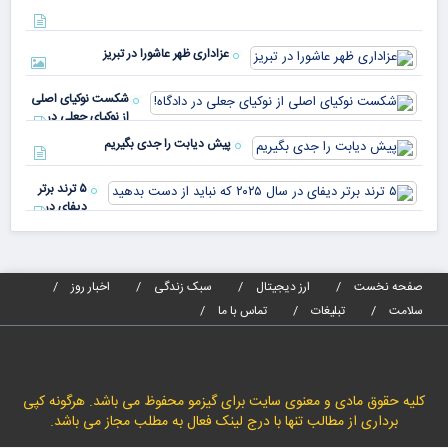
با 
دنیا پای
انر
صندوق
بیش
رأی
عزاداری ظهر عاشورا در تبریز
نسب
پیا
مدا
شکست نوکیای اصلی
مص
از نوکیای جعلی در
می‌
دادگاه!
پیش دیابت را جدی بگیریم
۵ ترند برتر
دیفای در
سال ۲۰۲۵ که
نباید از دست
بدهید
صفحه نخست
ارز دیجیتال
سبک زندگی
اخبار روز
سلامت
تبلیغات
تماس با ما
کلیه حقوق مادی و معنوی سایت برای گیزمو محفوظ می باشد. هرگونه کپی
برداری از مطالب تنها با درج لینک فعال به مطلب مجاز می باشد.