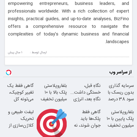
empowering entrepreneurs, business leaders, and
professionals worldwide. With a rich collection of expert
insights, practical guides, and up-to-date analyses, BizFino
offers a comprehensive resource to navigate the
complexities of today’s dynamic business and financial
landscapes.
ارسال توسط :
1 سال پيش
از سراسر وب
سرمایه گذاری
نگاهِ قبل،
بلفاروپلاستی
گاهی فقط یک
بدون ریسک با
خستگی داشت...
پلک بالا با ۱۰
تغییر کوچیک،
سود 38 درصد
نگاهِ بعد، انرژی
میلیون تخفیف
می‌تونه کل
سالانه
داره
فقط ۲۵ میلیون
چهرتو متحول
بلفاروپلاستی
گاهی فقط
لیفت طبیعی و
کنه
پلک پایین با ۱۰
پلک‌ها باید
تحریک
میلیون تخفیف
جوان شوند، نه
کلاژن‌سازی از
فقط 3۵ میلیون
کل صورت
داخل پوست با