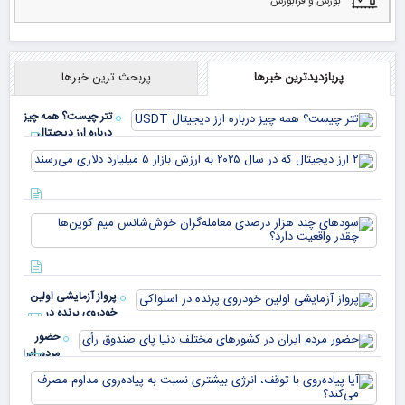
بورس و فرابورس
پربازدیدترین خبرها
پربحث ترین خبرها
تتر چیست؟ همه چیز
درباره ارز دیجیتال
USDT
۲ ا
دیج
که 
سود
به 
هزا
معا
میلی
خو
دلا
میم
می‌
پرواز آزمایشی اولین
چقد
خودروی پرنده در
دار
اسلواکی
حضور
مردم ایران
در
آیا
کشورهای
پیا
مختلف