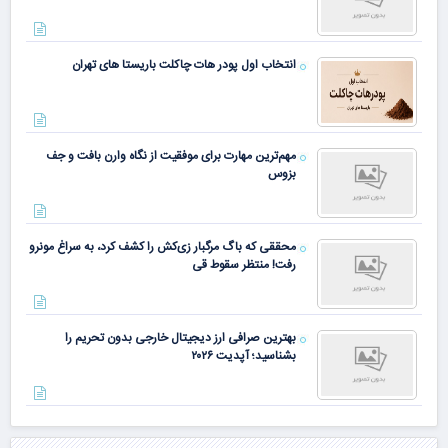
انتخاب اول پودر هات چاکلت باریستا های تهران
مهم‌ترین مهارت برای موفقیت از نگاه وارن بافت و جف
بزوس
محققی که باگ مرگبار زی‌کش را کشف کرد، به سراغ مونرو
رفت! منتظر سقوط قی
بهترین صرافی ارز دیجیتال خارجی بدون تحریم را
بشناسید؛ آپدیت ۲۰۲۶