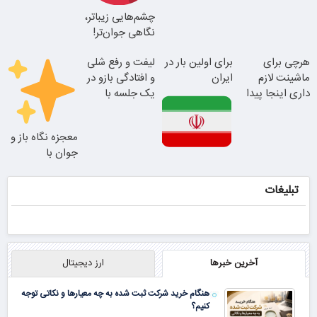
24ماه ماندگاری
چشم‌هایی زیباتر،
بلفا با 25%
نگاهی جوان‌تر!
تخفیف
تغییر طبیعی
هرچی برای
برای اولین بار در
لیفت و رفع شلی
ماشینت لازم
ایران
و افتادگی بازو در
نتیجه‌ای طبیعی
داری اینجا پیدا
یک جلسه با
جوان شو
میشه!!!ثبت نام
اندولیفت
25% تخفیف
در یدک
معجزه نگاه باز و
بلفاروپلاستی
جوان با
این دکتر کرم
بلفاروپلاستی
ترمیم کننده 23
پلک بالا
تبلیغات
روزه ساخت!
آخرین خبرها
ارز دیجیتال
هنگام خرید شرکت ثبت شده به چه معیارها و نکاتی توجه
کنیم؟