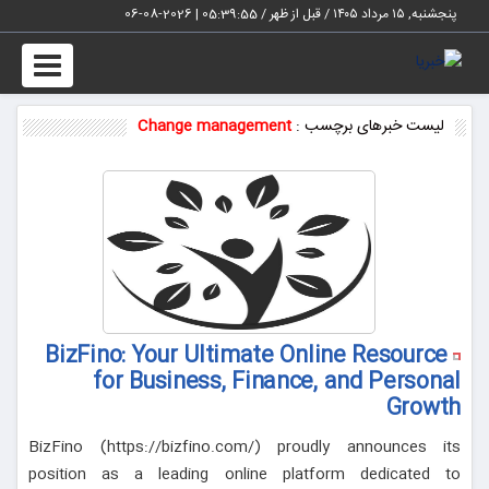
پنجشنبه, ۱۵ مرداد ۱۴۰۵ / قبل از ظهر /
05:39:56
|
2026-08-06
Toggle
vigation
لیست خبرهای برچسب :
Change management
BizFino: Your Ultimate Online Resource
for Business, Finance, and Personal
Growth
BizFino (https://bizfino.com/) proudly announces its
position as a leading online platform dedicated to