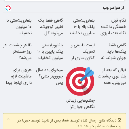
از سراسر وب
نگاهِ قبل،
بلفاروپلاستی
گاهی فقط یک
بلفاروپلاستی با
خستگی داشت...
پلک بالا با ۱۰
تغییر کوچیک،
10 میلیون
نگاهِ بعد، انرژی
میلیون تخفیف
می‌تونه کل
تخفیف
داره
فقط ۲۵ میلیون
چهرتو متحول
گاهی فقط
لیفت طبیعی و
بلفاروپلاستی
ظاهر چشمات هر
کنه
پلک‌ها باید
تحریک
پلک پایین با ۱۰
روز خسته‌تر
جوان شوند، نه
کلاژن‌سازی از
میلیون تخفیف
می‌شه؟
کل صورت
داخل پوست با
فقط 3۵ میلیون
فرقی که بعد از
میخوای ده سال
هرچی برای
بلک بالا 25 پلک
24ماه ماندگاری
بلفا با 25%
بلفا توی چشمات
جوون‌تر بشی؟
پایین 35
ماشینت لازم
تخفیف
می‌بینی، همه
پس
تغییر طبیعی
داری اینجا پیدا
متوجه میشن
بلفاروپلاستی
میشه!!!ثبت نام
وقتشه یه تصمیم
انجام بده
در یدک
چشم‌هایی زیباتر،
نتیجه‌ای طبیعی
کوچیک بگیری
نگاهی جوان‌تر!
جوان شو
×
دیدگاه های ارسال شده توسط شما، پس از تایید توسط خبریا در
وب سایت منتشر خواهد شد