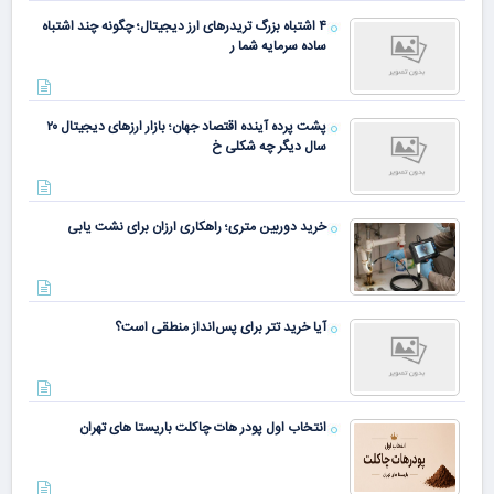
۴ اشتباه بزرگ تریدرهای ارز دیجیتال؛ چگونه چند اشتباه
ساده سرمایه شما ر
پشت پرده آینده اقتصاد جهان؛ بازار ارزهای دیجیتال ۲۰
سال دیگر چه شکلی خ
خرید دوربین متری؛ راهکاری ارزان برای نشت یابی
آیا خرید تتر برای پس‌انداز منطقی است؟
انتخاب اول پودر هات چاکلت باریستا های تهران