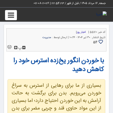
جمعه, ۱۶ مرداد ۱۴۰۵ / قبل از ظهر /
22:54:23
|
2026-08-07
Toggle
igation
کد خبر:
5570 |
اخبار روز
|
تاریخ انتشار :
۳۰ تیر ۱۴۰۴ - ۱۰:۲۴ |
ارسال توسط :
مدیریت
54
پ
با خوردن انگور یخ‌زده استرس خود را
کاهش دهید
بسیاری از ما برای رهایی از استرس به سراغ
خوردن می‌رویم. بدن برای برگشت به حالت
آرامش به این خوردن احتیاج دارد؛ اما بسیاری
از این مواد حاوی قند و چربی مضر برای بدن