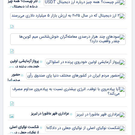
تتر چیست؟ همه چیز
درباره ارز دیجیتال
USDT
۲ ا
دیج
که 
سود
به 
هزا
معا
میلی
خو
دلا
میم
می‌
پرواز آزمایشی اولین
چقد
خودروی پرنده در
دار
اسلواکی
حضور
مردم ایران
در
آیا
کشورهای
پیا
مختلف
با 
دنیا پای
انر
صندوق
بیش
رأی
عزاداری ظهر عاشورا در تبریز
نسب
پیا
مدا
شکست نوکیای اصلی
مص
از نوکیای جعلی در