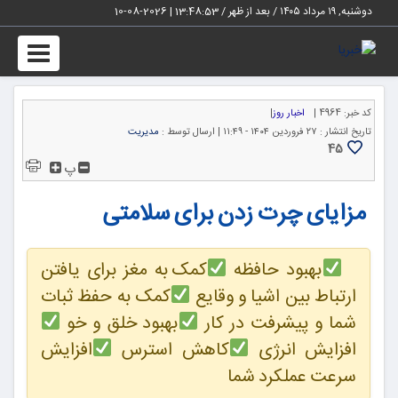
دوشنبه, ۱۹ مرداد ۱۴۰۵ / بعد از ظهر /
13:48:54
|
2026-08-10
Toggle
igation
کد خبر:
4964 |
اخبار روز
|
تاریخ انتشار :
۲۷ فروردین ۱۴۰۴ - ۱۱:۴۹ |
ارسال توسط :
مدیریت
45
پ
مزایای چرت زدن برای سلامتی
بهبود حافظه
کمک به مغز برای یافتن
ارتباط بین اشیا و وقایع
کمک به حفظ ثبات
شما و پیشرفت در کار
بهبود خلق و خو
افزایش انرژی
کاهش استرس
افزایش
سرعت عملکرد شما