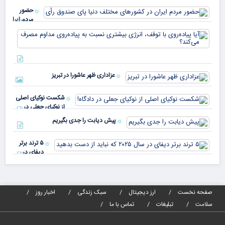
اسلواکی
حضور
مردم ایران
در
آیا
کشورهای
پیا
مختلف
با 
دنیا پای
انر
صندوق
بیش
رأی
عزاداری ظهر عاشورا در تبریز
نسب
پیا
مدا
شکست نوکیای اصلی
مص
از نوکیای جعلی در
می‌
دادگاه!
پیش دیابت را جدی بگیریم
۵ ترند برتر
دیفای در
سال ۲۰۲۵ که
نباید از دست
بدهید
صفحه نخست
ارز دیجیتال
سبک زندگی
اخبار روز
سلامت
تبلیغات
تماس با ما