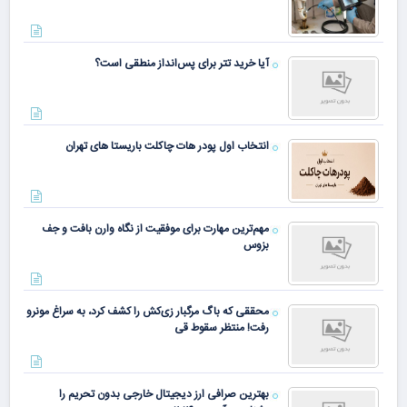
آیا خرید تتر برای پس‌انداز منطقی است؟
انتخاب اول پودر هات چاکلت باریستا های تهران
مهم‌ترین مهارت برای موفقیت از نگاه وارن بافت و جف
بزوس
محققی که باگ مرگبار زی‌کش را کشف کرد، به سراغ مونرو
رفت! منتظر سقوط قی
بهترین صرافی ارز دیجیتال خارجی بدون تحریم را