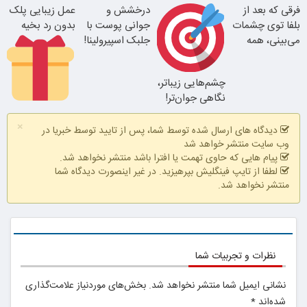
فرقی که بعد از
درخشش و
عمل زیبایی پلک
کنه
بلفا با 25%
بلفا توی چشمات
جوانی پوست با
بدون رد بخیه
تخفیف
می‌بینی، همه
جلبک اسپیرولینا!
مشاوره رایگان
متوجه میشن
خرید محصول با
بگیر
تخفیف ویژه
چشم‌هایی زیباتر،
نتیجه‌ای طبیعی
نگاهی جوان‌تر!
تغییر طبیعی
۱۰ میلیون تومان
×
تخفیف ویژه
دیدگاه های ارسال شده توسط شما، پس از تایید توسط خبریا در
وب سایت منتشر خواهد شد
پیام هایی که حاوی تهمت یا افترا باشد منتشر نخواهد شد.
لطفا از تایپ فینگلیش بپرهیزید. در غیر اینصورت دیدگاه شما
منتشر نخواهد شد.
25% تخفیف
بلفاروپلاستی
نظرات و تجربیات شما
نشانی ایمیل شما منتشر نخواهد شد.
بخش‌های موردنیاز علامت‌گذاری
شده‌اند
*