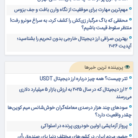
مهم‌ترین مهارت برای موفقیت از نگاه وارن بافت و جف بزوس
محققی که باگ مرگبار زی‌کش را کشف کرد، به سراغ مونرو رفت!
منتظر سقوط قیمت باشیم؟
بهترین صرافی ارز دیجیتال خارجی بدون تحریم را بشناسید؛
آپدیت ۲۰۲۶
پربیننده ترین خبرها
تتر چیست؟ همه چیز درباره ارز دیجیتال USDT
۲ ارز دیجیتال که در سال ۲۰۲۵ به ارزش بازار ۵ میلیارد دلاری
می‌رسند
سودهای چند هزار درصدی معامله‌گران خوش‌شانس میم کوین‌ها
چقدر واقعیت دارد؟
پرواز آزمایشی اولین خودروی پرنده در اسلواکی
حضور مردم ایران در کشورهای مختلف دنیا پای صندوق رأی