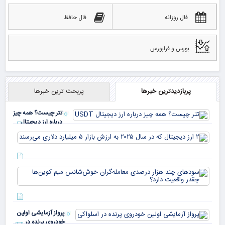
فال روزانه
فال حافظ
بورس و فرابورس
پربازدیدترین خبرها
پربحث ترین خبرها
تتر چیست؟ همه چیز
درباره ارز دیجیتال
USDT
۲ ا
دیج
که 
سود
به 
هزا
معا
میلی
خو
دلا
میم
می‌
پرواز آزمایشی اولین
چقد
خودروی پرنده در
دار