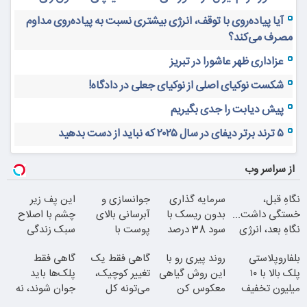
آیا پیاده‌روی با توقف، انرژی بیشتری نسبت به پیاده‌روی مداوم
مصرف می‌کند؟
عزاداری ظهر عاشورا در تبریز
شکست نوکیای اصلی از نوکیای جعلی در دادگاه!
پیش دیابت را جدی بگیریم
۵ ترند برتر دیفای در سال ۲۰۲۵ که نباید از دست بدهید
از سراسر وب
نگاهِ قبل،
سرمایه گذاری
جوانسازی و
این پف زیر
خستگی داشت...
بدون ریسک با
آبرسانی بالای
چشم با اصلاح
نگاهِ بعد، انرژی
سود 38 درصد
پوست با
سبک زندگی
داره
سالانه
اسپیرولینا
درست بشو
بلفاروپلاستی
روند پیری رو با
گاهی فقط یک
گاهی فقط
نیست
پلک بالا با ۱۰
این روش گیاهی
تغییر کوچیک،
پلک‌ها باید
میلیون تخفیف
معکوس کن
می‌تونه کل
جوان شوند، نه
فقط ۲۵ میلیون
چهرتو متحول
کل صورت