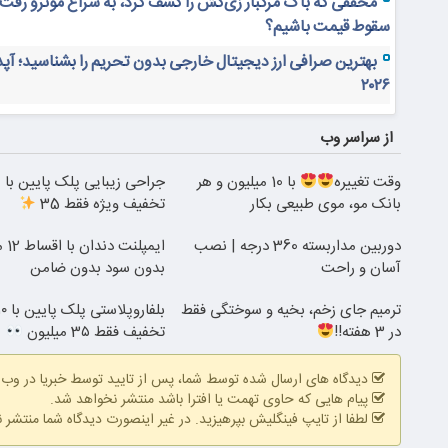
محققی که باگ مرگبار زی‌کش را کشف کرد، به سراغ مونرو رفت!
سقوط قیمت باشیم؟
بهترین صرافی ارز دیجیتال خارجی بدون تحریم را بشناسید؛ آپ
۲۰۲۶
از سراسر وب
وقت تغییره
با 10 میلیون و هر
بانک مو، موی طبیعی بکار
تخفیف ویژه فقط 35
دوربین مداربسته 360 درجه | نصب
ایمپلنت دندان با اقساط 12 ماهه
آسان و راحت
بدون سود بدون ضامن
ترمیم جای زخم، بخیه و سوختگی فقط
در 3 هفته!!
تخفیف فقط 3۵ میلیون
دیدگاه های ارسال شده توسط شما، پس از تایید توسط خبریا در وب
پیام هایی که حاوی تهمت یا افترا باشد منتشر نخواهد شد.
لطفا از تایپ فینگلیش بپرهیزید. در غیر اینصورت دیدگاه شما منتشر 