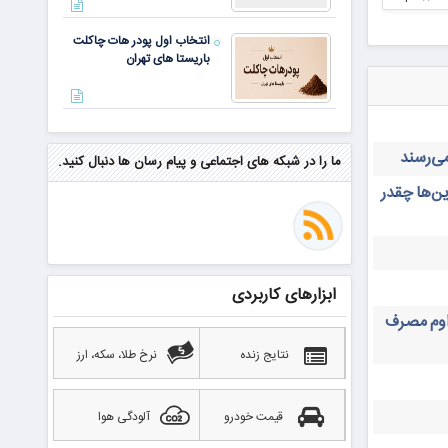
انتخاب اول پودر هات چاکلت
باریستا های تهران
مهم‌ترین مهارت برای موفقیت از
نگاه وارن بافت و جف بزوس
ما را در شبکه های اجتماعی و پیام رسان ها دنبال کنید.
ن‌ها چقدر
محققی که باگ مرگبار زی‌کش را
کشف کرد، به سراغ مونرو رفت!
منتظر سقوط قی
ابزارهای کاربردی
بهترین صرافی ارز دیجیتال
داوم مصرف
خارجی بدون تحریم را بشناسید؛
آپدیت ۲۰۲۶
نتایج زنده
نرخ طلا، سکه، ارز
قیمت خودرو
آلودگی هوا