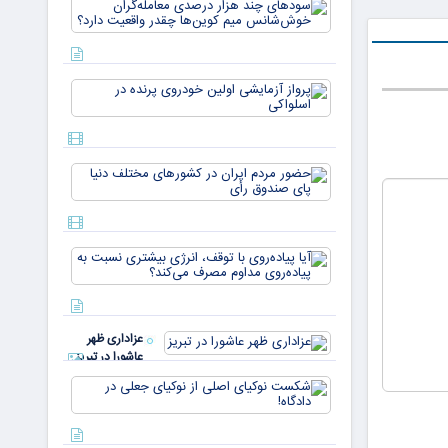
سودهای چن
بازار ۵
هزار درصد
میلیارد
معامله‌گران
دلاری
خوش‌شان
می‌رسند
میم کوین‌ه
پرواز
چقدر واقع
آزمایشی
دار
اولین
خودروی
پرنده در
حضور
اسلواکی
مردم ایران
در
کشورهای
مختلف
آیا
دنیا پای
پیاده‌روی
صندوق
با توقف،
رأی
انرژی
بیشتری
عزاداری ظهر
نسبت به
عاشورا در تبریز
پیاده‌روی
مداوم
شکست
مصرف
نوکیای
می‌کن
اصلی از
نوکیای