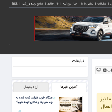
ی
تبلیغات
تماس با ما
فـال روزانـه
فال حافظ
نتایج زنده ورزشی
RSS
تبلیغات
پ
آخرین خبرها
ارز دیجیتال
ا نیز
هنگام خرید شرکت ثبت شده به
چه معیارها و نکاتی توجه کنیم؟
اعمال