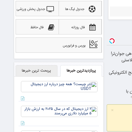
جدول لیگ ها
جدول پخش ورزشی
فال روزانه
فال حافظ
بورس و فرابورس
هی جوان‌تر!
پربازدیدترین خبرها
پربحث ترین خبرها
 الکترونیکی
تتر
چیست؟
 با
همه چیز
درباره ارز
دیجیتال
۲ ارز
USDT
×
دیجیتال
که در
سال ۲۰۲۵
به ارزش