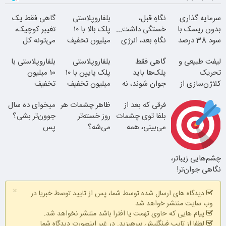
سرمایه گذاری
نگاهِ قبل،
بلفاروپلاستی
گاهی فقط یک
بدون ریسک با
خستگی داشت...
پلک بالا با ۱۰
تغییر کوچیک،
سود 38 درصد
نگاهِ بعد، انرژی
میلیون تخفیف
می‌تونه کل
سالانه
داره
فقط ۲۵ میلیون
چهرتو متحول
لیفت طبیعی و
گاهی فقط
بلفاروپلاستی
بلفاروپلاستی با
کنه
تحریک
پلک‌ها باید
پلک پایین با ۱۰
10 میلیون
کلاژن‌سازی از
جوان شوند، نه
میلیون تخفیف
تخفیف
داخل پوست با
کل صورت
فقط 3۵ میلیون
فرقی که بعد از
ظاهر چشمات هر
میخوای ده سال
24ماه ماندگاری
بلفا با 25%
بلفا توی چشمات
روز خسته‌تر
جوون‌تر بشی؟
تخفیف
می‌بینی، همه
می‌شه؟
پس
تغییر طبیعی
متوجه میشن
بلفاروپلاستی
بلک بالا 25 پلک
انجام بده
چشم‌هایی زیباتر،
نتیجه‌ای طبیعی
پایین 35
نگاهی جوان‌تر!
جوان شو
×
وقتشه یه تصمیم
دیدگاه های ارسال شده توسط شما، پس از تایید توسط خبریا در
کوچیک بگیری
وب سایت منتشر خواهد شد
پیام هایی که حاوی تهمت یا افترا باشد منتشر نخواهد شد.
لطفا از تایپ فینگلیش بپرهیزید. در غیر اینصورت دیدگاه شما