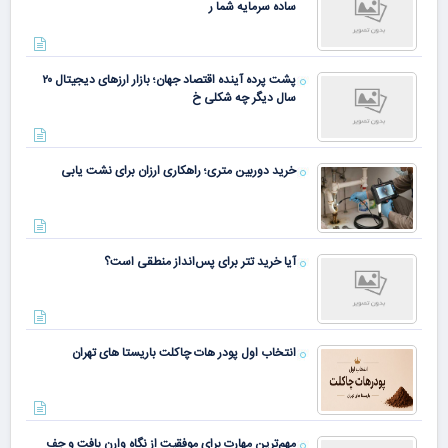
ساده سرمایه شما ر
پشت پرده آینده اقتصاد جهان؛ بازار ارزهای دیجیتال ۲۰
سال دیگر چه شکلی خ
خرید دوربین متری؛ راهکاری ارزان برای نشت یابی
آیا خرید تتر برای پس‌انداز منطقی است؟
انتخاب اول پودر هات چاکلت باریستا های تهران
مهم‌ترین مهارت برای موفقیت از نگاه وارن بافت و جف