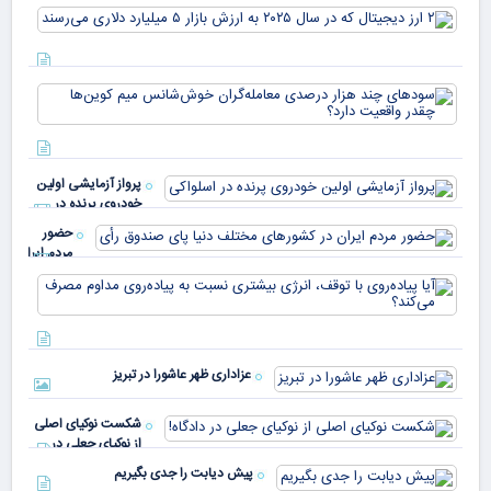
USDT
۲ ا
دیج
که 
سود
به 
هزا
معا
میلی
خو
دلا
میم
می‌
پرواز آزمایشی اولین
چقد
خودروی پرنده در
دار
اسلواکی
حضور
مردم ایران
در
آیا
کشورهای
پیا
مختلف
با 
دنیا پای
انر
صندوق
بیش
رأی
عزاداری ظهر عاشورا در تبریز
نسب
پیا
مدا
شکست نوکیای اصلی
مص
از نوکیای جعلی در
می‌
دادگاه!
پیش دیابت را جدی بگیریم