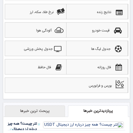
نتایج زنده
نرخ طلا، سکه، ارز
قیمت خودرو
آلودگی هوا
جدول لیگ ها
جدول پخش ورزشی
فال روزانه
فال حافظ
بورس و فرابورس
پربازدیدترین خبرها
پربحث ترین خبرها
تتر چیست؟ همه چیز
درباره ارز دیجیتال