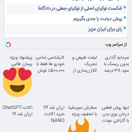
شکست نوکیای اصلی از نوکیای جعلی در دادگاه!
پیش دیابت را جدی بگیریم
رای برای ایران عزیز
از سراسر وب
سرمایه گذاری
لیفت طبیعی و
کارشناسی تمامی
پیشنهاد ویژه
بدون ریسک با
تحریک
خودرو ها فقط با
پیمان طالبی
سود 38 درصد
کلاژن‌سازی از
1,500,000 تومان
سالانه
داخل پوست با
24ماه ماندگاری
سفارش سورملینا
تنها روش قطعی
سفارش سورملینا
ارزان شد !!!!
اکانتChatGPT
با تخفیف ویژه
درمان بوی بدن
با تخفیف ویژه
خرید اکانت
ارزان شد !!!
با گارانتی عودت
NANO
جوان شو
وجه
BANANA با