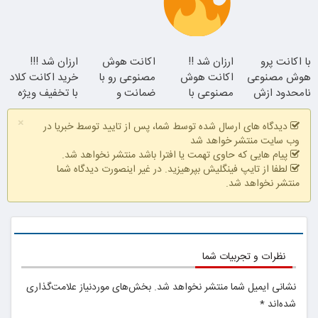
تخفیف ویژه
موجودی
با اکانت پرو
ارزان شد !!
اکانت هوش
ارزان شد !!!
محدود!!!!
هوش مصنوعی
اکانت هوش
مصنوعی رو با
خرید اکانت کلاد
همین الان ببین
نامحدود ازش
مصنوعی با
ضمانت و
با تخفیف ویژه
استفاده کن ؛
تخفیف ویژه!
تخفیف بگیر !!
×
دریافت کد
کدتخفیف
دیدگاه های ارسال شده توسط شما، پس از تایید توسط خبریا در
تخفیف
وب سایت منتشر خواهد شد
پیام هایی که حاوی تهمت یا افترا باشد منتشر نخواهد شد.
لطفا از تایپ فینگلیش بپرهیزید. در غیر اینصورت دیدگاه شما
منتشر نخواهد شد.
نظرات و تجربیات شما
نشانی ایمیل شما منتشر نخواهد شد.
بخش‌های موردنیاز علامت‌گذاری
شده‌اند
*