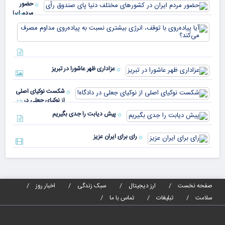
حضور
مردم ایران
در
آیا
کشورهای
پیا
مختلف
با 
دنیا پای
انر
صندوق
بیش
رأی
عزاداری ظهر عاشورا در تبریز
نسب
پیا
مدا
شکست نوکیای اصلی
مص
از نوکیای جعلی در
می‌
دادگاه!
پیش دیابت را جدی بگیریم
رای برای ایران عزیز
صفحه نخست
ارز دیجیتال
سبک زندگی
اخبار روز
سلامت
تبلیغات
تماس با ما