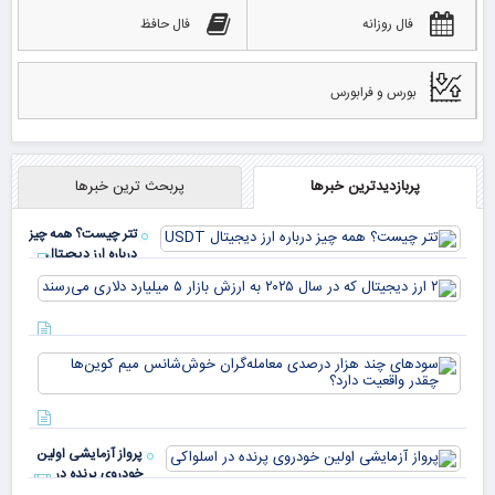
فال روزانه
فال حافظ
بورس و فرابورس
پربازدیدترین خبرها
پربحث ترین خبرها
تتر چیست؟ همه چیز
درباره ارز دیجیتال
USDT
۲ ا
دیج
که 
سود
به 
هزا
معا
میلی
خو
دلا
میم
می‌
پرواز آزمایشی اولین
چقد
خودروی پرنده در
دار
اسلواکی