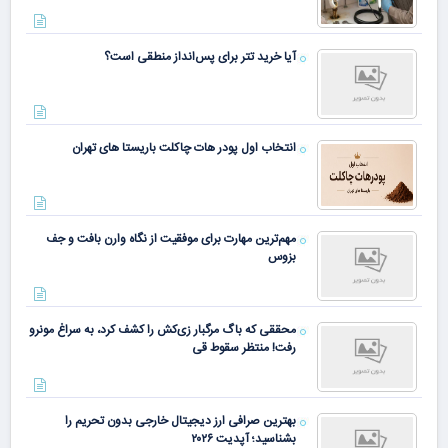
آیا خرید تتر برای پس‌انداز منطقی است؟
انتخاب اول پودر هات چاکلت باریستا های تهران
مهم‌ترین مهارت برای موفقیت از نگاه وارن بافت و جف
بزوس
محققی که باگ مرگبار زی‌کش را کشف کرد، به سراغ مونرو
رفت! منتظر سقوط قی
بهترین صرافی ارز دیجیتال خارجی بدون تحریم را
بشناسید؛ آپدیت ۲۰۲۶