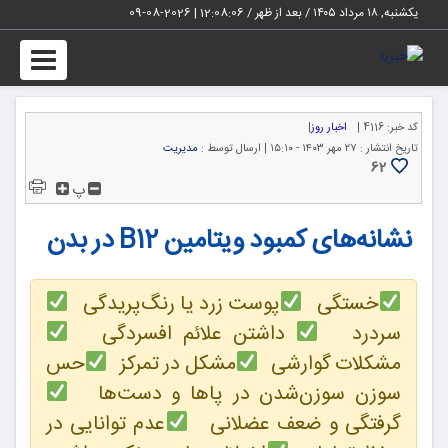
یکشنبه, ۱۸ مرداد ۱۴۰۵ / بعد از ظهر /
12:08:07
|
2026-08-09
Toggle
igation
کد خبر:
4116 |
اخبار روز
|
تاریخ انتشار :
۲۷ مهر ۱۴۰۳ - ۱۵:۱۰ |
ارسال توسط :
مدیریت
62
پ
نشانه‌های کمبود ویتامین B12 در بدن
خستگی
پوست زرد یا رنگ‌پریدگی
سردرد
داشتن علائم افسردگی
مشکلات گوارشی
مشکل در تمرکز
حس
سوزن سوزن‌شدن در پاها و دست‌ها
گرفتگی و ضعف عضلانی
عدم توانایی در