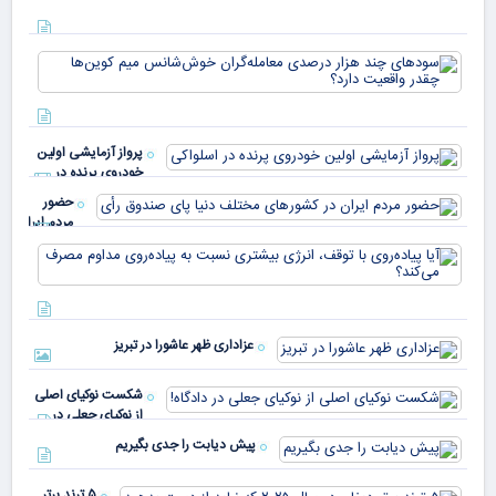
دیج
که 
سود
به 
هزا
معا
میلی
خو
دلا
میم
می‌
پرواز آزمایشی اولین
چقد
خودروی پرنده در
دار
اسلواکی
حضور
مردم ایران
در
آیا
کشورهای
پیا
مختلف
با 
دنیا پای
انر
صندوق
بیش
رأی
عزاداری ظهر عاشورا در تبریز
نسب
پیا
مدا
شکست نوکیای اصلی
مص
از نوکیای جعلی در
می‌
دادگاه!
پیش دیابت را جدی بگیریم
۵ ترند برتر