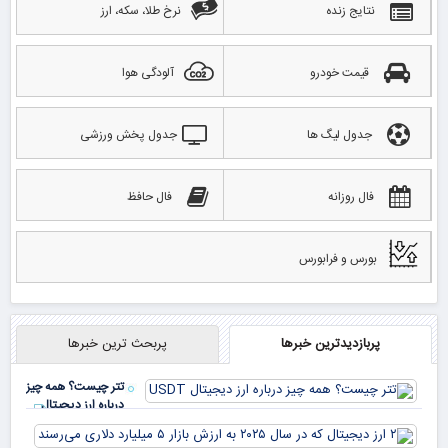
نتایج زنده
نرخ طلا، سکه، ارز
قیمت خودرو
آلودگی هوا
جدول لیگ ها
جدول پخش ورزشی
فال روزانه
فال حافظ
بورس و فرابورس
پربازدیدترین خبرها
پربحث ترین خبرها
تتر چیست؟ همه چیز
درباره ارز دیجیتال
USDT
۲ ا