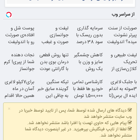
از سراسر وب
صورتت از سنت
سرمایه گذاری
لیفت و
پوست شل و
پیرتر نشونت
بدون ریسک با
جوانسازی
افتاده‌ی صورتت
میده؟ اندولیفت
سود 38 درصد
صورت و غبغب
رو با اندولیفت
برش می‌گردونه
سالانه
بدون جراحی و
جوونش کن
لیفت طبیعی و
کاهش چشمگیر
تنها روش قطعی
نجات دهنده
دوران نقاهت
تحریک
سایز و وزن با
درمان بوی بدن
شما از پیری! کرم
کلاژن‌سازی از
یک روش
با گارانتی عودت
جوانساز
داخل پوست با
خانگی60%تخفیف
وجه
جلبک50%تخفیف
با جلبک لاغری
کارشناسی تمامی
تیکه سنگین
برای7کیلو لاغری
24ماه ماندگاری
3سوته به اندام
خودرو ها فقط با
گوینده سابق خبر
آسان در ماه
ایده ال برس(تا
1,500,000 تومان
به چاقی این
همین حالا اقدام
امشب تخفیف
خانم در برنامه
کن!سفارش با
×
ویژه)
زنده
قیمت قدیم
دیدگاه های ارسال شده توسط شما، پس از تایید توسط خبریا در
همین الان ببین
وب سایت منتشر خواهد شد
جوان شو
پیام هایی که حاوی تهمت یا افترا باشد منتشر نخواهد شد.
لطفا از تایپ فینگلیش بپرهیزید. در غیر اینصورت دیدگاه شما
منتشر نخواهد شد.