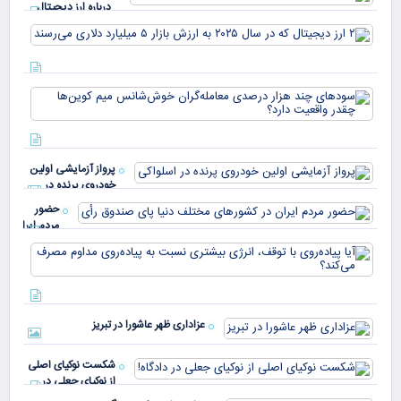
درباره ارز دیجیتال
USDT
۲ ا
دیج
که 
سود
به 
هزا
معا
میلی
خو
دلا
میم
می‌
پرواز آزمایشی اولین
چقد
خودروی پرنده در
دار
اسلواکی
حضور
مردم ایران
در
آیا
کشورهای
پیا
مختلف
با 
دنیا پای
انر
صندوق
بیش
رأی
عزاداری ظهر عاشورا در تبریز
نسب
پیا
مدا
شکست نوکیای اصلی
مص
از نوکیای جعلی در
می‌
دادگاه!