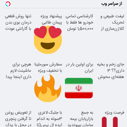
از سراسر وب
لیفت طبیعی و
کارشناسی تمامی
پیشنهاد ویژه
تنها روش قطعی
تحریک
خودرو ها فقط با
پیمان طالبی
درمان بوی بدن
کلاژن‌سازی از
1,500,000 تومان
با گارانتی عودت
داخل پوست با
وجه
24ماه ماندگاری
سفارش سورملینا
جای زخم و بخیه
برای اولین بار در
سفارش سورملینا
هرچی برای
با تخفیف ویژه
داری؟؟ 3
ایران
با تخفیف ویژه
ماشینت لازم
همین الان ببین
هفته‌ای محوش
داری اینجا پیدا
جوان شو
کن!
میشه!!!ثبت نام
در یدک
این دکتر کرم
موجودی
فرصت ویژه
به جمع
با جلبک لاغری
از تعویض روغن
ترمیم کننده 23
محدود!!!!
بازاریابان بیمه
3سوته به اندام
تا گرفتن پنچری
روزه ساخت!
سامان بپیوندید
ایده ال برس(تا
در محل با یدک