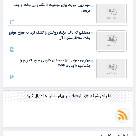
مهم‌ترین مهارت برای موفقیت از نگاه وارن بافت و جف
بزوس
محققی که باگ مرگبار زی‌کش را کشف کرد، به سراغ مونرو
رفت! منتظر سقوط قی
بهترین صرافی ارز دیجیتال خارجی بدون تحریم را
بشناسید؛ آپدیت ۲۰۲۶
ما را در شبکه های اجتماعی و پیام رسان ها دنبال کنید.