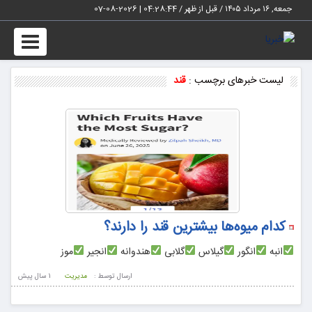
جمعه, ۱۶ مرداد ۱۴۰۵ / قبل از ظهر /
04:28:44
|
2026-08-07
Toggle
vigation
لیست خبرهای برچسب :
قند
کدام میوه‌ها بیشترین قند را دارند؟
انبه
انگور
گیلاس
گلابی
هندوانه
انجیر
موز
ارسال توسط :
مدیریت
1 سال پيش