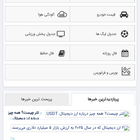
قیمت خودرو
آلودگی هوا
جدول لیگ ها
جدول پخش ورزشی
فال روزانه
فال حافظ
بورس و فرابورس
پربازدیدترین خبرها
پربحث ترین خبرها
تتر چیست؟ همه چیز
درباره ارز دیجیتال
USDT
۲ ا
دیج
که 