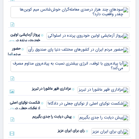
سود
به 
هزا
معا
میلی
خو
دلا
میم
می‌
پرواز آزمایشی اولین
چقد
خودروی پرنده در
دار
اسلواکی
حضور
مردم ایران
در
آیا
کشورهای
پیا
مختلف
با 
دنیا پای
انر
صندوق
بیش
رأی
عزاداری ظهر عاشورا در تبریز
نسب
پیا
مدا
شکست نوکیای اصلی
مص
از نوکیای جعلی در
می‌
دادگاه!
پیش دیابت را جدی بگیریم
رای برای ایران عزیز