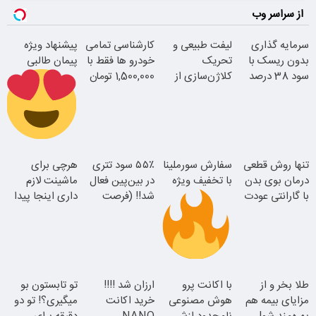
از سراسر وب
سرمایه گذاری
لیفت طبیعی و
کارشناسی تمامی
پیشنهاد ویژه
بدون ریسک با
تحریک
خودرو ها فقط با
پیمان طالبی
سود 38 درصد
کلاژن‌سازی از
1,500,000 تومان
سالانه
داخل پوست با
24ماه ماندگاری
سفارش سورملینا
تنها روش قطعی
سفارش سورملینا
۵۵٪ سود تتری
هرچی برای
با تخفیف ویژه
درمان بوی بدن
با تخفیف ویژه
در بین‌پین فعال
ماشینت لازم
با گارانتی عودت
شد!! (فرصت
داری اینجا پیدا
جوان شو
وجه
محدود ثبت‌نام)
میشه!!!ثبت نام
در یدک
موجودی
طلا بخر و از
با اکانت پرو
ارزان شد !!!!
تو تابستون بو
محدود!!!!
مزایای بیمه هم
هوش مصنوعی
خرید اکانت
میگیری؟! تو دو
همین الان ببین