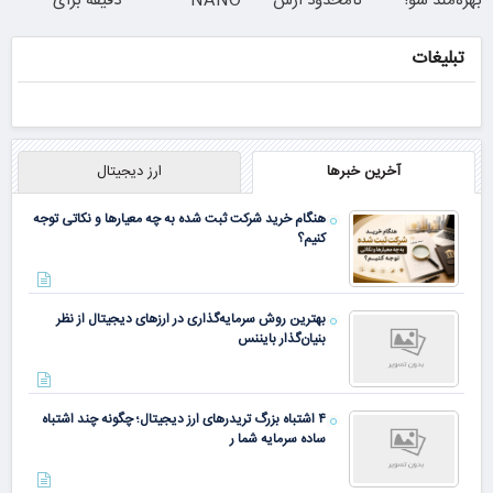
بهره‌مند شو!
نامحدود ازش
NANO
دقیقه برای
استفاده کن ؛
BANANA با
همیشه درمانش
دریافت کد
تخفیف ویژه
کن
تبلیغات
تخفیف
آخرین خبرها
ارز دیجیتال
هنگام خرید شرکت ثبت شده به چه معیارها و نکاتی توجه
کنیم؟
بهترین روش سرمایه‌گذاری در ارزهای دیجیتال از نظر
بنیان‌گذار بایننس
۴ اشتباه بزرگ تریدرهای ارز دیجیتال؛ چگونه چند اشتباه
ساده سرمایه شما ر