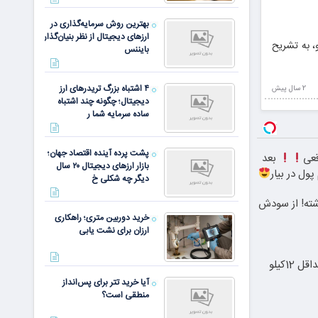
بهترین روش سرمایه‌گذاری در
ارزهای دیجیتال از نظر بنیان‌گذار
، به تشریح
بایننس
۴ اشتباه بزرگ تریدرهای ارز
2 سال پيش
دیجیتال؛ چگونه چند اشتباه
ساده سرمایه شما ر
پشت پرده آینده اقتصاد جهان؛
قعی
بعد
بازار ارزهای دیجیتال ۲۰ سال
ول در بیار
دیگر چه شکلی خ
شته! از سودش
خرید دوربین متری؛ راهکاری
ارزان برای نشت یابی
از الان تا آخر تابستون حداقل 12کیلو
آیا خرید تتر برای پس‌انداز
منطقی است؟