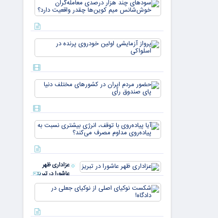
سودهای چن
بازار ۵
هزار درصد
میلیارد
معامله‌گران
دلاری
خوش‌شان
می‌رسند
میم کوین‌ه
پرواز
چقدر واقع
آزمایشی
دار
اولین
خودروی
پرنده در
حضور
اسلواکی
مردم ایران
در
کشورهای
مختلف
آیا
دنیا پای
پیاده‌روی
صندوق
با توقف،
رأی
انرژی
بیشتری
عزاداری ظهر
نسبت به
عاشورا در تبریز
پیاده‌روی
مداوم
شکست
مصرف
نوکیای
می‌کن
اصلی از
نوکیای