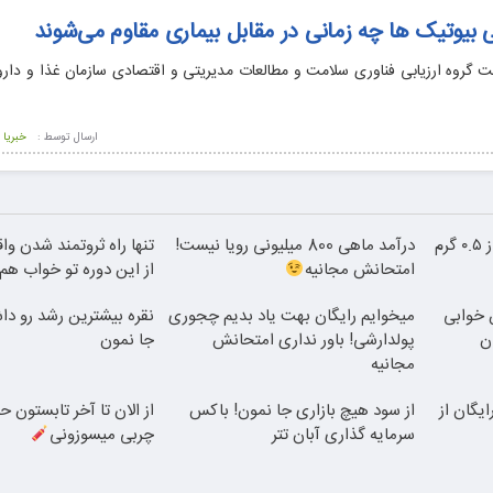
ی بیوتیک ها چه زمانی در مقابل بیماری مقاوم می‌شوند
 گروه ارزیابی فناوری سلامت و مطالعات مدیریتی و اقتصادی سازمان غذا و دارو
ارسال توسط :
خبریا
خرید شمش پلمپ طلاسی، از ۰.۵ گرم
درآمد ماهی 800 میلیونی رویا نیست!
تنها راه ثروتمند شدن وا
امتحانش مجانیه
از این دوره تو خواب هم پ
 خوابی
میخوایم رایگان بهت یاد بدیم چجوری
نقره بیشترین رشد رو دا
ن
پولدارشی! باور نداری امتحانش
جا نمون
مجانیه
ایگان از
از سود هیچ بازاری جا نمون! باکس
سرمایه گذاری آبان تتر
چربی میسوزونی