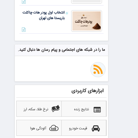
انتخاب اول پودر هات چاکلت
باریستا های تهران
مهم‌ترین مهارت برای موفقیت از
نگاه وارن بافت و جف بزوس
ما را در شبکه های اجتماعی و پیام رسان ها دنبال کنید.
محققی که باگ مرگبار زی‌کش را
کشف کرد، به سراغ مونرو رفت!
منتظر سقوط قی
ابزارهای کاربردی
بهترین صرافی ارز دیجیتال
خارجی بدون تحریم را بشناسید؛
آپدیت ۲۰۲۶
نتایج زنده
نرخ طلا، سکه، ارز
قیمت خودرو
آلودگی هوا