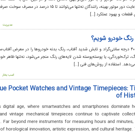
کاهش هزینه‌های نگهداری کمک کند. با رعایت دور موتور بهینه، رانندگان نه‌تنها می‌توانند تا ۱۵
قطعات و بهبود عملکرد […]
مدیریت
 رنگ خودرو شویم؟
تابستان‌های سوزان ایران، با دمای بالای ۴۰ درجه سانتی‌گراد و تابش شدید آفتاب، رنگ بدنه خودروها را در معرض آف
 ترک‌خوردگی، یا پوسته‌پوسته شدن لایه‌های رنگ منجر می‌شود، نه‌تنها ظاهر خود
می‌دهد. استفاده از روش‌های فنی […]
اسب بخار
ue Pocket Watches and Vintage Timepieces: T
of His
’s digital age, where smartwatches and smartphones dominate h
nd vintage mechanical timepieces continue to captivate collecto
. Far beyond mere instruments for measuring hours and minutes,
 of horological innovation, artistic expression, and cultural heritag