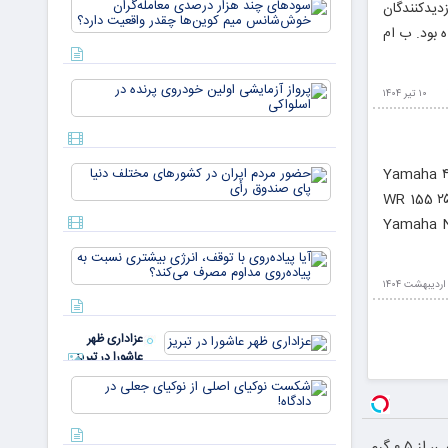
سودهای چن
ل ۱۴۰۴ بود که برای مردم و بازدیدکنندگان
بازار ۵
هزار درصد
میلیارد
ب ام و همراه بود. ب ام
معامله‌گران
دلاری
خوش‌شان
می‌رسند
میم کوین‌ه
پرواز
چقدر واقع
۱۰ تیر ۱۴۰۴
آزمایشی
دار
اولین
خودروی
پرنده در
حضور
نیرو موتور مدل موتورسیکلت قیمت – تومان یاماها MX King ۱۹۳.۸۰۰.۰۰۰ Yamaha XMAX250 (مدل ۱۴۰۱) ۴۵۸.۷۰۰.۰۰۰ Yamaha
اسلواکی
مردم ایران
۴۱۹.۰۰۰. Yamaha MT25 ۳۸۵.۰۰۰.۰۰۰ یاماها WR 155 ۲۵۸.۶۰۰.۰۰۰
در
Yamaha NM
کشورهای
مختلف
آیا
دنیا پای
پیاده‌روی
صندوق
با توقف،
رأی
انرژی
بیشتری
عزاداری ظهر
نسبت به
عاشورا در تبریز
پیاده‌روی
مداوم
شکست
مصرف
نوکیای
می‌کن
اصلی از
نوکیای
خرید شمش پلمپ طلاسی، از ۰.۵ گرم