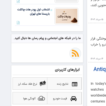
 درصد در مصرف سوخت صرفه‌جویی کنند،
انتخاب اول پودر هات چاکلت
باریستا های تهران
۱۵ مرداد ۱۴۰۴
مهم‌ترین مهارت برای موفقیت از
نگاه وارن بافت و جف بزوس
ما را در شبکه های اجتماعی و پیام رسان ها دنبال کنید.
تاب‌سوختگی قرار
رو را خراب
محققی که باگ مرگبار زی‌کش را
کشف کرد، به سراغ مونرو رفت!
۱۴ مرداد ۱۴۰۴
منتظر سقوط قی
Antiq
ابزارهای کاربردی
بهترین صرافی ارز دیجیتال
خارجی بدون تحریم را بشناسید؛
آپدیت ۲۰۲۶
In today
نتایج زنده
نرخ طلا، سکه، ارز
watches a
worldwide
قیمت خودرو
آلودگی هوا
centuries