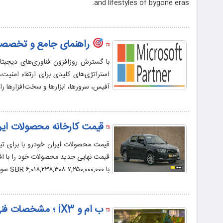
and lifestyles of bygone eras.
راهنمای جامع و تخصصی
با گسترش روزافزون فناوری‌‌های دیجیتا
استراتژی‌های کلیدی برای ارتقاء امنیت
آفیس، سرورها، ابزارها و سخت‌افزارها ر
قیمت کارخانه محصولات ایران خ
با SBR ۶,۰۱۸,۲۳۸,۳۰۸ ۷,۲۵۰,۰۰۰,۰۰۰ سورن پلاس با موتور XU7P ۶,۰۰۱,۱۴۴,۲۹۱ […]
ب ام و iX3 ؛ مشخصات فنی + تصاویر