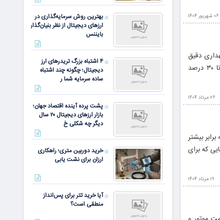
بهترین روش سرمایه‌گذاری در
۰۶ شهریور ۱۴۰۴
ارزهای دیجیتال از نظر بنیان‌گذار
بایننس
هداری دقیق
۴ اشتباه بزرگ تریدرهای ارز
هستند. با رعایت نکات ساده‌ای مانند تنظیم فشار باد، بالانس چرخ‌ها و انتخاب تایر مناسب، می‌توان عمر لاستیک‌ها را تا ۳۰ درصد
دیجیتال؛ چگونه چند اشتباه
ساده سرمایه شما ر
۲۶ مرداد ۱۴۰۴
پشت پرده آینده اقتصاد جهان؛
بازار ارزهای دیجیتال ۲۰ سال
دیگر چه شکلی خ
 برابر بیشتر
یی که برای
خرید دوربین متری؛ راهکاری
ارزان برای نشت یابی
۱۹ مرداد ۱۴۰۴
آیا خرید تتر برای پس‌انداز
منطقی است؟
مت موتور و