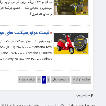
و سری ۵، سری […]
قیمت موتورسیکلت های موجود
lano ۱۶۸,۹۰۰,۰۰۰ Yamaha QBIX125
 Galaxy NH180 ۱۴۴.۳۰۰.۰۰۰ Galaxy […]
صفحه 2 از 3
« صفحه قبلی
1
2
3
صفحه بعد »
از سراسر وب
100 هزار تومن پاداش بگیر | ثبت نام
جای 