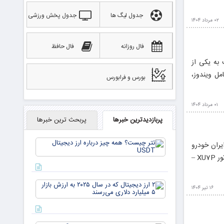
جدول لیگ ها
جدول پخش ورزشی
۰۲ مرداد ۱۴۰۴
فال روزانه
فال حافظ
 به یکی از
مل ویندوز،
بورس و فرابورس
۰۱ مرداد ۱۴۰۴
پربازدیدترین خبرها
پربحث ترین خبرها
تتر
خار، ایران خودرو
چیست؟
قیمت نهایی جدید محصولات خود را با افزایش اعلام کرد. شرح محصول بهای کارخانه قیمت مصرف کننده سورن پلاس با موتور XU7P –
همه چیز
درباره ارز
دیجیتال
۲ ارز
USDT
۱۶ تیر ۱۴۰۴
دیجیتال
که در
سال ۲۰۲۵
به ارزش