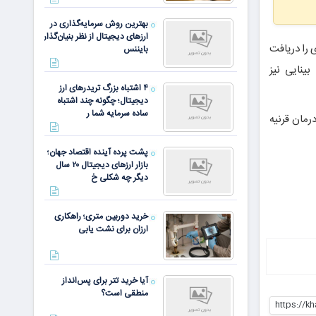
بهترین روش سرمایه‌گذاری در
ارزهای دیجیتال از نظر بنیان‌گذار
 را دریافت
بایننس
ینایی نیز
۴ اشتباه بزرگ تریدرهای ارز
دیجیتال؛ چگونه چند اشتباه
ساده سرمایه شما ر
رمان قرنیه
پشت پرده آینده اقتصاد جهان؛
بازار ارزهای دیجیتال ۲۰ سال
دیگر چه شکلی خ
خرید دوربین متری؛ راهکاری
ارزان برای نشت یابی
آیا خرید تتر برای پس‌انداز
منطقی است؟
https://k