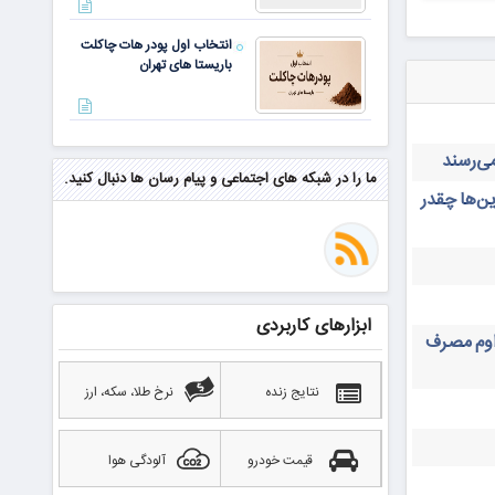
انتخاب اول پودر هات چاکلت
باریستا های تهران
مهم‌ترین مهارت برای موفقیت از
نگاه وارن بافت و جف بزوس
ما را در شبکه های اجتماعی و پیام رسان ها دنبال کنید.
ن‌ها چقدر
محققی که باگ مرگبار زی‌کش را
کشف کرد، به سراغ مونرو رفت!
منتظر سقوط قی
ابزارهای کاربردی
داوم مصرف
بهترین صرافی ارز دیجیتال
خارجی بدون تحریم را بشناسید؛
آپدیت ۲۰۲۶
نتایج زنده
نرخ طلا، سکه، ارز
قیمت خودرو
آلودگی هوا