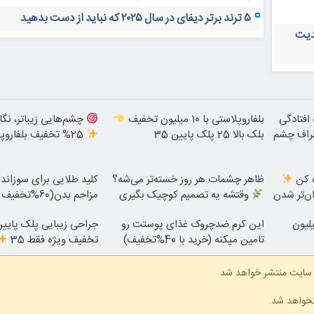
۵ ترند برتر دیفای در سال ۲۰۲۵ که نباید از دست بدهید
دیت
 افتادگی
بلفاروپلاستی با 10 میلیون تخفیف
چشم‌هایی زیباتر، نگا
طراف چشم
بلک بالا 25 پلک پایین 35
25% تخفیف بلفاروپلاستی
ه کن
ظاهر چشمات هر روز خسته‌تر می‌شه؟
کلید طلایی برای سوزان
ان‌تر شدن
وقتشه یه تصمیم کوچیک بگیری
مزاحم بدن(60%تخفیف تا امشب)
تی پلک بالا با ۱۰ میلیون
این کرم ضدچروک غذای پوستت رو
تامین میکنه (خرید با 40%تخفیف)
تخفیف ویژه فقط 35
 سایت منتشر خواهد شد
نخواهد شد.