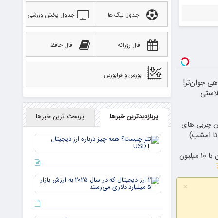
جدول لیگ ها
جدول پخش ورزشی
فال روزانه
فال حافظ
بورس و فرابورس
هی جوان‌تر!
پربازدیدترین خبرها
پربحث ترین خبرها
دن چربی های
تتر
چیست؟
جراحی زیبایی پلک پایین با 10 میلیون
همه چیز
درباره ارز
دیجیتال
۲ ارز
USDT
×
دیجیتال
که در
سال ۲۰۲۵
به ارزش