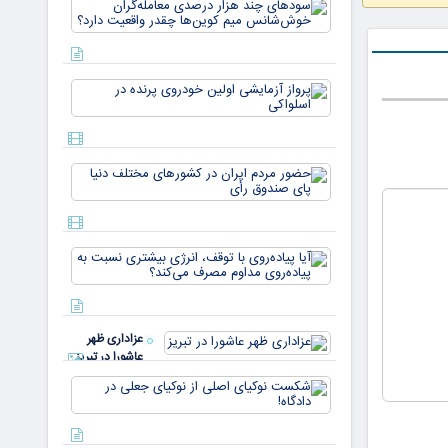
سودهای چن
بازار ۵
هزار درصد
میلیارد
معامله‌گران
دلاری
خوش‌شان
می‌رسند
میم کوین‌ه
پرواز
چقدر واقع
آزمایشی
دار
اولین
خودروی
پرنده در
حضور
اسلواکی
مردم ایران
در
کشورهای
مختلف
آیا
دنیا پای
پیاده‌روی
صندوق
با توقف،
رأی
انرژی
بیشتری
عزاداری ظهر
نسبت به
عاشورا در تبریز
پیاده‌روی
مداوم
شکست
مصرف
نوکیای
می‌کن
اصلی از
نوکیای