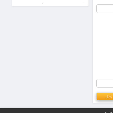
جعلی در
پیش دیابت را
دادگاه!
جدی بگیریم
۵ ترند
برتر
دیفای
در سال
۲۰۲۵
که
نباید از
دست
بدهید
ما