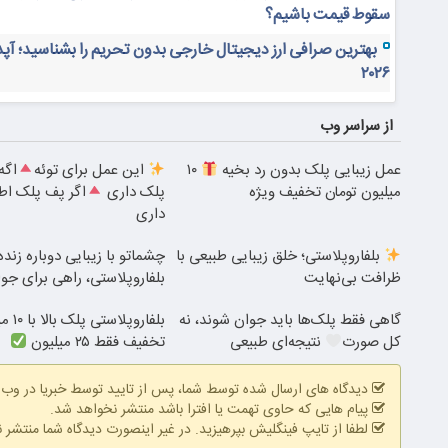
سقوط قیمت باشیم؟
بهترین صرافی ارز دیجیتال خارجی بدون تحریم را بشناسید؛ آپ
۲۰۲۶
از سراسر وب
عمل زیبایی پلک بدون رد بخیه
۱۰
این عمل برای توئه
اگه
میلیون تومان تخفیف ویژه
پلک داری
اگر پف پلک ا
داری
بلفاروپلاستی؛ خلق زیبایی طبیعی با
چشماتو با زیبایی دوباره زند
ظرافت بی‌نهایت
بلفاروپلاستی، راهی برای جو
گاهی فقط پلک‌ها باید جوان شوند، نه
بلفاروپلاس
کل صورت
نتیجه‌ای طبیعی
تخفیف فقط ۲۵ میلیون
دیدگاه های ارسال شده توسط شما، پس از تایید توسط خبریا در وب
پیام هایی که حاوی تهمت یا افترا باشد منتشر نخواهد شد.
لطفا از تایپ فینگلیش بپرهیزید. در غیر اینصورت دیدگاه شما منتشر 