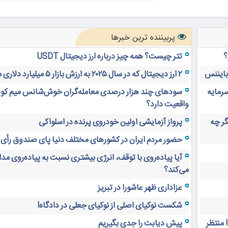
پربیننده ترین خبرها
؟
تتر چیست؟ همه چیز درباره ارز دیجیتال USDT
 بایننس
۲ ارز دیجیتال که در سال ۲۰۲۵ به ارزش بازار ۵ میلیارد دلاری می‌رسند
سرمایه
سودهای چند هزار درصدی معامله‌گران خوش‌شانس میم کوی
واقعیت دارد؟
های دیجیتال ۲۰ سال دیگر چه
پرواز آزمایشی اولین خودروی پرنده در اسلواکی
حضور مردم ایران در کشورهای مختلف دنیا پای صندوق رأی
آیا پیاده‌روی با توقف، انرژی بیشتری نسبت به پیاده‌روی م
می‌کند؟
عزاداری ظهر عاشورا در تبریز
شکست نوکیای اصلی از نوکیای جعلی در دادگاه!
 منتظر
پیش دیابت را جدی بگیریم