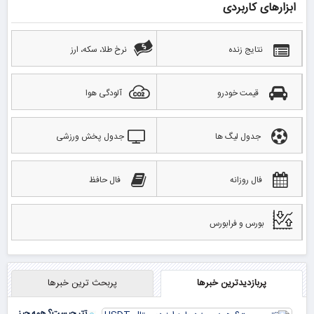
ابزارهای کاربردی
نتایج زنده
نرخ طلا، سکه، ارز
قیمت خودرو
آلودگی هوا
جدول لیگ ها
جدول پخش ورزشی
فال روزانه
فال حافظ
بورس و فرابورس
پربازدیدترین خبرها
پربحث ترین خبرها
تتر چیست؟ همه چیز