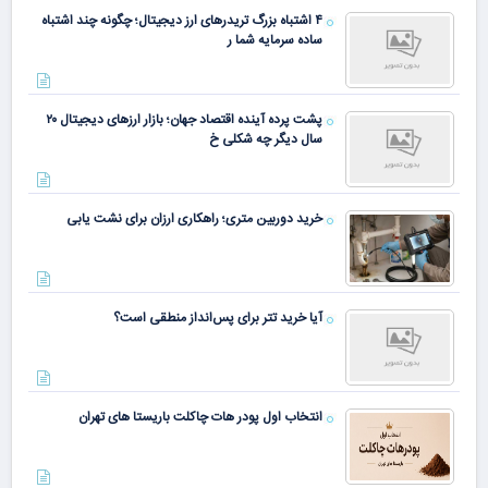
۴ اشتباه بزرگ تریدرهای ارز دیجیتال؛ چگونه چند اشتباه
ساده سرمایه شما ر
پشت پرده آینده اقتصاد جهان؛ بازار ارزهای دیجیتال ۲۰
سال دیگر چه شکلی خ
خرید دوربین متری؛ راهکاری ارزان برای نشت یابی
آیا خرید تتر برای پس‌انداز منطقی است؟
انتخاب اول پودر هات چاکلت باریستا های تهران