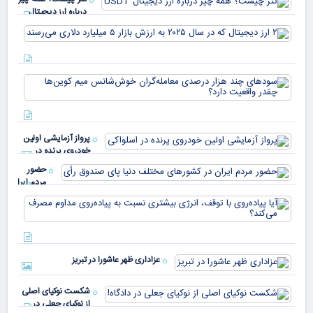
درباره ارز دیجیتال
USDT
۲ ا
دیج
که 
سود
به 
هزا
معا
میلی
خو
دلا
میم
می‌
پرواز آزمایشی اولین
چقد
خودروی پرنده در
دار
اسلواکی
حضور
مردم ایران
در
آیا
کشورهای
پیا
مختلف
با 
دنیا پای
انر
صندوق
بیش
رأی
عزاداری ظهر عاشورا در تبریز
نسب
پیا
مدا
شکست نوکیای اصلی
مص
از نوکیای جعلی در