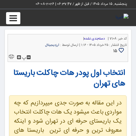
پنجشنبه, ۱۵ مرداد ۱۴۰۵ / قبل از ظهر /
06:37:48
|
2026-08-06
Toggle
igation
کد خبر:
7108 |
دسته‌بندی نشده
|
تاریخ انتشار :
۲۵ خرداد ۱۴۰۵ - ۱:۱۶ |
ارسال توسط :
ارزدیجیتال
15
پ
انتخاب اول پودر هات چاکلت باریستا
های تهران
در این مقاله به صورت جدی میپردازیم که چه
مواردی باعث میشود یک هات چاکلت انتخاب
یک باریستای حرفه ای در تهران شود و اینکه
معروف ترین و حرفه ای ترین باریستا های