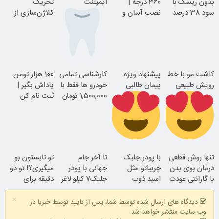
بدون ریسک با
360 درجه |
ایمپلنت
تحریک
سود 38 درصد
نصب آسان و
کلاژن‌سازی از
سالانه
راحت
داخل پوست با
24ماه ماندگاری
بدون چک و
کاشت مو با خط
پیشنهاد ویژه
کارشناسی تمامی
100 هزار تومن
ضامن؛ همین
رویش طبیعی
پیمان طالبی
خودرو ها فقط با
پاداش بگیر |
امروز اقدام کن
1,500,000 تومان
ثبت نام کن
جوان شو
اقساطی بدون
سفارش سورملینا
تنها روش قطعی
با پودر جلبک
تا آخر جام
تو تابستون بو
بهره
با تخفیف ویژه
درمان بوی بدن
چربیاتو مثل
جهانی با پودر
میگیری؟! تو دو
با گارانتی عودت
اسید ذوب
جلبک7 کیلو لاغر
دقیقه برای
وجه
کن(تخفیف تا
شو
همیشه درمانش
×
امشب)
کن
دیدگاه های ارسال شده توسط شما، پس از تایید توسط خبریا در
وب سایت منتشر خواهد شد