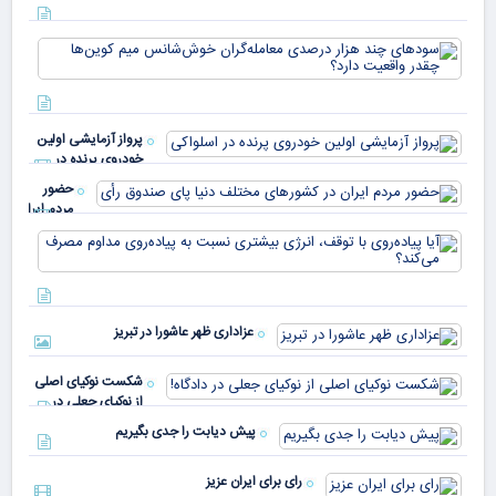
که 
سود
به 
هزا
معا
میلی
خو
دلا
میم
می‌
پرواز آزمایشی اولین
چقد
خودروی پرنده در
دار
اسلواکی
حضور
مردم ایران
در
آیا
کشورهای
پیا
مختلف
با 
دنیا پای
انر
صندوق
بیش
رأی
عزاداری ظهر عاشورا در تبریز
نسب
پیا
مدا
شکست نوکیای اصلی
مص
از نوکیای جعلی در
می‌
دادگاه!
پیش دیابت را جدی بگیریم
رای برای ایران عزیز