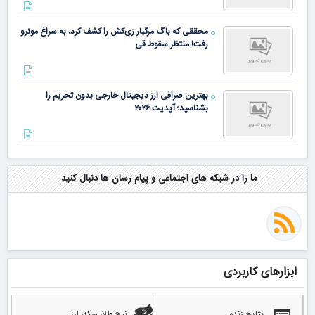
محققی که باگ مرگبار زی‌کش را کشف کرد، به سراغ مونرو
رفت! منتظر سقوط قی
بهترین صرافی ارز دیجیتال خارجی بدون تحریم را
بشناسید؛ آپدیت ۲۰۲۶
ما را در شبکه های اجتماعی و پیام رسان ها دنبال کنید.
ابزارهای کاربردی
نتایج زنده
نرخ طلا، سکه، ارز