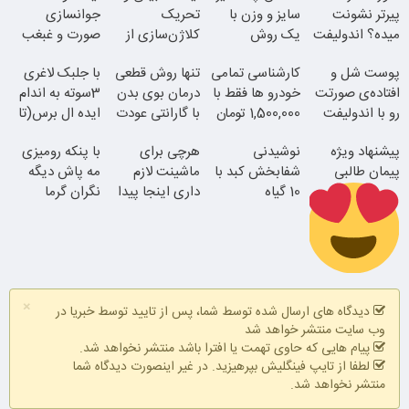
پیرتر نشونت
سایز و وزن با
تحریک
جوانسازی
میده؟ اندولیفت
یک روش
کلاژن‌سازی از
صورت و غبغب
برش می‌گردونه
خانگی60%تخفیف
داخل پوست با
بدون جراحی و
پوست شل و
کارشناسی تمامی
تنها روش قطعی
با جلبک لاغری
24ماه ماندگاری
دوران نقاهت
افتاده‌ی صورتت
خودرو ها فقط با
درمان بوی بدن
3سوته به اندام
رو با اندولیفت
1,500,000 تومان
با گارانتی عودت
ایده ال برس(تا
جوونش کن
وجه
امشب تخفیف
پیشنهاد ویژه
نوشیدنی
هرچی برای
با پنکه رومیزی
ویژه)
پیمان طالبی
شفابخش کبد با
ماشینت لازم
مه پاش دیگه
10 گیاه
جوان شو
داری اینجا پیدا
نگران گرما
موثر(تخفیف تا
میشه!!!ثبت نام
نباش!! پرداخت
امشب)
در یدک
درب منزل
همین الان ببین
سفارش سورملینا
×
با تخفیف ویژه
دیدگاه های ارسال شده توسط شما، پس از تایید توسط خبریا در
وب سایت منتشر خواهد شد
پیام هایی که حاوی تهمت یا افترا باشد منتشر نخواهد شد.
لطفا از تایپ فینگلیش بپرهیزید. در غیر اینصورت دیدگاه شما
منتشر نخواهد شد.