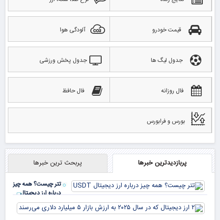
قیمت خودرو
آلودگی هوا
جدول لیگ ها
جدول پخش ورزشی
فال روزانه
فال حافظ
بورس و فرابورس
پربازدیدترین خبرها
پربحث ترین خبرها
تتر چیست؟ همه چیز
درباره ارز دیجیتال
USDT
۲ ا
دیج