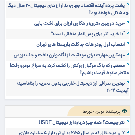
پشت پرده آینده اقتصاد جهان؛ بازار ارزهای دیجیتال ۲۰ سال دیگر
چه شکلی خواهد بود؟
خرید دوربین متری؛ راهکاری ارزان برای نشت یابی
آیا خرید تتر برای پس‌انداز منطقی است؟
انتخاب اول پودر هات چاکلت باریستا های تهران
مهم‌ترین مهارت برای موفقیت از نگاه وارن بافت و جف بزوس
محققی که باگ مرگبار زی‌کش را کشف کرد، به سراغ مونرو رفت!
منتظر سقوط قیمت باشیم؟
بهترین صرافی ارز دیجیتال خارجی بدون تحریم را بشناسید؛
آپدیت ۲۰۲۶
پربیننده ترین خبرها
تتر چیست؟ همه چیز درباره ارز دیجیتال USDT
۲ ارز دیجیتال که در سال ۲۰۲۵ به ارزش بازار ۵ میلیارد دلاری