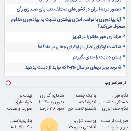
حضور مردم ایران در کشورهای مختلف دنیا پای صندوق رأی
آیا پیاده‌روی با توقف، انرژی بیشتری نسبت به پیاده‌روی مداوم
مصرف می‌کند؟
عزاداری ظهر عاشورا در تبریز
شکست نوکیای اصلی از نوکیای جعلی در دادگاه!
پیش دیابت را جدی بگیریم
۵ ترند برتر دیفای در سال ۲۰۲۵ که نباید از دست بدهید
از سراسر وب
نگاهِ قبل،
با یک جلسه
سرمایه گذاری
لیفت و
خستگی داشت...
اندولیفت،
بدون ریسک با
جوانسازی
نگاهِ بعد، انرژی
شکمتو تخت کن
سود 38 درصد
صورت و غبغب
داره
سالانه
بدون جراحی و
صورتت از سنت
پوست شل و
بلفاروپلاستی
دوران نقاهت
پیرتر نشونت
افتاده‌ی صورتت
پلک بالا با ۱۰