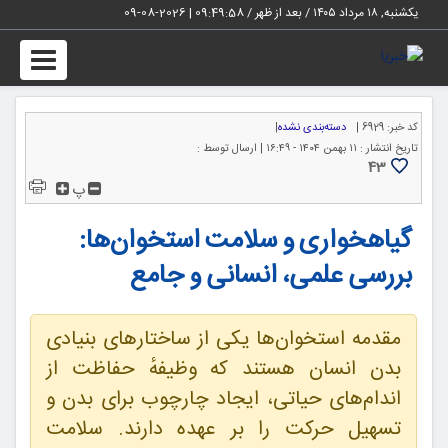
یکشنبه, ۱۸ مرداد ۱۴۰۵ / بعد از ظهر /
09:49:59
|
2026-08-09
Toggle
igation
کد خبر:
6929 |
دسته‌بندی نشده
|
تاریخ انتشار :
۱۱ بهمن ۱۴۰۴ - ۱۶:۴۹ |
ارسال توسط :
43
پ
گیاهخواری و سلامت استخوان‌ها:
بررسی علمی، انسانی و جامع
مقدمه استخوان‌ها یکی از ساختارهای بنیادی
بدن انسان هستند که وظیفهٔ حفاظت از
اندام‌های حیاتی، ایجاد چارچوب برای بدن و
تسهیل حرکت را بر عهده دارند. سلامت