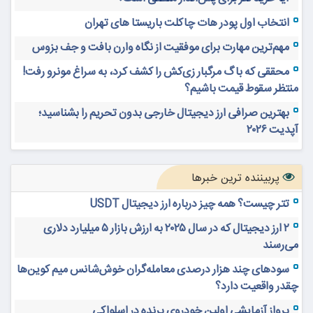
انتخاب اول پودر هات چاکلت باریستا های تهران
مهم‌ترین مهارت برای موفقیت از نگاه وارن بافت و جف بزوس
محققی که باگ مرگبار زی‌کش را کشف کرد، به سراغ مونرو رفت!
منتظر سقوط قیمت باشیم؟
بهترین صرافی ارز دیجیتال خارجی بدون تحریم را بشناسید؛
آپدیت ۲۰۲۶
پربیننده ترین خبرها
تتر چیست؟ همه چیز درباره ارز دیجیتال USDT
۲ ارز دیجیتال که در سال ۲۰۲۵ به ارزش بازار ۵ میلیارد دلاری
می‌رسند
سودهای چند هزار درصدی معامله‌گران خوش‌شانس میم کوین‌ها
چقدر واقعیت دارد؟
پرواز آزمایشی اولین خودروی پرنده در اسلواکی