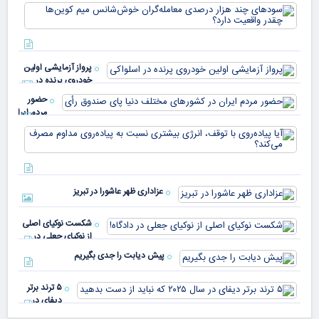
سود
به 
هزا
معا
میلی
خو
دلا
میم
می‌
پرواز آزمایشی اولین
چقد
خودروی پرنده در
دار
اسلواکی
حضور
مردم ایران
در
آیا
کشورهای
پیا
مختلف
با 
دنیا پای
انر
صندوق
بیش
رأی
عزاداری ظهر عاشورا در تبریز
نسب
پیا
مدا
شکست نوکیای اصلی
مص
از نوکیای جعلی در
می‌
دادگاه!
پیش دیابت را جدی بگیریم
۵ ترند برتر
دیفای در
سال ۲۰۲۵ که