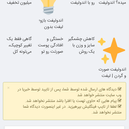
میده؟ اندولیفت
رو با اندولیفت
میلیون تخفیف
برش می‌گردونه
جوونش کن
فقط ۲۵ میلیون
اقساط تا 12 ماه
اندولیفت بازو؛
بلفا با 25%
لیفت بدون
تخفیف
جراحی با لیزر در
کاهش چشمگیر
خستگی و
گاهی فقط یک
یک جلسه
سایز و وزن با
افتادگی پوست
تغییر کوچیک،
یک روش
صورتت رو تو
می‌تونه کل
خانگی60%تخفیف
یک جلسه
چهرتو متحول
درست کن
کنه
اندولیفت صورت
و گردن | لیفت
بدون جراحی
×
دیدگاه های ارسال شده توسط شما، پس از تایید توسط خبریا در
وب سایت منتشر خواهد شد
پیام هایی که حاوی تهمت یا افترا باشد منتشر نخواهد شد.
تغییر طبیعی
لطفا از تایپ فینگلیش بپرهیزید. در غیر اینصورت دیدگاه شما
منتشر نخواهد شد.
با ۲۰٪ تخفیف