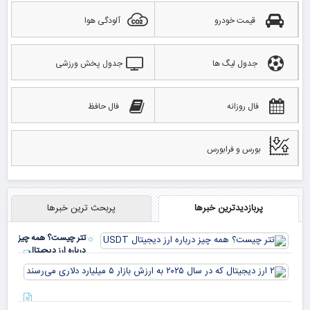
قیمت خودرو
آلودگی هوا
جدول لیگ ها
جدول پخش ورزشی
فال روزانه
فال حافظ
بورس و فرابورس
پربازدیدترین خبرها
پربحث ترین خبرها
تتر چیست؟ همه چیز
درباره ارز دیجیتال
USDT
۲ ا
دیج
که 