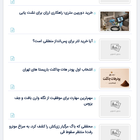
خرید دوربین متری؛ راهکاری ارزان برای نشت یابی
آیا خرید تتر برای پس‌انداز منطقی است؟
انتخاب اول پودر هات چاکلت باریستا های تهران
مهم‌ترین مهارت برای موفقیت از نگاه وارن بافت و جف
بزوس
محققی که باگ مرگبار زی‌کش را کشف کرد، به سراغ مونرو
رفت! منتظر سقوط قی