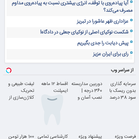
آیا پیاده‌روی با توقف، انرژی بیشتری نسبت به پیاده‌روی مداوم
مصرف می‌کند؟
عزاداری ظهر عاشورا در تبریز
شکست نوکیای اصلی از نوکیای جعلی در دادگاه!
پیش دیابت را جدی بگیریم
رای برای ایران عزیز
از سراسر وب
سرمایه گذاری
دوربین مداربسته
اقساط ۱۲ ماهه
لیفت طبیعی و
بدون ریسک با
360 درجه |
ایمپلنت
تحریک
سود 38 درصد
نصب آسان و
کلاژن‌سازی از
سالانه
راحت
داخل پوست با
24ماه ماندگاری
بدون چک و
فرصت ویژه
پیشنهاد ویژه
کارشناسی تمامی
100 هزار تومن
ضامن؛ همین