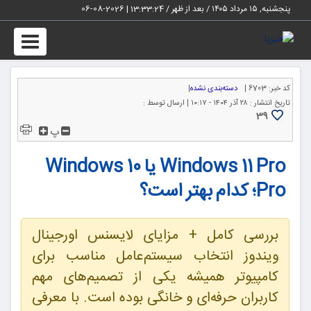
پنجشنبه, ۱۵ مرداد ۱۴۰۵ / بعد از ظهر /
13:33:25
|
2026-08-06
Toggle
igation
کد خبر:
6703 |
دسته‌بندی نشده
|
تاریخ انتشار :
۲۸ آذر ۱۴۰۴ - ۱۰:۱۷ |
ارسال توسط :
39
پ
Windows 11 Pro یا Windows 10
Pro؛ کدام بهتر است؟
بررسی کامل + مزایای لایسنس اورجینال
ویندوز انتخاب سیستم‌عامل مناسب برای
کامپیوتر همیشه یکی از تصمیم‌های مهم
کاربران حرفه‌ای و خانگی بوده است. با معرفی