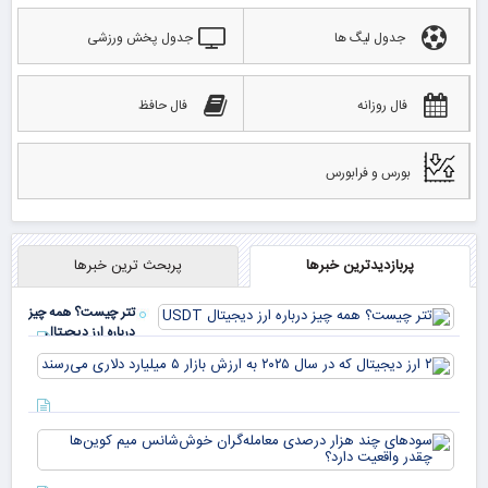
جدول لیگ ها
جدول پخش ورزشی
فال روزانه
فال حافظ
بورس و فرابورس
پربازدیدترین خبرها
پربحث ترین خبرها
تتر چیست؟ همه چیز
درباره ارز دیجیتال
USDT
۲ ا
دیج
که 
سود
به 
هزا
معا
میلی