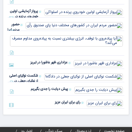
خو
دلا
میم
می‌
پرواز آزمایشی اولین
چقد
خودروی پرنده در
دار
اسلواکی
حضور
مردم ایران
در
آیا
کشورهای
پیا
مختلف
با 
دنیا پای
انر
صندوق
بیش
رأی
عزاداری ظهر عاشورا در تبریز
نسب
پیا
مدا
شکست نوکیای اصلی
مص
از نوکیای جعلی در
می‌
دادگاه!
پیش دیابت را جدی بگیریم
رای برای ایران عزیز
صفحه نخست
ارز دیجیتال
سبک زندگی
اخبار روز