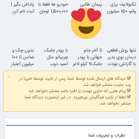
تکنولایف برای
پیمان طالبی
خودرو ها فقط با
پاداش بگیر |
امروز اقدام کن
وام، 150 میلیون
1,500,000 تومان
ثبت نام کن
جوان شو
با یک چک
سفارش سورملینا
تنها روش قطعی
تا آخر جام
با پودر جلبک
بدون چک و
با تخفیف ویژه
درمان بوی بدن
جهانی با پودر
چربیاتو مثل
ضامن تا 100
با گارانتی عودت
جلبک7 کیلو لاغر
اسید ذوب
میلیون اعتبار
وجه
شو
کن(تخفیف تا
خرید طلا بگیر!
×
امشب)
دیدگاه های ارسال شده توسط شما، پس از تایید توسط خبریا در
وب سایت منتشر خواهد شد
پیام هایی که حاوی تهمت یا افترا باشد منتشر نخواهد شد.
لطفا از تایپ فینگلیش بپرهیزید. در غیر اینصورت دیدگاه شما
منتشر نخواهد شد.
همین الان ببین
نظرات و تجربیات شما