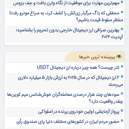
مهم‌ترین مهارت برای موفقیت از نگاه وارن بافت و جف بزوس
محققی که باگ مرگبار زی‌کش را کشف کرد، به سراغ مونرو رفت!
منتظر سقوط قیمت باشیم؟
بهترین صرافی ارز دیجیتال خارجی بدون تحریم را بشناسید؛
آپدیت ۲۰۲۶
پربیننده ترین خبرها
تتر چیست؟ همه چیز درباره ارز دیجیتال USDT
۲ ارز دیجیتال که در سال ۲۰۲۵ به ارزش بازار ۵ میلیارد دلاری
می‌رسند
سودهای چند هزار درصدی معامله‌گران خوش‌شانس میم کوین‌ها
چقدر واقعیت دارد؟
پرواز آزمایشی اولین خودروی پرنده در اسلواکی
حضور مردم ایران در کشورهای مختلف دنیا پای صندوق رأی