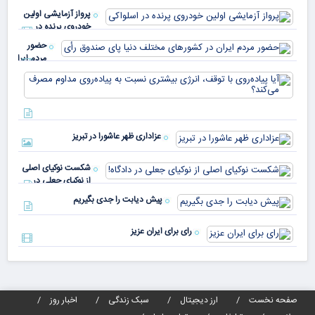
میم
می‌
پرواز آزمایشی اولین
چقد
خودروی پرنده در
دار
اسلواکی
حضور
مردم ایران
در
آیا
کشورهای
پیا
مختلف
با 
دنیا پای
انر
صندوق
بیش
رأی
عزاداری ظهر عاشورا در تبریز
نسب
پیا
مدا
شکست نوکیای اصلی
مص
از نوکیای جعلی در
می‌
دادگاه!
پیش دیابت را جدی بگیریم
رای برای ایران عزیز
صفحه نخست
ارز دیجیتال
سبک زندگی
اخبار روز