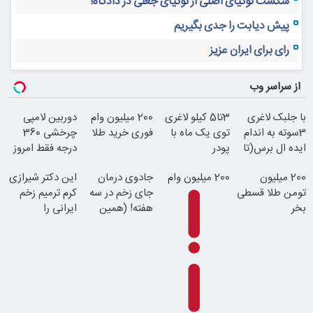
شکست نوکیای اصلی از نوکیای جعلی در دادگاه!
پیش دیابت را جدی بگیریم
رای برای ایران عزیز
از سراسر وب
با جلبک لاغری
3تا5 کیلو لاغری
200 میلیون وام
دوربین لامپی
3سوته به اندام
توی یک ماه با
فوری خرید طلا
چرخشی 360
ایده ال برس(تا
پودر
درجه فقط امروز
امشب تخفیف
جلبک(تعداد
حراج شد
200 میلیون
200 میلیون وام
جادوی درمان
این دکتر شیرازی
ویژه)
محدود)
تومن طلا قسطی
جای زخم در سه
کرم ترمیم زخم
بخر
هفته! (همین
ایرانی را
حالا رایگان
ساخت!!!
صحبت کنید)
پرداخت درب
منزل