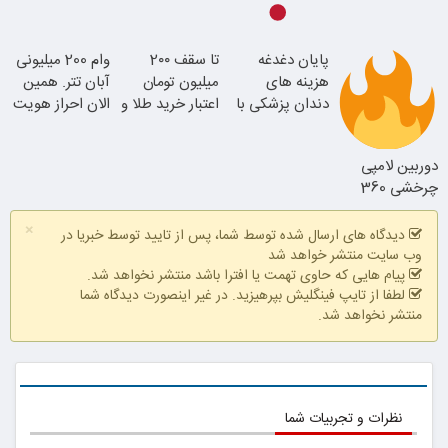
با احراز هویت در
پایان دغدغه
تا سقف 2۰۰
وام 200 میلیونی
آبان تتر
هزینه های
میلیون تومان
آبان تتر. همین
دندان پزشکی با
اعتبار خرید طلا و
الان احراز هویت
پک سفید کننده
نقره
کن!
خانگی
دوربین لامپی
چرخشی 360
درجه
×
دیدگاه های ارسال شده توسط شما، پس از تایید توسط خبریا در
وب سایت منتشر خواهد شد
پیام هایی که حاوی تهمت یا افترا باشد منتشر نخواهد شد.
لطفا از تایپ فینگلیش بپرهیزید. در غیر اینصورت دیدگاه شما
منتشر نخواهد شد.
پرداخت درب
منزل + گارانتی
تعویض
نظرات و تجربیات شما