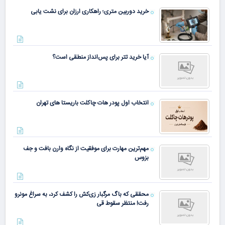
خرید دوربین متری؛ راهکاری ارزان برای نشت یابی
آیا خرید تتر برای پس‌انداز منطقی است؟
انتخاب اول پودر هات چاکلت باریستا های تهران
مهم‌ترین مهارت برای موفقیت از نگاه وارن بافت و جف
بزوس
محققی که باگ مرگبار زی‌کش را کشف کرد، به سراغ مونرو
رفت! منتظر سقوط قی