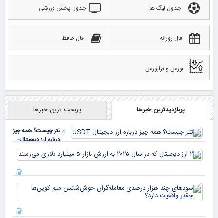
جدول لیگ ها
جدول پخش ورزشی
فال روزانه
فال حافظ
بورس و فرابورس
پربازدیدترین خبرها
پربحث ترین خبرها
تتر چیست؟ همه چیز
درباره ارز دیجیتال
USDT
۲ ا
دیج
که 
سود
به 
هزا
معا
میلی
خو
دلا