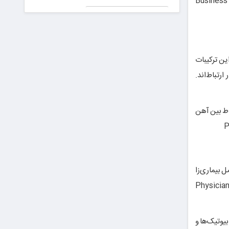
Business
جعلی در
پیش دیابت را
دادگاه!
جدی بگیریم
۵ ترند
برتر
دیفای
ین ترکیبات
در سال
۲۰۲۵
که
نباید از
دست
بدهید
لعات ارتباط بین آهن
P
ع برای عوامل بیماری‌زا
Physicia
یوتیک‌ها و