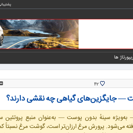
پشتیبان
یپورتاژ ها
42
ت — جایگزین‌های گیاهی چه نقشی دارند؟
به‌ویژه سینهٔ بدون پوست — به‌عنوان منبع پروتئین سا
ته می‌شود. پرورش مرغ ارزان‌تر است، گوشت مرغ نسبتاً ک