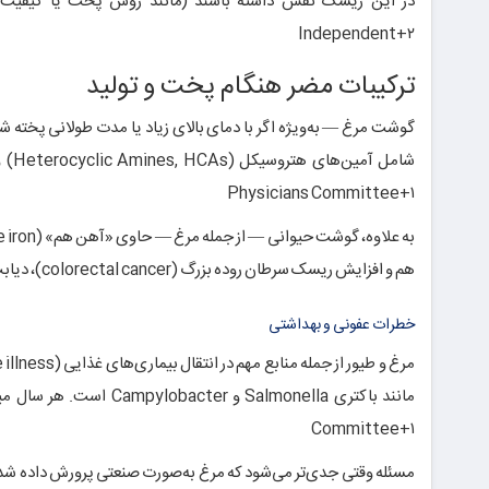
در این ریسک نقش داشته باشند (مانند روش پخت یا کیفیت
Independent
+۲
ترکیبات مضر هنگام پخت و تولید
گوشت مرغ — به‌ویژه اگر با دمای بالای زیاد یا مدت طولانی پخته ش
شامل آمین‌های هتروسیکل (Heterocyclic Amines, HCAs) و ترکیباتی مثل PhIP هستند که در پژوهش‌هایی با افزایش ریسک سرطان در ارتباط‌اند.
Physicians Committee
+۱
هم و افزایش ریسک سرطان روده بزرگ (colorectal cancer)، دیابت نوع ۲ و بیماری‌های قلبی-عروقی را نشان داده‌اند.
خطرات عفونی و بهداشتی
مانند باکتری Salmonella و Campylobacter است. هر سال میلیون‌ها نفر در سراسر جهان به علت
Committee
+۱
مسئله وقتی جدی‌تر می‌شود که مرغ به‌صورت صنعتی پرورش داده شده 