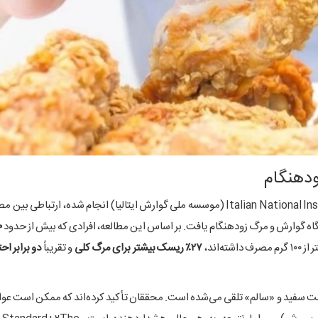
ودهنگام
مطالعه‌ای که اخیراً توسط محققان Italian National Institute of Gastroenterology (موسسه ملی گوارش ایتالیا) انجام شده
ه گوارش و مرگ زودهنگام یافت. بر اساس این مطالعه، افرادی که بیش از حدود
۰
‌اند،
۲۷٪ ریسک بیشتر برای مرگ کلی
و تقریباً
دو برابر احت
وشت سفید و «سالم» تلقی می‌شده است. محققان تأکید کرده‌اند که ممکن است عوام