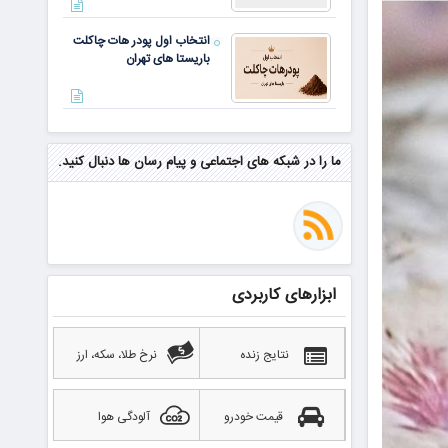
انتخاب اول پودر هات چاکلت
باریستا های تهران
مهم‌ترین مهارت برای موفقیت از
نگاه وارن بافت و جف بزوس
ما را در شبکه های اجتماعی و پیام رسان ها دنبال کنید.
محققی که باگ مرگبار زی‌کش را
کشف کرد، به سراغ مونرو رفت!
منتظر سقوط قی
ابزارهای کاربردی
بهترین صرافی ارز دیجیتال
خارجی بدون تحریم را بشناسید؛
آپدیت ۲۰۲۶
نتایج زنده
نرخ طلا، سکه، ارز
قیمت خودرو
آلودگی هوا