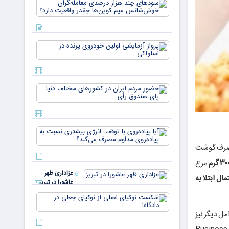
سودهای چن
بازار ۵
هزار درصد
میلیارد
معامله‌گران
دلاری
خوش‌شان
می‌رسند
میم کوین‌ه
پرواز
چقدر واقع
آزمایشی
دار
اولین
خودروی
پرنده در
حضور
اسلواکی
مردم ایران
در
کشورهای
مختلف
آیا
دنیا پای
پیاده‌روی
صندوق
، ارتباطی بین مصرف گوشت
با توقف،
رأی
انرژی
۳۰ گرم
مرغ
بیشتری
عزاداری ظهر
نسبت به
مال ابتلا به
عاشورا در تبریز
پیاده‌روی
مداوم
شکست
مصرف
نوکیای
ل دیگر نیز
می‌کن
اصلی از
نوکیای