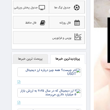
جدول لیگ ها
جدول پخش ورزشی
فال روزانه
فال حافظ
بورس و فرابورس
پربازدیدترین خبرها
پربحث ترین خبرها
تتر
چیست؟
همه چیز
درباره ارز
دیجیتال
۲ ارز
USDT
دیجیتال
که در
سال ۲۰۲۵
به ارزش