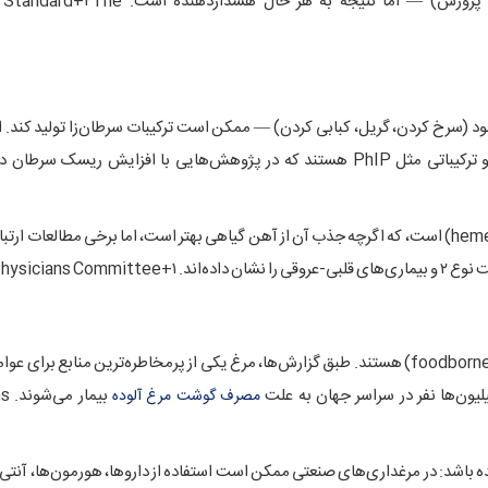
 پرورش) — اما نتیجه به هر حال هشداردهنده است.
The
+۲
 Standard
ود (سرخ کردن، گریل، کبابی کردن) — ممکن است ترکیبات سرطان‌زا تولید کند. ا
به علاوه، گوشت حیوانی — از جمله مرغ — حاوی «آهن هم» (heme iron) است، که اگرچه جذب آن از آهن گیاهی بهتر است، اما برخی مطا
hysicians Committee
+۱
مرغ و طیور از جمله منابع مهم در انتقال بیماری‌های غذایی (foodborne illness) هستند. طبق گزارش‌ها، مرغ یکی از پر‌مخاطره‌ترین مناب
بیمار می‌شوند.
ns
مصرف گوشت مرغ آلوده
باشد: در مرغداری‌های صنعتی ممکن است استفاده از داروها، هورمون‌ها، آنتی‌ب