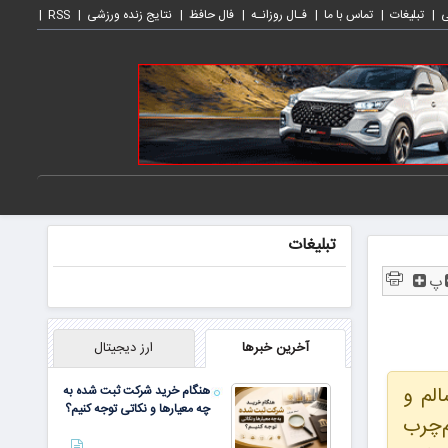
ی
تبلیغات
تماس با ما
فـال روزانـه
فال حافظ
نتایج زنده ورزشی
RSS
تبلیغات
پ
آخرین خبرها
ارز دیجیتال
لم و
هنگام خرید شرکت ثبت شده به
چه معیارها و نکاتی توجه کنیم؟
م‌چرب