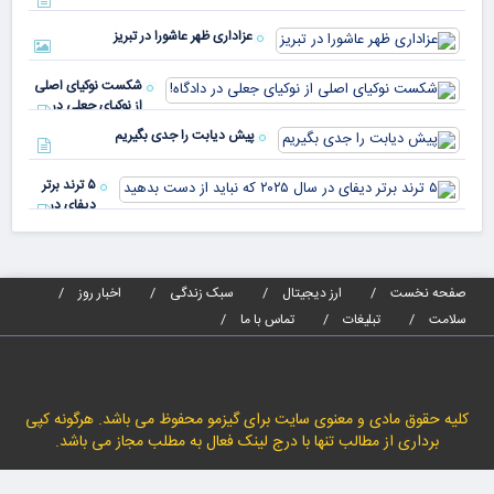
انر
صندوق
بیش
رأی
عزاداری ظهر عاشورا در تبریز
نسب
پیا
مدا
شکست نوکیای اصلی
مص
از نوکیای جعلی در
می‌
دادگاه!
پیش دیابت را جدی بگیریم
۵ ترند برتر
دیفای در
سال ۲۰۲۵ که
نباید از دست
بدهید
صفحه نخست
ارز دیجیتال
سبک زندگی
اخبار روز
سلامت
تبلیغات
تماس با ما
کلیه حقوق مادی و معنوی سایت برای گیزمو محفوظ می باشد. هرگونه کپی
برداری از مطالب تنها با درج لینک فعال به مطلب مجاز می باشد.