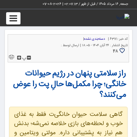
جمعه, ۱۶ مرداد ۱۴۰۵ / قبل از ظهر /
02:07:13
|
2026-08-07
Toggle
igation
کد خبر:
6371 |
دسته‌بندی نشده
|
تاریخ انتشار :
۲۴ آبان ۱۴۰۴ - ۱۸:۰۵ |
ارسال توسط :
48
پ
راز سلامتی پنهان در رژیم حیوانات
خانگی؛ چرا مکمل‌ها حالِ پت را عوض
می‌کنند؟
گاهی سلامت حیوان خانگی‌ت فقط به غذای
خوب و لحظه‌های بازی خلاصه نمی‌شه؛ بدنش
هم نیاز به پشتیبانی داره. مولتی ویتامین و