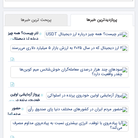
پربازدیدترین خبرها
پربحث ترین خبرها
تتر چیست؟ همه چیز
درباره ارز دیجیتال
USDT
۲ ا
دیج
که 
سود
به 
هزا
معا
میلی
خو
دلا
میم
می‌
پرواز آزمایشی اولین
چقد
خودروی پرنده در
دار
اسلواکی
حضور
مردم ایران
در
آیا
کشورهای
پیا
مختلف
با 
دنیا پای