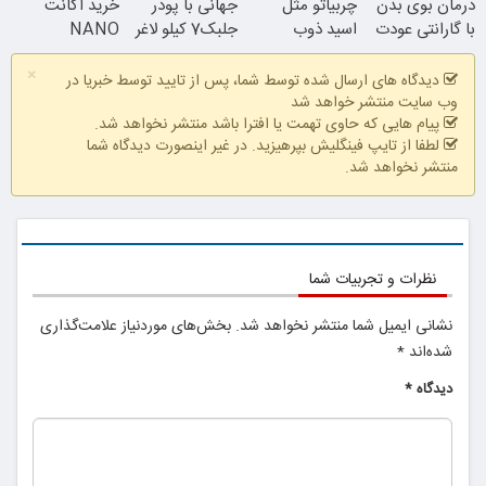
درمان بوی بدن
چربیاتو مثل
جهانی با پودر
خرید اکانت
با گارانتی عودت
اسید ذوب
جلبک7 کیلو لاغر
NANO
وجه
کن(تخفیف تا
شو
BANANA با
×
امشب)
تخفیف ویژه
دیدگاه های ارسال شده توسط شما، پس از تایید توسط خبریا در
وب سایت منتشر خواهد شد
پیام هایی که حاوی تهمت یا افترا باشد منتشر نخواهد شد.
لطفا از تایپ فینگلیش بپرهیزید. در غیر اینصورت دیدگاه شما
منتشر نخواهد شد.
همین الان ببین
نظرات و تجربیات شما
نشانی ایمیل شما منتشر نخواهد شد.
بخش‌های موردنیاز علامت‌گذاری
شده‌اند
*
دیدگاه
*