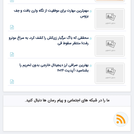
مهم‌ترین مهارت برای موفقیت از نگاه وارن بافت و جف
بزوس
محققی که باگ مرگبار زی‌کش را کشف کرد، به سراغ مونرو
رفت! منتظر سقوط قی
بهترین صرافی ارز دیجیتال خارجی بدون تحریم را
بشناسید؛ آپدیت ۲۰۲۶
ما را در شبکه های اجتماعی و پیام رسان ها دنبال کنید.