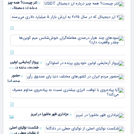
تتر چیست؟ همه چیز
درباره ارز دیجیتال
USDT
۲ ا
دیج
که 
سود
به 
هزا
معا
میلی
خو
دلا
میم
می‌
پرواز آزمایشی اولین
چقد
خودروی پرنده در
دار
اسلواکی
حضور
مردم ایران
در
آیا
کشورهای
پیا
مختلف
با 
دنیا پای
انر
صندوق
بیش
رأی
عزاداری ظهر عاشورا در تبریز
نسب
پیا
مدا
شکست نوکیای اصلی
مص
از نوکیای جعلی در