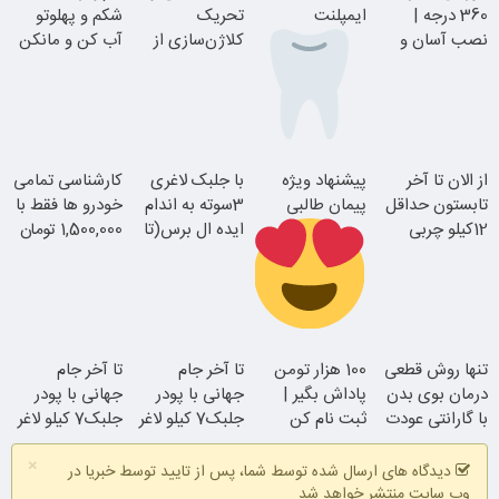
360 درجه |
ایمپلنت
تحریک
شکم و پهلوتو
نصب آسان و
کلاژن‌سازی از
آب کن و مانکن
راحت
داخل پوست با
شو(تخفیف تا
24ماه ماندگاری
امشب)
بدون چک و
از الان تا آخر
پیشنهاد ویژه
با جلبک لاغری
کارشناسی تمامی
ضامن؛ همین
تابستون حداقل
پیمان طالبی
3سوته به اندام
خودرو ها فقط با
امروز اقدام کن
12کیلو چربی
ایده ال برس(تا
1,500,000 تومان
جوان شو
میسوزونی!
امشب تخفیف
ویژه)
سفارش سورملینا
تنها روش قطعی
100 هزار تومن
تا آخر جام
تا آخر جام
با تخفیف ویژه
درمان بوی بدن
پاداش بگیر |
جهانی با پودر
جهانی با پودر
با گارانتی عودت
ثبت نام کن
جلبک7 کیلو لاغر
جلبک7 کیلو لاغر
وجه
شو
شو
×
دیدگاه های ارسال شده توسط شما، پس از تایید توسط خبریا در
وب سایت منتشر خواهد شد