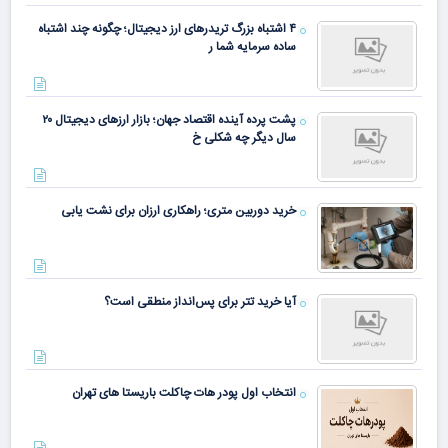
۴ اشتباه بزرگ تریدرهای ارز دیجیتال؛ چگونه چند اشتباه
ساده سرمایه شما ر
پشت پرده آینده اقتصاد جهان؛ بازار ارزهای دیجیتال ۲۰
سال دیگر چه شکلی خ
خرید دوربین متری؛ راهکاری ارزان برای نشت یابی
آیا خرید تتر برای پس‌انداز منطقی است؟
انتخاب اول پودر هات چاکلت باریستا های تهران