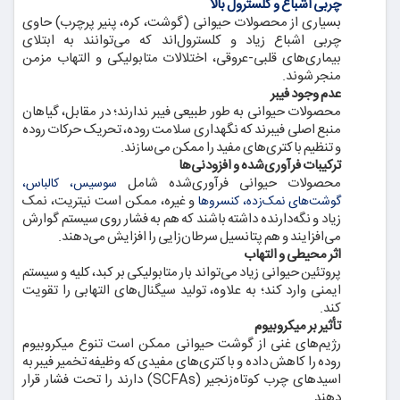
چربی اشباع و کلسترول بالا
بسیاری از محصولات حیوانی (گوشت، کره، پنیر پرچرب) حاوی
چربی اشباع زیاد و کلسترول‌اند که می‌توانند به ابتلای
بیماری‌های قلبی-عروقی، اختلالات متابولیکی و التهاب مزمن
منجر شوند.
عدم وجود فیبر
محصولات حیوانی به طور طبیعی فیبر ندارند؛ در مقابل، گیاهان
منبع اصلی فیبرند که نگهداری سلامت روده، تحریک حرکات روده
و تنظیم باکتری‌های مفید را ممکن می‌سازند.
ترکیبات فرآوری‌شده و افزودنی‌ها
محصولات حیوانی فرآوری‌شده شامل
سوسیس، کالباس،
و غیره، ممکن است نیتریت، نمک
گوشت‌های نمک‌زده، کنسروها
زیاد و نگه‌دارنده داشته باشند که هم به فشار روی سیستم گوارش
می‌افزایند و هم پتانسیل سرطان‌زایی را افزایش می‌دهند.
اثر محیطی و التهاب
پروتئین حیوانی زیاد می‌تواند بار متابولیکی بر کبد، کلیه و سیستم
ایمنی وارد کند؛ به علاوه، تولید سیگنال‌های التهابی را تقویت
کند.
تأثیر بر میکروبیوم
رژیم‌های غنی از گوشت حیوانی ممکن است تنوع میکروبیوم
روده را کاهش داده و باکتری‌های مفیدی که وظیفه تخمیر فیبر به
اسیدهای چرب کوتاه‌زنجیر (SCFAs) دارند را تحت فشار قرار
دهند.