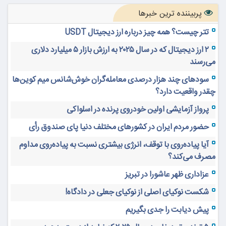
انتخاب اول پودر هات چاکلت باریستا های تهران
مهم‌ترین مهارت برای موفقیت از نگاه وارن بافت و جف بزوس
محققی که باگ مرگبار زی‌کش را کشف کرد، به سراغ مونرو رفت!
منتظر سقوط قیمت باشیم؟
بهترین صرافی ارز دیجیتال خارجی بدون تحریم را بشناسید؛
آپدیت ۲۰۲۶
پربیننده ترین خبرها
تتر چیست؟ همه چیز درباره ارز دیجیتال USDT
۲ ارز دیجیتال که در سال ۲۰۲۵ به ارزش بازار ۵ میلیارد دلاری
می‌رسند
سودهای چند هزار درصدی معامله‌گران خوش‌شانس میم کوین‌ها
چقدر واقعیت دارد؟
پرواز آزمایشی اولین خودروی پرنده در اسلواکی