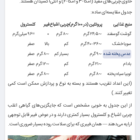
حاوی چربی‌های مفید (امگا-۳ و امگا-۶) و آنتی‌اکسیدان هستند.
جدول مقایسه‌ای ساده:
منبع غذایی
پروتئین (در ۱۰۰ گرم)
چربی اشباع
فیبر
کلسترول
گوشت گوسفند
~۲۴٫۵ گرم
~۸ گرم
۰
≈۹۶ میلی‌گرم
سویا خشک
~۳۶–۴۰ گرم
کم
بالا
صفر
عدس پخته شده
~۹ گرم
بسیار کم
~۸ گرم
صفر
بادام
~۲۱ گرم
کم
~۱۲ گرم
صفر
لوبیا سیاه پخته
~۸ گرم
کم
~۸ گرم
صفر
(این اعداد تقریب هستند و بسته به نوع و پردازش ممکن است کمی
تغییر کنند.)
از این جدول به خوبی مشخص است که جایگزین‌های گیاهی اغلب
چربی اشباع و کلسترول بسیار کمتری دارند و در عوض فیبر قابل توجهی
ارایه می‌دهند — همان فیبری که برای سلامت روده بسیار ضروری است.