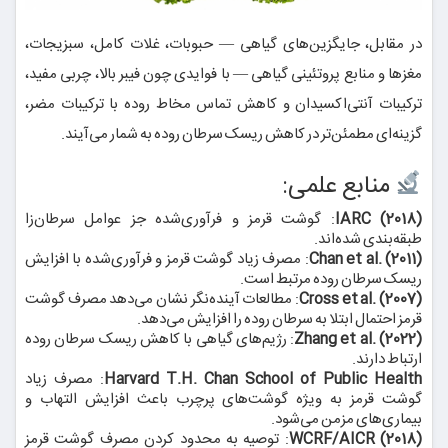
در مقابل، جایگزین‌های گیاهی — حبوبات، غلات کامل، سبزیجات،
مغزها و منابع پروتئینی گیاهی — با فوایدی چون فیبر بالا، چربی مفید،
ترکیبات آنتی‌اکسیدان و کاهش تماس مخاط روده با ترکیبات مضر،
گزینه‌ای مطمئن‌تر در کاهش ریسک سرطان روده به شمار می‌آیند.
منابع علمی:
IARC (2018)
: گوشت قرمز و فرآوری‌شده جز عوامل سرطان‌زا
طبقه‌بندی شده‌اند.
Chan et al. (2011)
: مصرف زیاد گوشت قرمز و فرآوری‌شده با افزایش
ریسک سرطان روده مرتبط است.
Cross et al. (2007)
: مطالعات آینده‌نگر نشان می‌دهد مصرف گوشت
قرمز احتمال ابتلا به سرطان روده را افزایش می‌دهد.
Zhang et al. (2022)
: رژیم‌های گیاهی با کاهش ریسک سرطان روده
ارتباط دارند.
Harvard T.H. Chan School of Public Health
: مصرف زیاد
گوشت قرمز به ویژه گوشت‌های پرچرب باعث افزایش التهاب و
بیماری‌های مزمن می‌شود.
WCRF/AICR (2018)
: توصیه به محدود کردن مصرف گوشت قرمز