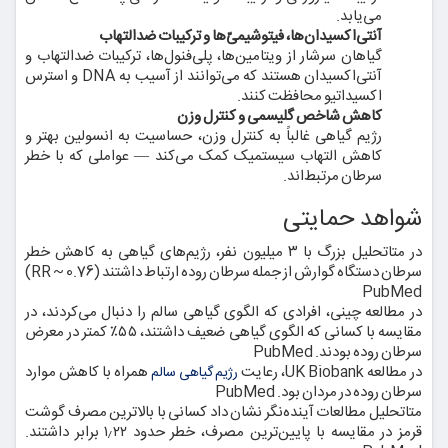
می‌یابد.
آنتی‌اکسیدان‌ها، فیتوشیمی‌ّها و ترکیبات ضدالتهاب
گیاهان سرشار از ویتامین‌ها، پلی‌فنول‌ها، ترکیبات ضدالتهاب و
آنتی‌اکسیدان هستند که می‌توانند از آسیب به DNA و استرس
اکسیداتیو محافظت کنند.
کاهش شاخص گلیسمی و کنترل وزن
رژیم گیاهی غالباً به کنترل وزن، حساسیت به انسولین بهتر و
کاهش التهاب سیستمیک کمک می‌کند — عواملی که با خطر
سرطان مرتبط‌اند.
شواهد حمایتی
در متا‌تحلیل بزرگ با ۳ میلیون نفر، رژیم‌های گیاهی به کاهش خطر
سرطان دستگاه گوارش از جمله سرطان روده ارتباط داشتند (RR ~ 0.76)
PubMed
در مطالعه چینی، افرادی که الگوی گیاهی سالم را دنبال می‌کردند، در
مقایسه با کسانی که الگوی گیاهی ضعیف داشتند، ۵۵٪ کمتر در معرض
سرطان روده بودند. PubMed
در مطالعه UK Biobank، رعایت
همراه با کاهش موارد
رژیم گیاهی سالم
سرطان روده در مردان بود. PubMed
متا‌تحلیل مطالعات آینده‌نگر نشان داد کسانی با بالاترین مصرف گوشت
قرمز در مقایسه با پایین‌ترین مصرف، خطر حدود ۱٫۲۲ برابر داشتند.