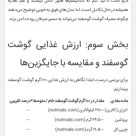
لازم است تأکید کنم که مکانیسم‌ها هنوز کامل نیستند و علم تغذیه
همیشه در حال تکامل است، اما مدل‌های فوق به خوبی توضیح می‌دهند
چگونه مصرف گوشت گوسفند می‌تواند به مسیر سرطان روده دامن بزند.
بخش سوم: ارزش غذایی گوشت
گوسفند و مقایسه با جایگزین‌ها
برای بررسی درست، ابتدا نگاهی به ارزش غذایی ۱۰۰ گرم گوشت گوسفند
بیندازیم:
ماده مغذی
مقدار در ۱۰۰ گرم گوشت گوسفند خام / متوسط*
درصد تقریبی
انرژی (کالری)
~۲۸۱ کیلوکالری (nutrivals.com)
—
پروتئین
~۲۴٫۵ گرم (nutrivals.com)
—
چربی کل
~۱۹٫۵ گرم (nutrivals.com)
—