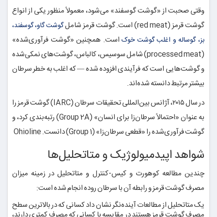
وقتی صحبت از «گوشت گوسفند» می‌شود، معمولاً منظور یکی از انواع
گوشت قرمز (red meat) است. گوشت قرمز شامل
گوشت گاو، گوسفند،
است. همچنین «گوشت فرآوری‌شده»
بز، گوساله و اغلب گوشت خوک
(processed meat) شامل سوسیس، کالباس، گوشت‌های نمکی‌شده
و گوشت‌هایی است که فرآیندی افزوده شده — که اغلب به خطر سرطان
بیشتر مرتبط دانسته شده‌اند.
در سال ۲۰۱۵، آژانس بین‌المللی تحقیقات سرطان (IARC) گوشت قرمز را
به عنوان «احتمالاً سرطان‌زا برای انسان» (Group 2A) رتبه‌بندی کرد، و
گوشت فرآوری‌شده را «قطعی سرطان‌زا» (Group 1) دانست. Ohioline
شواهد اپیدمیولوژیک و متا‌تحلیل‌ها
چندین مطالعه کوهورت و کیس-کنترل و متا‌تحلیل در زمینه میزان
مصرف گوشت قرمز و رابطه آن با سرطان روده انجام شده است:
یک متا‌تحلیل از مطالعات آینده‌نگر نشان داد کسانی که در بالاترین سطح
مصرف گوشت قرمز هستند در مقایسه با کسانی که مصرف کمتری دارند،