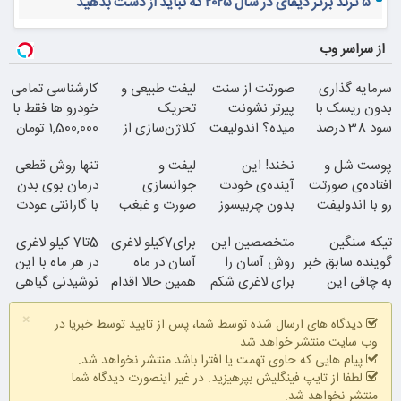
حضور مردم ایران در کشورهای مختلف دنیا پای صندوق رأی
آیا پیاده‌روی با توقف، انرژی بیشتری نسبت به پیاده‌روی مداوم
مصرف می‌کند؟
عزاداری ظهر عاشورا در تبریز
شکست نوکیای اصلی از نوکیای جعلی در دادگاه!
پیش دیابت را جدی بگیریم
۵ ترند برتر دیفای در سال ۲۰۲۵ که نباید از دست بدهید
از سراسر وب
سرمایه گذاری
صورتت از سنت
لیفت طبیعی و
کارشناسی تمامی
بدون ریسک با
پیرتر نشونت
تحریک
خودرو ها فقط با
سود 38 درصد
میده؟ اندولیفت
کلاژن‌سازی از
1,500,000 تومان
سالانه
برش می‌گردونه
داخل پوست با
پوست شل و
نخند! این
لیفت و
تنها روش قطعی
24ماه ماندگاری
افتاده‌ی صورتت
آینده‌ی خودت
جوانسازی
درمان بوی بدن