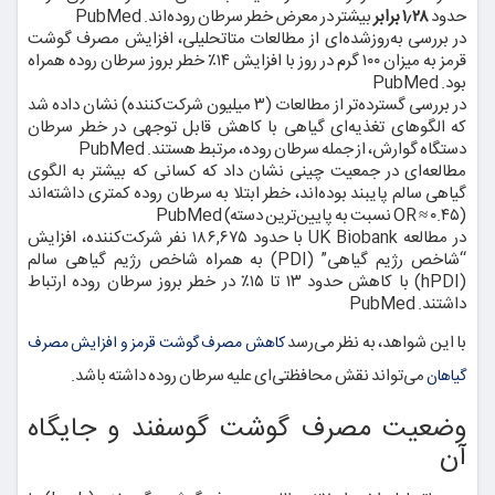
حدود
۱٫۲۸ برابر
بیشتر در معرض خطر سرطان روده‌اند. PubMed
در بررسی به‌روزشده‌ای از مطالعات متا‌تحلیلی، افزایش مصرف گوشت
قرمز به میزان ۱۰۰ گرم در روز با افزایش ۱۴٪ خطر بروز سرطان روده همراه
بود. PubMed
در بررسی گسترده‌تر از مطالعات (۳ میلیون شرکت‌کننده) نشان داده شد
که الگوهای تغذیه‌ای گیاهی با کاهش قابل توجهی در خطر سرطان
دستگاه گوارش، از جمله سرطان روده، مرتبط هستند. PubMed
مطالعه‌ای در جمعیت چینی نشان داد که کسانی که بیشتر به الگوی
گیاهی سالم پایبند بوده‌اند، خطر ابتلا به سرطان روده کمتری داشته‌اند
(OR ≈ ۰.۴۵ نسبت به پایین‌ترین دسته) PubMed
در مطالعه UK Biobank با حدود ۱۸۶,۶۷۵ نفر شرکت‌کننده، افزایش
“شاخص رژیم گیاهی” (PDI) به همراه شاخص رژیم گیاهی سالم
(hPDI) با کاهش حدود ۱۳ تا ۱۵٪ در خطر بروز سرطان روده ارتباط
داشتند. PubMed
با این شواهد، به نظر می‌رسد
کاهش مصرف گوشت قرمز و افزایش مصرف
می‌تواند نقش محافظتی‌ای علیه سرطان روده داشته باشد.
گیاهان
وضعیت مصرف گوشت گوسفند و جایگاه
آن