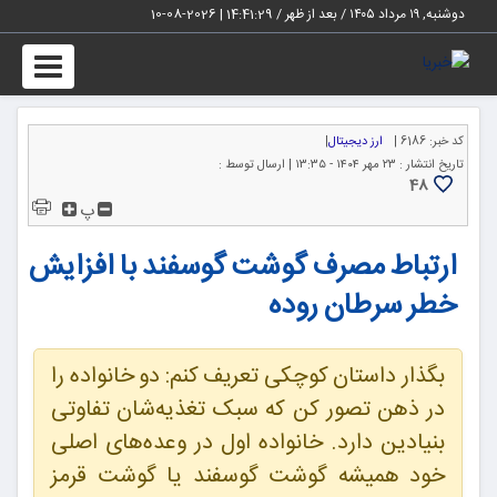
دوشنبه, ۱۹ مرداد ۱۴۰۵ / بعد از ظهر /
14:41:30
|
2026-08-10
Toggle
igation
کد خبر:
6186 |
ارز دیجیتال
|
تاریخ انتشار :
۲۳ مهر ۱۴۰۴ - ۱۳:۳۵ |
ارسال توسط :
48
پ
ارتباط مصرف گوشت گوسفند با افزایش
خطر سرطان روده
بگذار داستان کوچکی تعریف کنم: دو خانواده را
در ذهن تصور کن که سبک تغذیه‌شان تفاوتی
بنیادین دارد. خانواده اول در وعده‌های اصلی
خود همیشه گوشت گوسفند یا گوشت قرمز