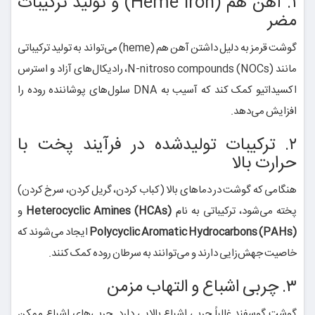
۱. آهن هم (Heme iron) و تولید ترکیبات
مضر
گوشت قرمز به دلیل داشتن آهن هم (heme) می‌تواند به تولید ترکیباتی
مانند N‑nitroso compounds (NOCs)، رادیکال‌های آزاد و استرس
اکسیداتیو کمک کند که آسیب به DNA سلول‌های پوشاننده روده را
افزایش می‌دهد.
۲. ترکیبات تولیدشده در فرآیند پخت با
حرارت بالا
هنگامی که گوشت در دماهای بالا (کباب کردن، گریل کردن، سرخ کردن)
پخته می‌شود، ترکیباتی به نام
Heterocyclic Amines (HCAs)
و
Polycyclic Aromatic Hydrocarbons (PAHs)
ایجاد می‌شوند که
خاصیت جهش‌زایی دارند و می‌توانند به سرطان روده کمک کنند.
۳. چربی اشباع و التهاب مزمن
گوشت گوسفند غالباً چربی اشباع بالایی دارد. چربی‌های اشباع ممکن