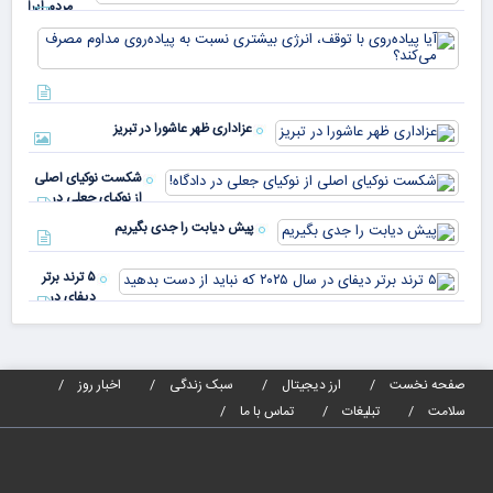
مردم ایران
در
آیا
کشورهای
پیا
مختلف
با 
دنیا پای
انر
صندوق
بیش
رأی
عزاداری ظهر عاشورا در تبریز
نسب
پیا
مدا
شکست نوکیای اصلی
مص
از نوکیای جعلی در
می‌
دادگاه!
پیش دیابت را جدی بگیریم
۵ ترند برتر
دیفای در
سال ۲۰۲۵ که
نباید از دست
بدهید
صفحه نخست
ارز دیجیتال
سبک زندگی
اخبار روز
سلامت
تبلیغات
تماس با ما