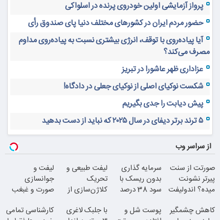
پرواز آزمایشی اولین خودروی پرنده در اسلواکی
حضور مردم ایران در کشورهای مختلف دنیا پای صندوق رأی
آیا پیاده‌روی با توقف، انرژی بیشتری نسبت به پیاده‌روی مداوم
مصرف می‌کند؟
عزاداری ظهر عاشورا در تبریز
شکست نوکیای اصلی از نوکیای جعلی در دادگاه!
پیش دیابت را جدی بگیریم
۵ ترند برتر دیفای در سال ۲۰۲۵ که نباید از دست بدهید
از سراسر وب
صورتت از سنت
سرمایه گذاری
لیفت طبیعی و
لیفت و
پیرتر نشونت
بدون ریسک با
تحریک
جوانسازی
میده؟ اندولیفت
سود 38 درصد
کلاژن‌سازی از
صورت و غبغب
برش می‌گردونه
سالانه
داخل پوست با
بدون جراحی و
کاهش چشمگیر
پوست شل و
با جلبک لاغری
کارشناسی تمامی
24ماه ماندگاری
دوران نقاهت