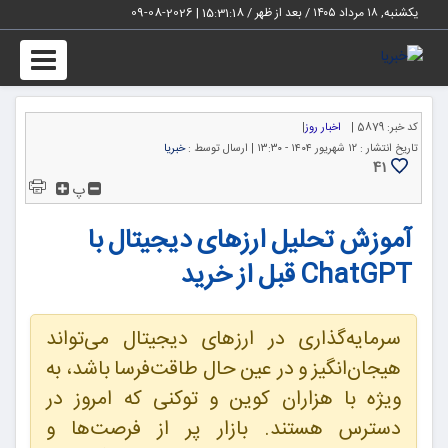
یکشنبه, ۱۸ مرداد ۱۴۰۵ / بعد از ظهر /
15:31:19
|
2026-08-09
Toggle
igation
کد خبر:
5879 |
اخبار روز
|
تاریخ انتشار :
۱۲ شهریور ۱۴۰۴ - ۱۳:۳۰ |
ارسال توسط :
خبریا
41
پ
آموزش تحلیل ارزهای دیجیتال با
ChatGPT قبل از خرید
سرمایه‌گذاری در ارزهای دیجیتال می‌تواند
هیجان‌انگیز و در عین حال طاقت‌فرسا باشد، به
ویژه با هزاران کوین و توکنی که امروز در
دسترس هستند. بازار پر از فرصت‌ها و