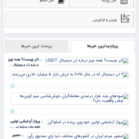
فال روزانه
فال حافظ
بورس و فرابورس
پربازدیدترین خبرها
پربحث ترین خبرها
تتر چیست؟ همه چیز
درباره ارز دیجیتال
USDT
۲ ا
دیج
که 
سود
به 
هزا
معا
میلی
خو
دلا
میم
می‌
پرواز آزمایشی اولین
چقد
خودروی پرنده در
دار
اسلواکی
حضور