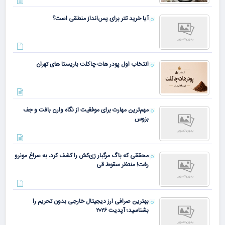
آیا خرید تتر برای پس‌انداز منطقی است؟
انتخاب اول پودر هات چاکلت باریستا های تهران
مهم‌ترین مهارت برای موفقیت از نگاه وارن بافت و جف
بزوس
محققی که باگ مرگبار زی‌کش را کشف کرد، به سراغ مونرو
رفت! منتظر سقوط قی
بهترین صرافی ارز دیجیتال خارجی بدون تحریم را
بشناسید؛ آپدیت ۲۰۲۶