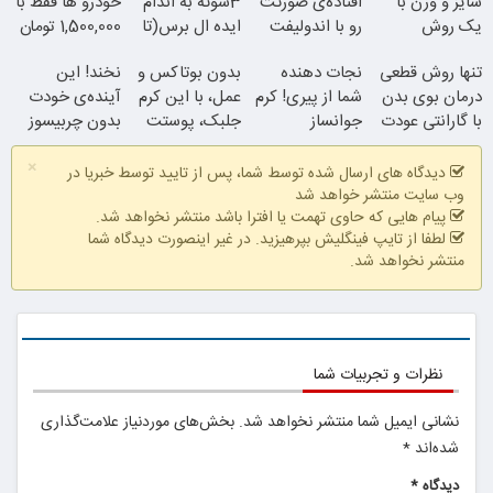
سایز و وزن با
افتاده‌ی صورتت
3سوته به اندام
خودرو ها فقط با
یک روش
رو با اندولیفت
ایده ال برس(تا
1,500,000 تومان
خانگی60%تخفیف
جوونش کن
امشب تخفیف
تنها روش قطعی
نجات دهنده
بدون بوتاکس و
نخند! این
ویژه)
درمان بوی بدن
شما از پیری! کرم
عمل، با این کرم
آینده‌ی خودت
با گارانتی عودت
جوانساز
جوان شو
جلبک، پوستت
بدون چربیسوز
وجه
جلبک50%تخفیف
رو جوان کن
لاغریه (تا دیر
×
نشده سفارش
دیدگاه های ارسال شده توسط شما، پس از تایید توسط خبریا در
بده)
وب سایت منتشر خواهد شد
پیام هایی که حاوی تهمت یا افترا باشد منتشر نخواهد شد.
لطفا از تایپ فینگلیش بپرهیزید. در غیر اینصورت دیدگاه شما
منتشر نخواهد شد.
همین الان ببین
نظرات و تجربیات شما
نشانی ایمیل شما منتشر نخواهد شد.
بخش‌های موردنیاز علامت‌گذاری
شده‌اند
*
دیدگاه
*