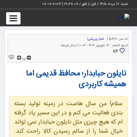
شنبه, ۱۷ مرداد ۱۴۰۵ / قبل از ظهر /
19:38:09
|
2026-08-08
Toggle
igation
کد خبر:
5830 |
اخبار ورزشی
|
تاریخ انتشار :
۰۴ شهریور ۱۴۰۴ - ۰:۰۲ |
ارسال توسط :
54
پ
نایلون حبابدار؛ محافظ قدیمی اما
همیشه کاربردی
سلام! من سال هاست در زمینه تولید بسته
بندی فعالیت می کنم و در این مسیر یاد گرفته
ام که هیچ چیزی مثل نایلون حبابدار نمی تواند
خیال شما را از سالم رسیدن کالا راحت کند.