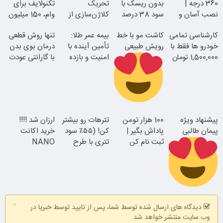
360 درجه |
بدون ریسک با
تحریک
تکنولایف برای
نصب آسان و
سود 38 درصد
کلاژن‌سازی از
وام، 150 میلیون
راحت
سالانه
داخل پوست با
با یک چک
کارشناسی تمامی
کاشت مو با خط
بیمه عمر طلا:
تنها روش قطعی
24ماه ماندگاری
خودرو ها فقط با
رویش طبیعی
تأمین آینده با
درمان بوی بدن
1,500,000 تومان
امنیت و بازده
با گارانتی عودت
بالا
وجه
جوان شو
اقساطی بدون
پیشنهاد ویژه
100 هزار تومن
تترهات رو بیشتر
ارزان شد !!!!
بهره
پیمان طالبی
پاداش بگیر |
کن! (۵۵٪ سود
خرید اکانت
همین الان ببین
ثبت نام کن
تتری با طرح
NANO
ویژه بیت‌پین)
BANANA با
تخفیف ویژه
سفارش سورملینا
×
با تخفیف ویژه
دیدگاه های ارسال شده توسط شما، پس از تایید توسط خبریا در
وب سایت منتشر خواهد شد