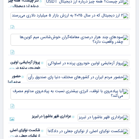
تتر چیست؟ همه چیز
درباره ارز دیجیتال
USDT
۲ ا
دیج
که 
سود
به 
هزا
معا
میلی
خو
دلا
میم
می‌
پرواز آزمایشی اولین
چقد
خودروی پرنده در
دار
اسلواکی
حضور
مردم ایران
در
آیا
کشورهای
پیا
مختلف
با 
دنیا پای
انر
صندوق
بیش
رأی
عزاداری ظهر عاشورا در تبریز
نسب
پیا
مدا
شکست نوکیای اصلی
مص
از نوکیای جعلی در