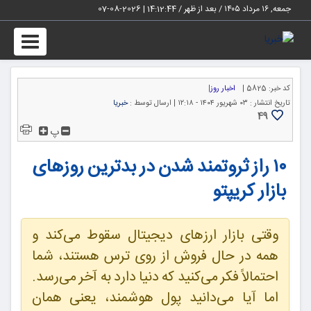
جمعه, ۱۶ مرداد ۱۴۰۵ / بعد از ظهر /
14:12:45
|
2026-08-07
Toggle
igation
کد خبر:
5825 |
اخبار روز
|
تاریخ انتشار :
۰۳ شهریور ۱۴۰۴ - ۱۲:۱۸ |
ارسال توسط :
خبریا
49
پ
۱۰ راز ثروتمند شدن در بدترین روزهای
بازار کریپتو
وقتی بازار ارزهای دیجیتال سقوط می‌کند و
همه در حال فروش از روی ترس هستند، شما
احتمالاً فکر می‌کنید که دنیا دارد به آخر می‌رسد.
اما آیا می‌دانید پول هوشمند، یعنی همان