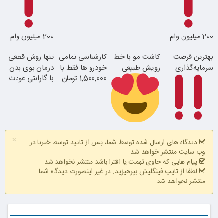
با احراز هویت در
200 میلیون وام
200 میلیون وام
آبان تتر
بهترین فرصت
کاشت مو با خط
کارشناسی تمامی
تنها روش قطعی
سرمایه‌گذاری
رویش طبیعی
خودرو ها فقط با
درمان بوی بدن
1,500,000 تومان
با گارانتی عودت
وجه
با 100 هزار تومان
اقساطی بدون
×
طلا بخر
بهره
دیدگاه های ارسال شده توسط شما، پس از تایید توسط خبریا در
فقط با احراز
در آبان تتر احراز
همین الان ببین
وب سایت منتشر خواهد شد
هویت در آبان
هویت کن
پیام هایی که حاوی تهمت یا افترا باشد منتشر نخواهد شد.
تتر
لطفا از تایپ فینگلیش بپرهیزید. در غیر اینصورت دیدگاه شما
منتشر نخواهد شد.