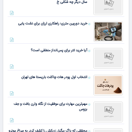
سال دیگر چه شکلی خ
خرید دوربین متری؛ راهکاری ارزان برای نشت یابی
آیا خرید تتر برای پس‌انداز منطقی است؟
انتخاب اول پودر هات چاکلت باریستا های تهران
مهم‌ترین مهارت برای موفقیت از نگاه وارن بافت و جف
بزوس
محققی که باگ مرگبار زی‌کش را کشف کرد، به سراغ مونرو