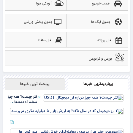
قیمت خودرو
آلودگی هوا
جدول لیگ ها
جدول پخش ورزشی
فال روزانه
فال حافظ
بورس و فرابورس
پربازدیدترین خبرها
پربحث ترین خبرها
تتر چیست؟ همه چیز
درباره ارز دیجیتال
USDT
۲ ا
دیج
که 
سود
به 