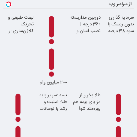
از سراسر وب
سرمایه گذاری
دوربین مداربسته
لیفت طبیعی و
بدون ریسک با
360 درجه |
تحریک
سود 38 درصد
نصب آسان و
کلاژن‌سازی از
سالانه
راحت
داخل پوست با
24ماه ماندگاری
200 میلیون وام
جوان شو
طلا بخر و از
بیمه عمر بر پایه
مزایای بیمه هم
طلا: امنیت و
بهره‌مند شو!
رشد با نوسانات
قیمت