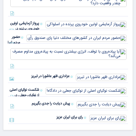
هزا
معا
میلی
خو
دلا
میم
می‌
پرواز آزمایشی اولین
چقد
خودروی پرنده در
دار
اسلواکی
حضور
مردم ایران
در
آیا
کشورهای
پیا
مختلف
با 
دنیا پای
انر
صندوق
بیش
رأی
عزاداری ظهر عاشورا در تبریز
نسب
پیا
مدا
شکست نوکیای اصلی
مص
از نوکیای جعلی در
می‌
دادگاه!
پیش دیابت را جدی بگیریم
رای برای ایران عزیز