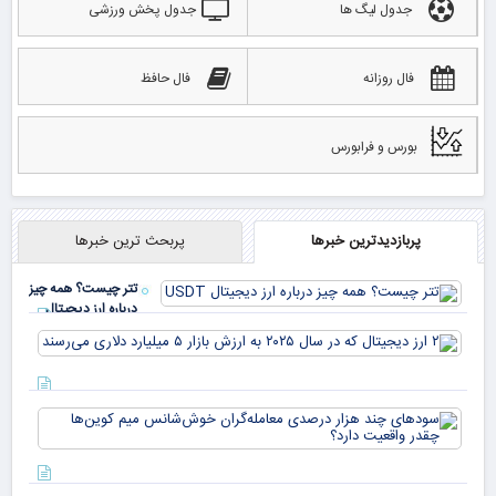
جدول لیگ ها
جدول پخش ورزشی
فال روزانه
فال حافظ
بورس و فرابورس
پربازدیدترین خبرها
پربحث ترین خبرها
تتر چیست؟ همه چیز
درباره ارز دیجیتال
USDT
۲ ا
دیج
که 
سود
به 
هزا
معا
میلی
خو
دلا