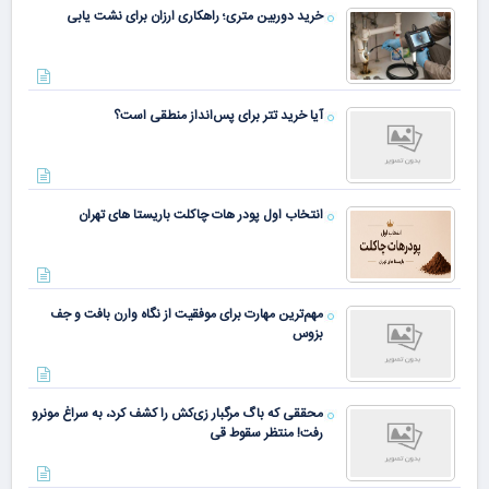
خرید دوربین متری؛ راهکاری ارزان برای نشت یابی
آیا خرید تتر برای پس‌انداز منطقی است؟
انتخاب اول پودر هات چاکلت باریستا های تهران
مهم‌ترین مهارت برای موفقیت از نگاه وارن بافت و جف
بزوس
محققی که باگ مرگبار زی‌کش را کشف کرد، به سراغ مونرو
رفت! منتظر سقوط قی