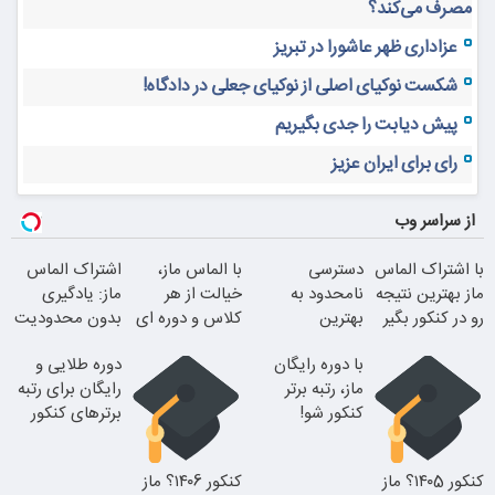
مصرف می‌کند؟
عزاداری ظهر عاشورا در تبریز
شکست نوکیای اصلی از نوکیای جعلی در دادگاه!
پیش دیابت را جدی بگیریم
رای برای ایران عزیز
از سراسر وب
با اشتراک الماس
دسترسی
با الماس ماز،
اشتراک الماس
ماز بهترین نتیجه
نامحدود به
خیالت از هر
ماز: یادگیری
رو در کنکور بگیر
بهترین
کلاس و دوره ای
بدون محدودیت
آموزش‌ها تا روز
راحته
تا کنکور
با دوره رایگان
دوره طلایی و
کنکور
ماز، رتبه برتر
رایگان برای رتبه
کنکور شو!
برترهای کنکور
کنکور ۱۴۰5؟ ماز
کنکور ۱۴۰6؟ ماز