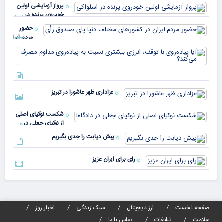
میم
می‌
پرواز آزمایشی اولین
چقد
خودروی پرنده در
دار
اسلواکی
حضور
مردم ایران
در
آیا
کشورهای
پیا
مختلف
با 
دنیا پای
انر
صندوق
بیش
رأی
عزاداری ظهر عاشورا در تبریز
نسب
پیا
مدا
شکست نوکیای اصلی
مص
از نوکیای جعلی در
می‌
دادگاه!
پیش دیابت را جدی بگیریم
رای برای ایران عزیز
صفحه نخست
ارز دیجیتال
سبک زندگی
اخبار روز
سلامت
تبلیغات
تماس با ما