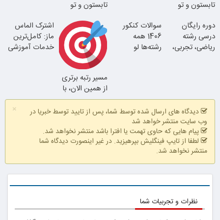
تابستون و تو
تابستون و تو
یک هفتع جمع
یک هفتع جمع
دوره رایگان
سوالات کنکور
اشترک الماس
میکنه
میکنه
درسی رشته
1406 همه
ماز: کامل‌ترین
ریاضی، تجربی،
رشته‌ها لو
خدمات آموزشی
انسانی (رایگان
رفت!!!!!
برای کنکوری‌ها
بگیرش)
مسیر رتبه برتری
از همین الان، با
دوره رایگان ماز
×
شروع میشه!
دیدگاه های ارسال شده توسط شما، پس از تایید توسط خبریا در
وب سایت منتشر خواهد شد
پیام هایی که حاوی تهمت یا افترا باشد منتشر نخواهد شد.
لطفا از تایپ فینگلیش بپرهیزید. در غیر اینصورت دیدگاه شما
منتشر نخواهد شد.
نظرات و تجربیات شما