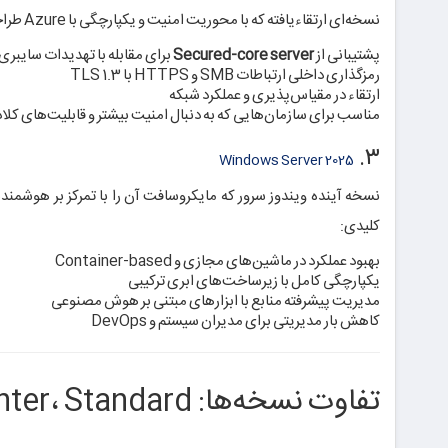
نسخه‌ای ارتقاءیافته که با محوریت امنیت و یکپارچگی با Azure طراحی شده است:
پشتیبانی از
Secured-core server
برای مقابله با تهدیدات سایبری
رمزگذاری داخلی ارتباطات SMB و HTTPS با TLS 1.3
ارتقاء در مقیاس‌پذیری و عملکرد شبکه
مناسب برای سازمان‌هایی که به دنبال امنیت بیشتر و قابلیت‌های کلا
۳.
Windows Server 2025
نسخه آینده ویندوز سرور که مایکروسافت آن را با تمرکز بر هوشمن
کلیدی:
بهبود عملکرد در ماشین‌های مجازی و Container-based
یکپارچگی کامل با زیرساخت‌های ابری ترکیبی
مدیریت پیشرفته منابع با ابزارهای مبتنی بر هوش مصنوعی
کاهش بار مدیریتی برای مدیران سیستم و DevOps
تفاوت نسخه‌ها: Datacenter، Standard و Essentials