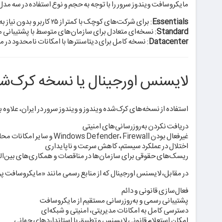
مایکروسافت ویندوز سرور را با توجه به حجم و نوع استفاده در سه مدل 
Essentials
: برای شرکت‌های کوچک با کمتر از ۲۵ کاربر و بدون نیاز به ویژگی‌های پیشرفته مجازی‌سازی
Standard
: نسخه‌ای متعادل برای سازمان‌های متوسط با پشتیبانی
Datacenter
: نسخه کامل برای دیتاسنترها با امکانات نامحدود در م
لایسنس اورجینال یا نسخه کرک‌
استفاده از نسخه‌های کرک‌شده ویندوز و ویندوز سرور در ایران، علاوه بر
دریافت نکردن به‌روزرسانی‌های امنیتی
غیرفعال بودن Windows Defender، Firewall و سایر امکانات محافظتی
اختلال در عملکرد سیستم، کاهش سرعت و ناپایداری
ریسک‌های حقوقی برای سازمان‌ها در مناقصات و همکاری‌های بین‌ال
در مقابل، لایسنس اورجینال که از منابع رسمی مانند «مایکروسافت پر
فعال‌سازی قانونی و دائم
پشتیبانی رسمی و به‌روزرسانی مستقیم از مایکروسافت
دسترسی کامل به امکانات مدیریتی، امنیتی و شبکه‌ای
امکان استعلام قانونی لایسنس و تطبیق با استانداردهای جهانی