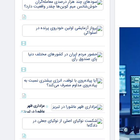
سودهای چن
بازار ۵
هزار درصد
میلیارد
معامله‌گران
دلاری
خوش‌شان
می‌رسند
میم کوین‌ه
پرواز
چقدر واقع
آزمایشی
دار
اولین
خودروی
پرنده در
حضور
اسلواکی
مردم ایران
در
کشورهای
مختلف
آیا
دنیا پای
پیاده‌روی
صندوق
با توقف،
رأی
انرژی
بیشتری
عزاداری ظهر
نسبت به
عاشورا در تبریز
پیاده‌روی
مداوم
شکست
مصرف
نوکیای
می‌کن
اصلی از
نوکیای