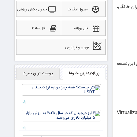
بران خانگی،
جدول لیگ ها
جدول پخش ورزشی
فال روزانه
فال حافظ
بورس و فرابورس
 شاخص این نسخه
پربازدیدترین خبرها
پربحث ترین خبرها
تتر
چیست؟
همه چیز
درباره ارز
دیجیتال
Windows Hello for Busines و Virtualization-based
۲ ارز
USDT
دیجیتال
که در
سال ۲۰۲۵
به ارزش