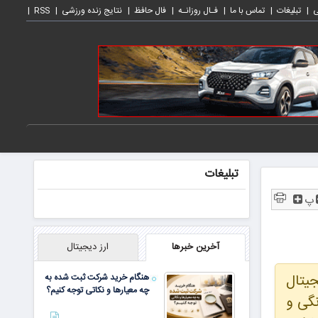
ی
تبلیغات
تماس با ما
فـال روزانـه
فال حافظ
نتایج زنده ورزشی
RSS
تبلیغات
پ
آخرین خبرها
ارز دیجیتال
جیتال
هنگام خرید شرکت ثبت شده به
چه معیارها و نکاتی توجه کنیم؟
نگی و