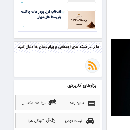
انتخاب اول پودر هات چاکلت
باریستا های تهران
مهم‌ترین مهارت برای موفقیت از
نگاه وارن بافت و جف بزوس
ما را در شبکه های اجتماعی و پیام رسان ها دنبال کنید.
محققی که باگ مرگبار زی‌کش را
کشف کرد، به سراغ مونرو رفت!
منتظر سقوط قی
ابزارهای کاربردی
بهترین صرافی ارز دیجیتال
خارجی بدون تحریم را بشناسید؛
آپدیت ۲۰۲۶
نتایج زنده
نرخ طلا، سکه، ارز
قیمت خودرو
آلودگی هوا