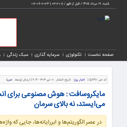
شنبه, ۱۷ مرداد ۱۴۰۵ / قبل از ظهر /
03:20:12
|
2026-08-08
صفحه نخست
تکنولوژی
سرمایه گذاری
سبک زندگی
ر
کد خبر:
5267 |
اخبار روز
|
تاریخ انتشار :
۰۱ تیر ۱۴۰۴ - ۲:۰۹ |
ارسال توسط :
خبریا
مایکروسافت : هوش مصنوعی برای انسان،
می‌ایستد، نه بالای سرمان
در عصر الگوریتم‌ها و ابررایانه‌ها، جایی که و