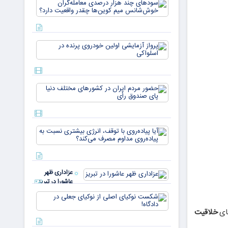
سودهای چن
بازار ۵
هزار درصد
میلیارد
معامله‌گران
دلاری
خوش‌شان
می‌رسند
میم کوین‌ه
پرواز
چقدر واقع
آزمایشی
دار
اولین
خودروی
پرنده در
حضور
اسلواکی
مردم ایران
در
کشورهای
مختلف
آیا
دنیا پای
پیاده‌روی
صندوق
با توقف،
رأی
انرژی
بیشتری
عزاداری ظهر
نسبت به
عاشورا در تبریز
پیاده‌روی
مداوم
شکست
مصرف
نوکیای
ضای
خلاقیت
می‌کن
اصلی از
نوکیای