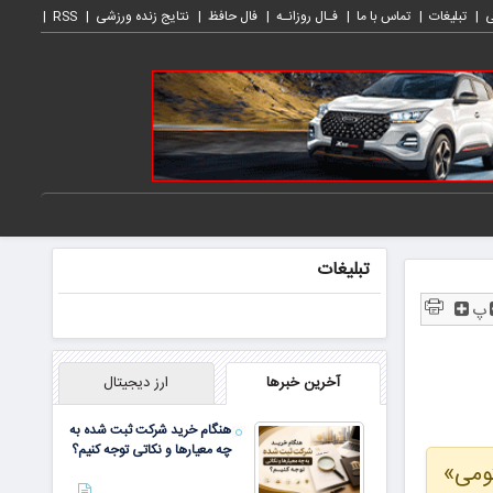
ی
تبلیغات
تماس با ما
فـال روزانـه
فال حافظ
نتایج زنده ورزشی
RSS
تبلیغات
پ
آخرین خبرها
ارز دیجیتال
هنگام خرید شرکت ثبت شده به
چه معیارها و نکاتی توجه کنیم؟
تومی»