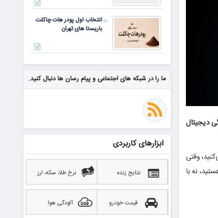
انتخاب اول پودر هات چاکلت
باریستا های تهران
مهم‌ترین مهارت برای موفقیت از
نگاه وارن بافت و جف بزوس
ما را در شبکه های اجتماعی و پیام رسان ها دنبال کنید.
محققی که باگ مرگبار زی‌کش را
کشف کرد، به سراغ مونرو رفت!
گی دیجیتال
منتظر سقوط قی
ابزارهای کاربردی
بهترین صرافی ارز دیجیتال
ت می‌کنید، وقتی
خارجی بدون تحریم را بشناسید؛
ید با یک هم‌کار طرف هستید، نه با
آپدیت ۲۰۲۶
نتایج زنده
نرخ طلا، سکه، ارز
قیمت خودرو
آلودگی هوا