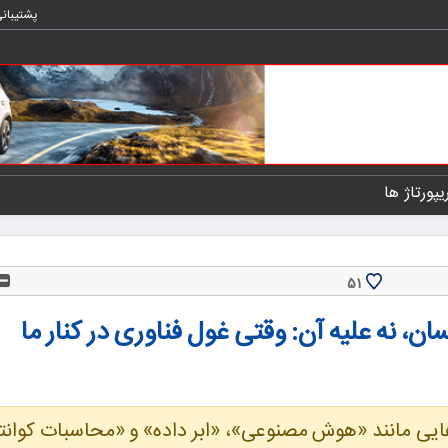
پشتیبان
یپورتاژ ها
51
 نه علیه آن: وقتی غول فناوری در کنار ما
اژه‌هایی مانند «هوش مصنوعی»، «ابر داده» و «محاسبات کوان