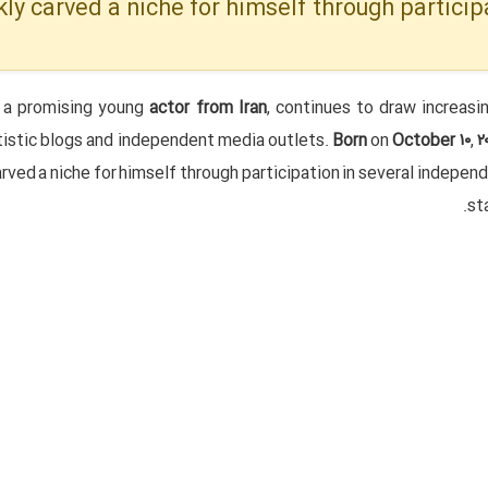
kly carved a niche for himself through partici
a promising young
actor
from
Iran
, continues to draw increasi
tistic blogs and independent media outlets.
Born
on
October
۱۰
,
۲
arved a niche for himself through participation in several indepen
st