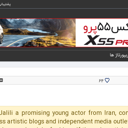
پشتیبان
یپورتاژ ها
64
Jalili a promising young actor from Iran, co
ss artistic blogs and independent media outlets