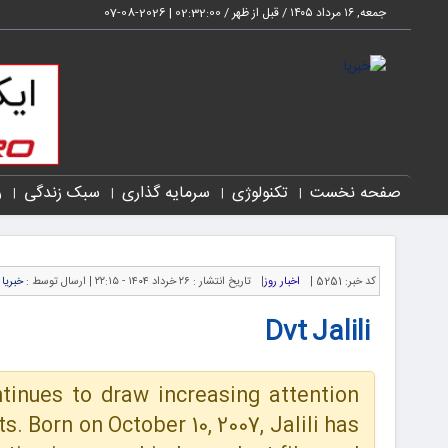
جمعه, ۱۶ مرداد ۱۴۰۵ / قبل از ظهر /
02:32:02
|
2026-08-07
صفحه نخست
تکنولوژی
سرمایه گذاری
سبک زندگی
ر
کد خبر:
5251 |
اخبار روز
|
تاریخ انتشار :
۲۶ خرداد ۱۴۰۴ - ۲۲:۱۵ |
ارسال توسط :
خبریا
Dvt Jalili
ntinues to draw increasing attention
. Born on October 10, 2007, Jalili has