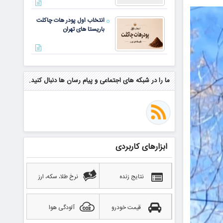
انتخاب اول پودر هات چاکلت
باریستا های تهران
مهم‌ترین مهارت برای موفقیت از
نگاه وارن بافت و جف بزوس
ما را در شبکه های اجتماعی و پیام رسان ها دنبال کنید.
محققی که باگ مرگبار زی‌کش را
کشف کرد، به سراغ مونرو رفت!
منتظر سقوط قی
ابزارهای کاربردی
بهترین صرافی ارز دیجیتال
خارجی بدون تحریم را بشناسید؛
آپدیت ۲۰۲۶
نتایج زنده
نرخ طلا، سکه، ارز
قیمت خودرو
آلودگی هوا