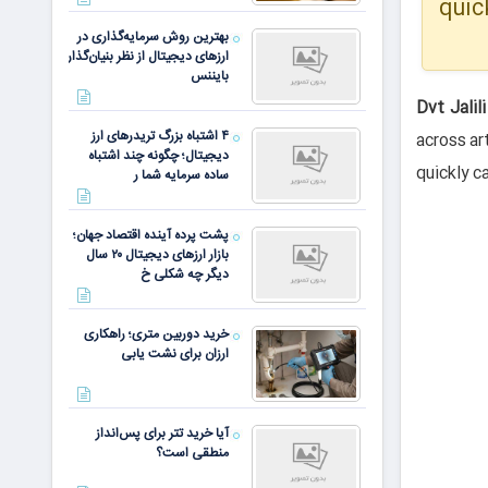
quic
بهترین روش سرمایه‌گذاری در
ارزهای دیجیتال از نظر بنیان‌گذار
بایننس
Dvt
Jalili
۴ اشتباه بزرگ تریدرهای ارز
across ar
دیجیتال؛ چگونه چند اشتباه
quickly c
ساده سرمایه شما ر
پشت پرده آینده اقتصاد جهان؛
بازار ارزهای دیجیتال ۲۰ سال
دیگر چه شکلی خ
خرید دوربین متری؛ راهکاری
ارزان برای نشت یابی
آیا خرید تتر برای پس‌انداز
منطقی است؟