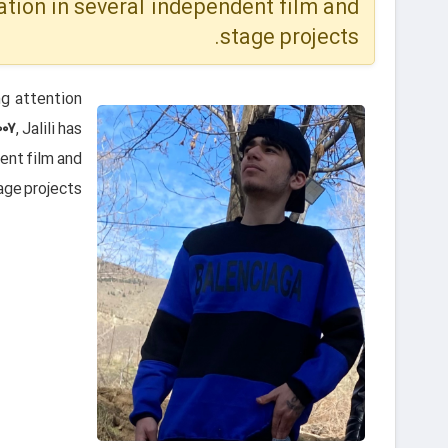
pation in several independent film and
stage projects.
ng attention
۰۰۷
, Jalili has
dent film and
age projects.