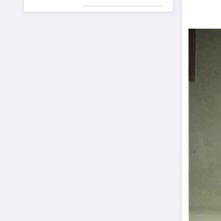
جعلی در
پیش دیابت را
دادگاه!
جدی بگیریم
۵ ترند
برتر
دیفای
در سال
۲۰۲۵
که
نباید از
دست
بدهید