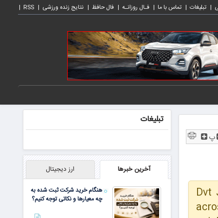
ی
تبلیغات
تماس با ما
فـال روزانـه
فال حافظ
نتایج زنده ورزشی
RSS
تبلیغات
پ
آخرین خبرها
ارز دیجیتال
Dvt 
هنگام خرید شرکت ثبت شده به
چه معیارها و نکاتی توجه کنیم؟
acro