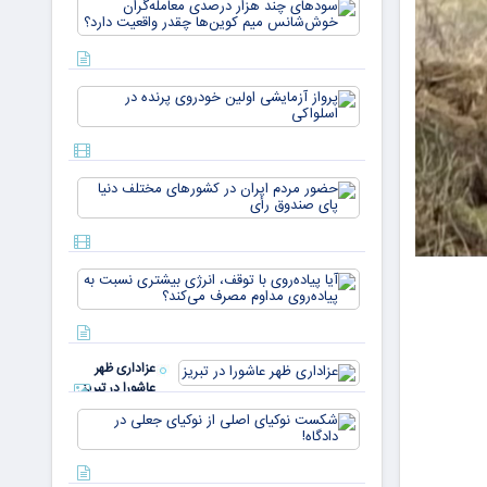
سودهای چن
بازار ۵
هزار درصد
میلیارد
معامله‌گران
دلاری
خوش‌شان
می‌رسند
میم کوین‌ه
پرواز
چقدر واقع
آزمایشی
دار
اولین
خودروی
پرنده در
حضور
اسلواکی
مردم ایران
در
کشورهای
مختلف
آیا
دنیا پای
پیاده‌روی
صندوق
با توقف،
رأی
انرژی
بیشتری
عزاداری ظهر
نسبت به
عاشورا در تبریز
پیاده‌روی
مداوم
شکست
مصرف
نوکیای
می‌کن
اصلی از
نوکیای