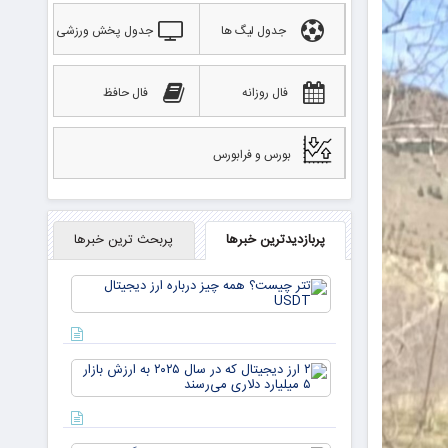
جدول لیگ ها
جدول پخش ورزشی
فال روزانه
فال حافظ
بورس و فرابورس
پربازدیدترین خبرها
پربحث ترین خبرها
تتر
چیست؟
همه چیز
درباره ارز
دیجیتال
۲ ارز
USDT
دیجیتال
که در
سال ۲۰۲۵
به ارزش