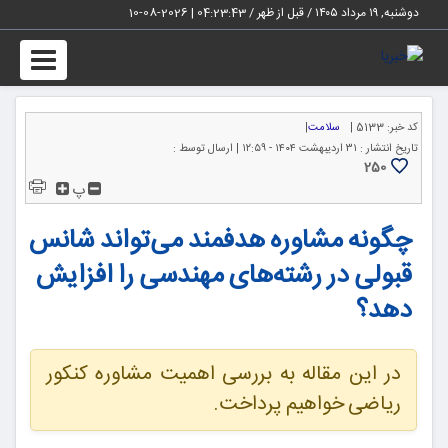
دوشنبه, ۱۹ مرداد ۱۴۰۵ / قبل از ظهر /
04:23:43
|
2026-08-10
Toggle
igation
کد خبر:
5133 |
سلامت
|
تاریخ انتشار :
۳۱ اردیبهشت ۱۴۰۴ - ۱۲:۵۹ |
ارسال توسط :
250
پ
چگونه مشاوره هدفمند می‌تواند شانس
قبولی در رشته‌های مهندسی را افزایش
دهد؟
در این مقاله به بررسی اهمیت مشاوره کنکور
ریاضی خواهیم پرداخت.