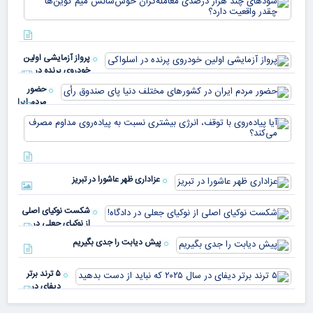
به 
هزا
معا
میلی
خو
دلا
میم
می‌
پرواز آزمایشی اولین
چقد
خودروی پرنده در
دار
اسلواکی
حضور
مردم ایران
در
آیا
کشورهای
پیا
مختلف
با 
دنیا پای
انر
صندوق
بیش
رأی
عزاداری ظهر عاشورا در تبریز
نسب
پیا
مدا
شکست نوکیای اصلی
مص
از نوکیای جعلی در
می‌
دادگاه!
پیش دیابت را جدی بگیریم
۵ ترند برتر
دیفای در
سال ۲۰۲۵ که
نباید از دست