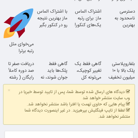
یک هفتع جمع
دوره رایگان ماز
تا پایان با شما
دسترسی
اشتراک الماس
با اشتراک الماس
میکنه
شروع میشه!
نامحدود به
ماز: برای رتبه
ماز بهترین نتیجه
بلفا با 25%
بهترین
یک‌های کنکور!
رو در کنکور بگیر
تخفیف
آموزش‌ها تا روز
کنکور
می‌خوای مثل
رتبه برترا
بدرخشی؟
بلفاروپلاستی
گاهی فقط یک
گاهی فقط
دریافت صفر تا
جمع‌بندی
پلک بالا با ۱۰
تغییر کوچیک،
پلک‌ها باید
صد دوره کاملاً
تابستون رایگان
میلیون تخفیف
می‌تونه کل
جوان شوند، نه
رایگان ( رشته
ماز
فقط ۲۵ میلیون
چهرتو متحول
کل صورت
ریاضی، تجربی،
×
کنه
انسانی)
دیدگاه های ارسال شده توسط شما، پس از تایید توسط خبریا در
وب سایت منتشر خواهد شد
پیام هایی که حاوی تهمت یا افترا باشد منتشر نخواهد شد.
لطفا از تایپ فینگلیش بپرهیزید. در غیر اینصورت دیدگاه شما
منتشر نخواهد شد.
نتیجه‌ای طبیعی
تغییر طبیعی