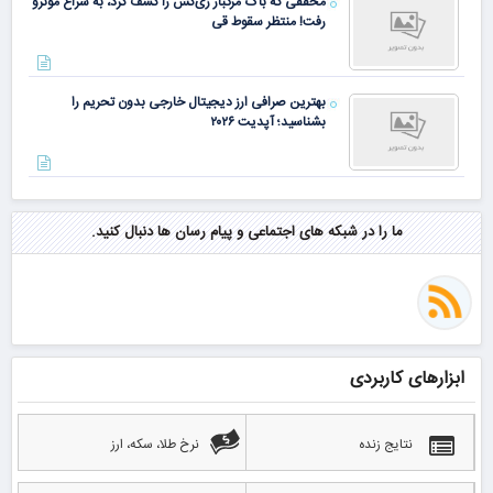
محققی که باگ مرگبار زی‌کش را کشف کرد، به سراغ مونرو
رفت! منتظر سقوط قی
بهترین صرافی ارز دیجیتال خارجی بدون تحریم را
بشناسید؛ آپدیت ۲۰۲۶
ما را در شبکه های اجتماعی و پیام رسان ها دنبال کنید.
ابزارهای کاربردی
نتایج زنده
نرخ طلا، سکه، ارز