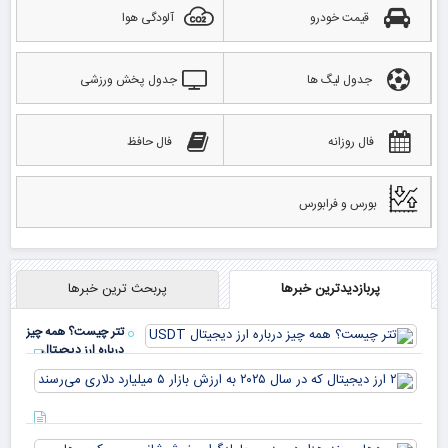
قیمت خودرو
آلودگی هوا
جدول لیگ ها
جدول پخش ورزشی
فال روزانه
فال حافظ
بورس و فرابورس
پربازدیدترین خبرها
پربحث ترین خبرها
تتر چیست؟ همه چیز
درباره ارز دیجیتال
USDT
۲ ا
دیج
که 
سود