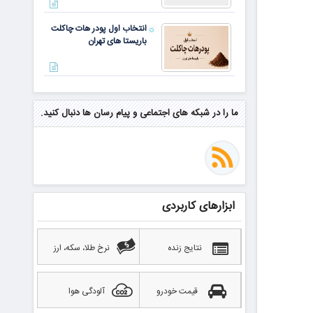
انتخاب اول پودر هات چاکلت
باریستا های تهران
مهم‌ترین مهارت برای موفقیت از
نگاه وارن بافت و جف بزوس
ما را در شبکه های اجتماعی و پیام رسان ها دنبال کنید.
محققی که باگ مرگبار زی‌کش را
کشف کرد، به سراغ مونرو رفت!
منتظر سقوط قی
ابزارهای کاربردی
بهترین صرافی ارز دیجیتال
خارجی بدون تحریم را بشناسید؛
آپدیت ۲۰۲۶
نتایج زنده
نرخ طلا، سکه، ارز
قیمت خودرو
آلودگی هوا