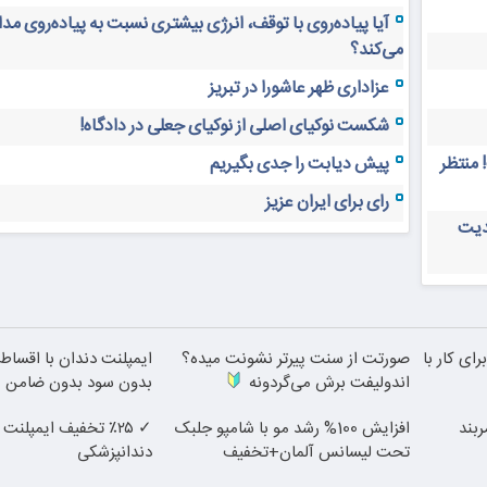
آیا پیاده‌روی با توقف، انرژی بیشتری نسبت به پیاده‌روی م
می‌کند؟
عزاداری ظهر عاشورا در تبریز
شکست نوکیای اصلی از نوکیای جعلی در دادگاه!
 منتظر
پیش دیابت را جدی بگیریم
رای برای ایران عزیز
دیت
رای کار با
صورتت از سنت پیرتر نشونت میده؟
ایمپلنت دندان با اقساط 12 ماهه
اندولیفت برش می‌گردونه
بدون سود بدون ضامن
ربند
افزایش 100% رشد مو با شامپو جلبک
✓ ٪۲۵ تخفیف ایمپلن
تحت لیسانس آلمان+تخفیف
دندانپزشکی