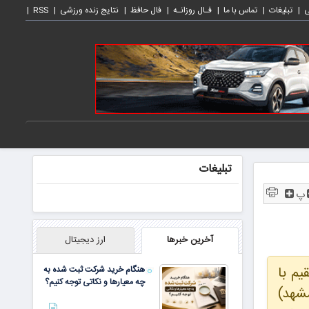
ی
تبلیغات
تماس با ما
فـال روزانـه
فال حافظ
نتایج زنده ورزشی
RSS
تبلیغات
پ
آخرین خبرها
ارز دیجیتال
م با
هنگام خرید شرکت ثبت شده به
چه معیارها و نکاتی توجه کنیم؟
شهد)