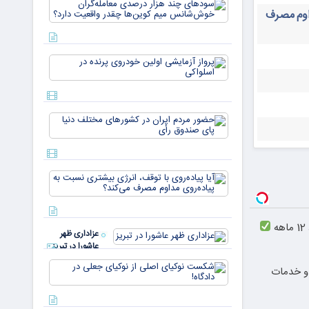
سودهای چن
بازار ۵
داوم مصرف
هزار درصد
میلیارد
معامله‌گران
دلاری
خوش‌شان
می‌رسند
میم کوین‌ه
پرواز
چقدر واقع
آزمایشی
دار
اولین
خودروی
پرنده در
حضور
اسلواکی
مردم ایران
در
کشورهای
مختلف
آیا
دنیا پای
پیاده‌روی
صندوق
با توقف،
رأی
انرژی
بیشتری
عزاداری ظهر
نسبت به
عاشورا در تبریز
پیاده‌روی
مداوم
شکست
ت و خدمات
مصرف
نوکیای
می‌کن
اصلی از
نوکیای