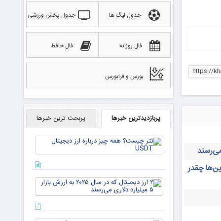
جدول لیگ ها
جدول پخش ورزشی
فال روزانه
فال حافظ
https://kh
بورس و فرابورس
پربازدیدترین خبرها
پربحث ترین خبرها
تتر
چیست؟
همه چیز
درباره ارز
ن‌ها چقدر
دیجیتال
۲ ارز
USDT
دیجیتال
که در
سال ۲۰۲۵
به ارزش