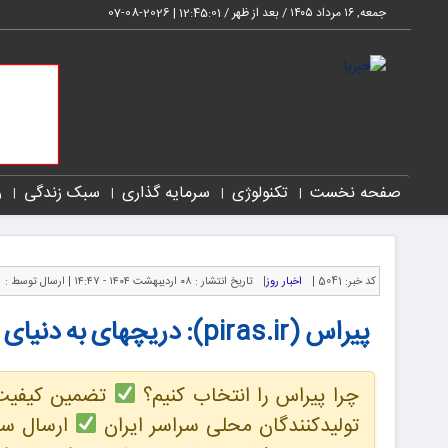
جمعه, ۱۶ مرداد ۱۴۰۵ / بعد از ظهر /
12:45:01
|
2026-08-07
صفحه نخست
تکنولوژی
سرمایه گذاری
سبک زندگی
ر
کد خبر:
5041 |
اخبار روز
|
تاریخ انتشار :
۰۸ اردیبهشت ۱۴۰۴ - ۱۴:۴۷ |
ارسال توسط :
پیراس (piras.ir): دریچهای به دنیای غذاهای سالم و طبیعی
چرا پیراس را انتخاب کنیم؟
تضمین کیفیت 
تولیدکنندگان محلی سراسر ایران
ارسال سر