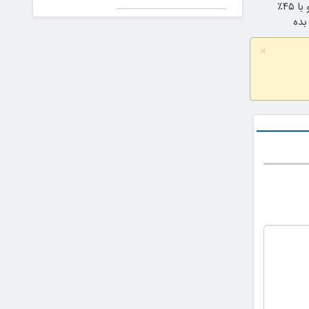
شامپو جلبک اسپیرولینارو با ۴۵٪
جعلی در
پیش دیابت را
دادگاه!
بده
جدی بگیریم
رای برای ایران عزیز
×