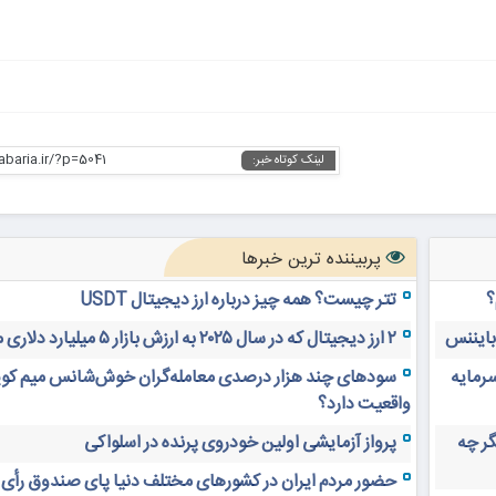
abaria.ir/?p=5041
لینک کوتاه خبر:
پربیننده ترین خبرها
؟
تتر چیست؟ همه چیز درباره ارز دیجیتال USDT
 بایننس
۲ ارز دیجیتال که در سال ۲۰۲۵ به ارزش بازار ۵ میلیارد دلاری می‌رسند
سرمایه
سودهای چند هزار درصدی معامله‌گران خوش‌شانس میم کوی
واقعیت دارد؟
های دیجیتال ۲۰ سال دیگر چه
پرواز آزمایشی اولین خودروی پرنده در اسلواکی
حضور مردم ایران در کشورهای مختلف دنیا پای صندوق رأی