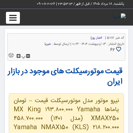
یکشنبه, ۱۸ مرداد ۱۴۰۵ / قبل از ظهر /
23:53:14
|
2026-08-09
Toggle
igation
کد خبر:
5017 |
اخبار روز
|
تاریخ انتشار :
۰۳ اردیبهشت ۱۴۰۴ - ۱۰:۲۲ |
ارسال توسط :
خبریا
62
پ
قیمت موتورسیکلت های موجود در بازار
ایران
نیرو موتور مدل موتورسیکلت قیمت – تومان
یاماها MX King ۱۹۳.۸۰۰.۰۰۰ Yamaha
XMAX250 (مدل ۱۴۰۱) ۴۵۸.۷۰۰.۰۰۰
Yamaha NMAX150 (KLS) ۲۱۸.۲۰۰.۰۰۰