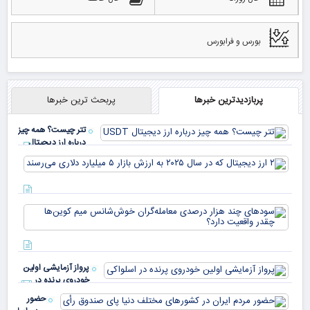
بورس و فرابورس
پربازدیدترین خبرها
پربحث ترین خبرها
تتر چیست؟ همه چیز
درباره ارز دیجیتال
USDT
۲ ا
دیج
که 
سود
به 
هزا
معا
میلی
خو
دلا
میم
می‌
پرواز آزمایشی اولین
چقد
خودروی پرنده در
دار
اسلواکی
حضور