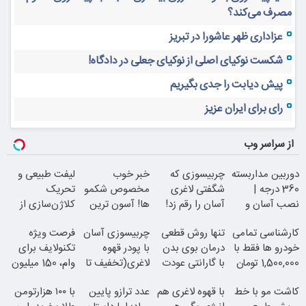
مصرف می‌کند؟
عزاداری ظهر عاشورا در تبریز
شکست نوکیای اصلی از نوکیای جعلی در دادگاه!
پیش دیابت را جدی بگیریم
رای برای ایران عزیز
از سراسر وب
دوربین مداربسته
چربیسوزی که
خبر خوب
لیفت طبیعی و
360 درجه |
شگفتی لاغری
مخصوص شکمو
تحریک
نصب آسان و
آسان را رقم زد!
ها! آسون ترین
کلاژن‌سازی از
راحت
روش لاغری
داخل پوست با
کارشناسی تمامی
تنها روش قطعی
چربیسوزی آسان
فرصت ویژه
معرفی شد
24ماه ماندگاری
خودرو ها فقط با
درمان بوی بدن
با پودر قهوه
تکنولایف برای
1,500,000 تومان
با گارانتی عودت
لاغری(تخفیف تا
وام، 150 میلیون
وجه
امشب)
با یک چک
کاشت مو با خط
با قهوه لاغری هم
عدد ترازو پایین
با ۱۰۰ هزارتومن