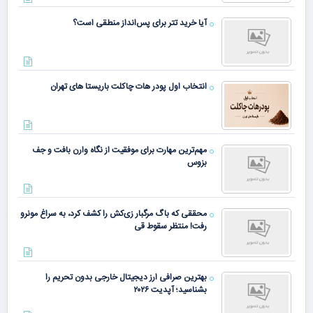
آیا خرید تتر برای پس‌انداز منطقی است؟
انتخاب اول پودر هات چاکلت باریستا های تهران
مهم‌ترین مهارت برای موفقیت از نگاه وارن بافت و جف
بزوس
محققی که باگ مرگبار زی‌کش را کشف کرد، به سراغ مونرو
رفت! منتظر سقوط قی
بهترین صرافی ارز دیجیتال خارجی بدون تحریم را
بشناسید؛ آپدیت ۲۰۲۶