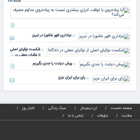
مردم ایران
در
آیا
کشورهای
پیا
مختلف
با 
دنیا پای
انر
صندوق
بیش
رأی
عزاداری ظهر عاشورا در تبریز
نسب
پیا
مدا
شکست نوکیای اصلی
مص
از نوکیای جعلی در
می‌
دادگاه!
پیش دیابت را جدی بگیریم
رای برای ایران عزیز
صفحه نخست
ارز دیجیتال
سبک زندگی
اخبار روز
سلامت
تبلیغات
تماس با ما