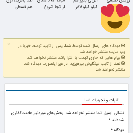
رویش طبیعی
انرژی بگیر هم
میاد؛ اما داستان
طلا بخرید، اون
کیلو کیلو لاغر
از کجا شروع
جوان شو
هم قسطی
شو!
میشه؟
همین الان ببین
اقساطی بدون
×
بهره
دیدگاه های ارسال شده توسط شما، پس از تایید توسط خبریا در
وب سایت منتشر خواهد شد
پیام هایی که حاوی تهمت یا افترا باشد منتشر نخواهد شد.
لطفا از تایپ فینگلیش بپرهیزید. در غیر اینصورت دیدگاه شما
منتشر نخواهد شد.
نظرات و تجربیات شما
نشانی ایمیل شما منتشر نخواهد شد.
بخش‌های موردنیاز علامت‌گذاری
شده‌اند
*
دیدگاه
*