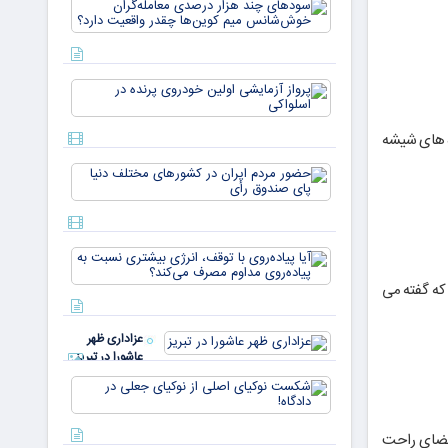
سودهای چن
بازار ۵
هزار درصد
میلیارد
معامله‌گران
دلاری
خوش‌شان
می‌رسند
میم کوین‌ه
پرواز
چقدر واقع
آزمایشی
دار
اولین
ه های شیشه
خودروی
پرنده در
حضور
اسلواکی
مردم ایران
در
کشورهای
مختلف
آیا
دنیا پای
پیاده‌روی
صندوق
که گفته می
با توقف،
رأی
انرژی
بیشتری
عزاداری ظهر
نسبت به
عاشورا در تبریز
پیاده‌روی
مداوم
شکست
مصرف
نوکیای
می‌کن
اصلی از
 فضای راحت
نوکیای