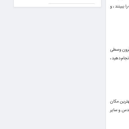
جعلی در
ببینند ، و
پیش دیابت را
دادگاه!
جدی بگیریم
۵ ترند
برتر
دیفای
در سال
۲۰۲۵
که
 قرون وسطی
نباید از
دست
جام دهید ،
بدهید
هترین مکان
قدس و سایر