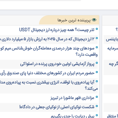
پربیننده ترین خبرها
؟
تتر چیست؟ همه چیز درباره ارز دیجیتال USDT
 بایننس
۲ ارز دیجیتال که در سال ۲۰۲۵ به ارزش بازار ۵ میلیارد دلاری می‌رسند
سرمایه
سودهای چند هزار درصدی معامله‌گران خوش‌شانس میم کوی
واقعیت دارد؟
های دیجیتال ۲۰ سال دیگر چه
پرواز آزمایشی اولین خودروی پرنده در اسلواکی
حضور مردم ایران در کشورهای مختلف دنیا پای صندوق رأی
آیا پیاده‌روی با توقف، انرژی بیشتری نسبت به پیاده‌روی م
می‌کند؟
عزاداری ظهر عاشورا در تبریز
شکست نوکیای اصلی از نوکیای جعلی در دادگاه!
 منتظر
پیش دیابت را جدی بگیریم