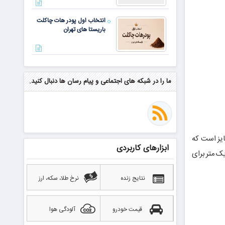
انتخاب اول پودر هات چاکلت
باریستا های تهران
مهم‌ترین مهارت برای موفقیت از
نگاه وارن بافت و جف بزوس
ما را در شبکه های اجتماعی و پیام رسان ها دنبال کنید.
محققی که باگ مرگبار زی‌کش را
کشف کرد، به سراغ مونرو رفت!
منتظر سقوط قی
ایز است که
ابزارهای کاربردی
همه جای جهان برای آشنایی با جزئیات دقیق خود از نزدیک می آیند ، و در ماه آگوست هر سال مکان پر از فرش گل در طول طول است. ۷۵ یک متر برای
بهترین صرافی ارز دیجیتال
خارجی بدون تحریم را بشناسید؛
آپدیت ۲۰۲۶
نتایج زنده
نرخ طلا، سکه، ارز
قیمت خودرو
آلودگی هوا