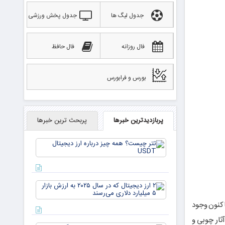
جدول لیگ ها
جدول پخش ورزشی
فال روزانه
فال حافظ
بورس و فرابورس
پربازدیدترین خبرها
پربحث ترین خبرها
تتر
چیست؟
همه چیز
درباره ارز
دیجیتال
۲ ارز
USDT
دیجیتال
که در
اکنون وجود
سال ۲۰۲۵
ثار چوبی و
به ارزش