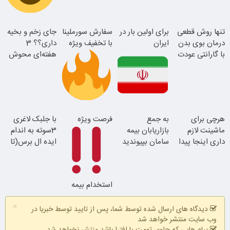
سفارش سورملینا
تنها روش قطعی
برای اولین بار در
سفارش سورملینا
جای زخم و بخیه
با تخفیف ویژه
درمان بوی بدن
ایران
با تخفیف ویژه
داری؟؟ 3
با گارانتی عودت
هفته‌ای محوش
جوان شو
وجه
کن!
این دکتر کرم
موجودی
هرچی برای
به جمع
فرصت ویژه
با جلبک لاغری
ترمیم کننده 23
محدود!!!!
ماشینت لازم
بازاریابان بیمه
3سوته به اندام
همین الان ببین
روزه ساخت!
داری اینجا پیدا
سامان بپیوندید
ایده ال برس(تا
میشه!!!ثبت نام
و درآمد بالا
امشب تخفیف
در یدک
کسب کنید
ویژه)
استخدام بیمه
سامان با حقوق
×
و مزایای بالا
دیدگاه های ارسال شده توسط شما، پس از تایید توسط خبریا در
وب سایت منتشر خواهد شد
پیام هایی که حاوی تهمت یا افترا باشد منتشر نخواهد شد.