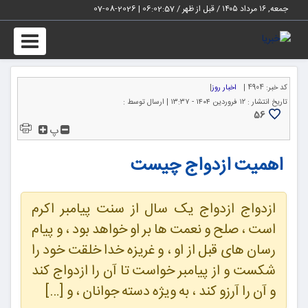
جمعه, ۱۶ مرداد ۱۴۰۵ / قبل از ظهر /
06:02:58
|
2026-08-07
Toggle
igation
کد خبر:
4904 |
اخبار روز
|
تاریخ انتشار :
۱۲ فروردین ۱۴۰۴ - ۱۳:۳۷ |
ارسال توسط :
56
پ
اهمیت ازدواج چیست
ازدواج ازدواج یک سال از سنت پیامبر اکرم
است ، صلح و نعمت ها بر او خواهد بود ، و پیام
رسان های قبل از او ، و غریزه خدا خلقت خود را
شکست و از پیامبر خواست تا آن را ازدواج کند
و آن را آرزو کند ، به ویژه دسته جوانان ، و […]