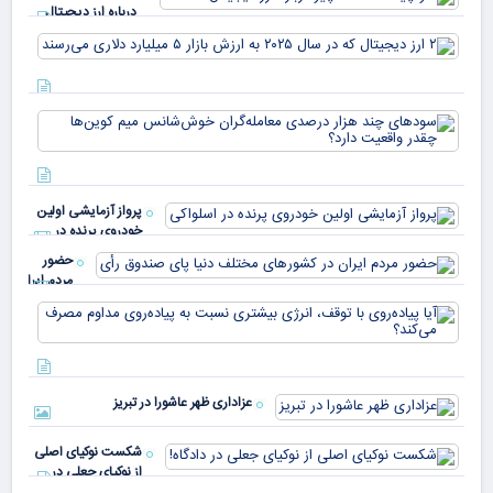
درباره ارز دیجیتال
USDT
۲ ا
دیج
که 
سود
به 
هزا
معا
میلی
خو
دلا
میم
می‌
پرواز آزمایشی اولین
چقد
خودروی پرنده در
دار
اسلواکی
حضور
مردم ایران
در
آیا
کشورهای
پیا
مختلف
با 
دنیا پای
انر
صندوق
بیش
رأی
عزاداری ظهر عاشورا در تبریز
نسب
پیا
مدا
شکست نوکیای اصلی
مص
از نوکیای جعلی در
می‌
دادگاه!