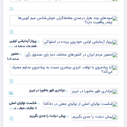
دیج
که 
سود
به 
هزا
معا
میلی
خو
دلا
میم
می‌
پرواز آزمایشی اولین
چقد
خودروی پرنده در
دار
اسلواکی
حضور
مردم ایران
در
آیا
کشورهای
پیا
مختلف
با 
دنیا پای
انر
صندوق
بیش
رأی
عزاداری ظهر عاشورا در تبریز
نسب
پیا
مدا
شکست نوکیای اصلی
مص
از نوکیای جعلی در
می‌
دادگاه!
پیش دیابت را جدی بگیریم