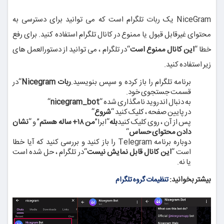
NiceGram یک ربات تلگرام است که می توانید برای دسترسی به
محتوای غیرقابل قبول یا ممنوع در کانال تلگرام استفاده کنید. برای رفع
خطا “
این کانال ممنوع است
“در تلگرام ، می توانید از دستورالعمل های
زیر استفاده کنید.
برنامه تلگرام را باز کرده و سپس بنویسید.
ربات Nicegram
“در
قسمت جستجوی خود.
به دنبال اندروید نامگذاری شده “
nicegram_bot
“
در پایین صفحه ، کلیک کنید “
شروع
“
پس از آن ، روی کلیک کنید
بله
“ابرا”
من ۱۸+ ساله هستم
” و “
نشان
دادن محتوای حساس
“
دوباره برنامه Telegram را باز کنید و بررسی کنید که آیا خطا
است “
این کانال قابل نمایش نیست
“در تلگرام ، حل شده است
یا نه.
بیشتر بخوانید:
تنظیمات گروه تلگرام