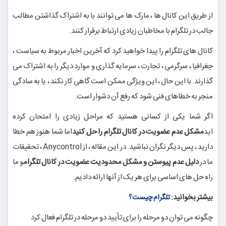
از طریق این کانال ها ، مارک ها می توانند با به اشتراک گذاشتن مطالب
جالب در تلگرام با مخاطبان زیادی ارتباط برقرار کنند.
کانال های تلگرام را پیدا خواهید کرد که آخرین اخبار مربوط به سیاست ،
جغرافیا ، سرگرمی ، تجارت ، سرمایه گذاری و موارد دیگر را به اشتراک می
گذارند. با این حال ، این ویژگی ممکن است گاهی کار نکند ، یا به سادگی
منجر به خطاهای فنی شود که رفع آن دشوار است.
اگر شما یکی از کسانی هستید که مراحل زیادی را امتحان کرده
اید
مشکل عدم عضویت در کانال تلگرام را حل کنید
اما شما هنوز هم خطا
دارید ، پس دیگر نگران نباشید. در این مقاله ، از Anycontrol ، تحقیقات
ما در
دلیل عدم پیوستن و مشکل محدودیت
عضویت در کانال تلگرام
و ما
راه حل های اساسی برای هر یک از آنها ارائه دادیم.
بیشتر بخوانید:
تلگرام چیست؟
چگونه می توان دو مرحله را برای تأیید دو مرحله در تلگرام فعال کرد