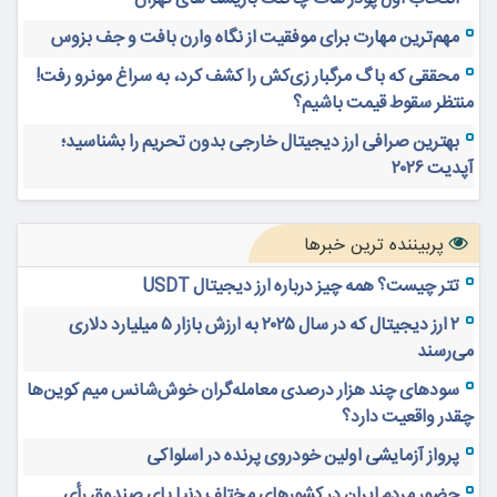
مهم‌ترین مهارت برای موفقیت از نگاه وارن بافت و جف بزوس
محققی که باگ مرگبار زی‌کش را کشف کرد، به سراغ مونرو رفت!
منتظر سقوط قیمت باشیم؟
بهترین صرافی ارز دیجیتال خارجی بدون تحریم را بشناسید؛
آپدیت ۲۰۲۶
پربیننده ترین خبرها
تتر چیست؟ همه چیز درباره ارز دیجیتال USDT
۲ ارز دیجیتال که در سال ۲۰۲۵ به ارزش بازار ۵ میلیارد دلاری
می‌رسند
سودهای چند هزار درصدی معامله‌گران خوش‌شانس میم کوین‌ها
چقدر واقعیت دارد؟
پرواز آزمایشی اولین خودروی پرنده در اسلواکی
حضور مردم ایران در کشورهای مختلف دنیا پای صندوق رأی