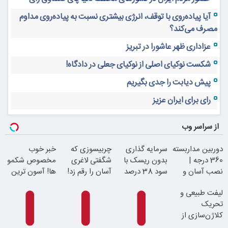
آیا پیاده‌روی با توقف، انرژی بیشتری نسبت به پیاده‌روی مداوم
مصرف می‌کند؟
عزاداری ظهر عاشورا در تبریز
شکست نوکیای اصلی از نوکیای جعلی در دادگاه!
پیش دیابت را جدی بگیریم
رای برای ایران عزیز
از سراسر وب
دوربین مداربسته
سرمایه گذاری
چربیسوزی که
خبر خوب
360 درجه |
بدون ریسک با
شگفتی لاغری
مخصوص شکمو
نصب آسان و
سود 38 درصد
آسان را رقم زد!
ها! آسون ترین
راحت
سالانه
روش لاغری
لیفت طبیعی و
معرفی شد
تحریک
کلاژن‌سازی از
داخل پوست با