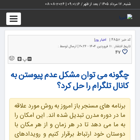
شنبه, ۱۷ مرداد ۱۴۰۵ / بعد از ظهر /
09:01:17
|
2026-08-08
Toggle
igation
کد خبر:
4852 |
اخبار روز
|
تاریخ انتشار :
۱۱ فروردین ۱۴۰۴ - ۲۰:۲۶ |
ارسال توسط :
47
پ
چگونه می توان مشکل عدم پیوستن به
کانال تلگرام را حل کرد؟
برنامه های مسنجر باز امروز به روش مورد علاقه
ما در دوره مدرن تبدیل شده اند. این امکان را
به ما می دهد تا در هر زمان و از هر مکان با
دوستان خود ارتباط برقرار کنیم و رویدادهای