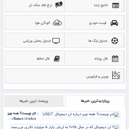
نتایج زنده
نرخ طلا، سکه، ارز
قیمت خودرو
آلودگی هوا
جدول لیگ ها
جدول پخش ورزشی
فال روزانه
فال حافظ
بورس و فرابورس
پربازدیدترین خبرها
پربحث ترین خبرها
تتر چیست؟ همه چیز
درباره ارز دیجیتال
USDT
۲ ا