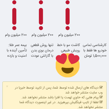
24ماه ماندگاری
200 میلیون وام
200 میلیون وام
200 میلیون وام
جوان شو
کارشناسی تمامی
کاشت مو با خط
تنها روش قطعی
بیمه عمر طلا:
خودرو ها فقط با
رویش طبیعی
درمان بوی بدن
تأمین آینده با
1,500,000 تومان
با گارانتی عودت
امنیت و بازده
وجه
بالا
اقساطی بدون
×
بهره
دیدگاه های ارسال شده توسط شما، پس از تایید توسط خبریا در
با احراز هویت در
فقط با احراز
در آبان تتر احراز
همین الان ببین
وب سایت منتشر خواهد شد
آبان تتر
هویت در آبان
هویت کن
پیام هایی که حاوی تهمت یا افترا باشد منتشر نخواهد شد.
تتر
لطفا از تایپ فینگلیش بپرهیزید. در غیر اینصورت دیدگاه شما
منتشر نخواهد شد.