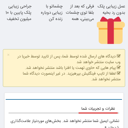
طبیعی با ظرافت
عمل زیبایی پلک
فرقی که بعد از
چشماتو با
جراحی زیبایی
بی‌نهایت
بدون رد بخیه
بلفا توی چشمات
زیبایی دوباره
پلک پایین با 10
می‌بینی، همه
زنده کن
میلیون تخفیف
متوجه میشن
ویژه فقط 35
25% تخفیف
بلفاروپلاستی
۱۰ میلیون تومان
×
تخفیف ویژه
بلفاروپلاستی،
دیدگاه های ارسال شده توسط شما، پس از تایید توسط خبریا در
راهی برای
وب سایت منتشر خواهد شد
جوان‌تر شدن
پیام هایی که حاوی تهمت یا افترا باشد منتشر نخواهد شد.
لطفا از تایپ فینگلیش بپرهیزید. در غیر اینصورت دیدگاه شما
منتشر نخواهد شد.
نظرات و تجربیات شما
نشانی ایمیل شما منتشر نخواهد شد.
بخش‌های موردنیاز علامت‌گذاری