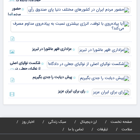
خودروی پرنده در
دار
اسلواکی
حضور
مردم ایران
در
آیا
کشورهای
پیا
مختلف
با 
دنیا پای
انر
صندوق
بیش
رأی
عزاداری ظهر عاشورا در تبریز
نسب
پیا
مدا
شکست نوکیای اصلی
مص
از نوکیای جعلی در
می‌
دادگاه!
پیش دیابت را جدی بگیریم
رای برای ایران عزیز
صفحه نخست
ارز دیجیتال
سبک زندگی
اخبار روز
سلامت
تبلیغات
تماس با ما