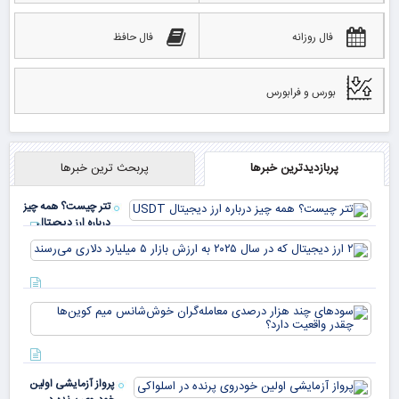
فال روزانه
فال حافظ
بورس و فرابورس
پربازدیدترین خبرها
پربحث ترین خبرها
تتر چیست؟ همه چیز
درباره ارز دیجیتال
USDT
۲ ا
دیج
که 
سود
به 
هزا
معا
میلی
خو
دلا
میم
می‌
پرواز آزمایشی اولین
چقد