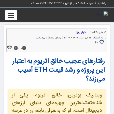
یکشنبه, ۱۸ مرداد ۱۴۰۵ / قبل از ظهر /
23:43:33
|
2026-08-09
Toggle
igation
کد خبر:
4845 |
اخبار روز
|
تاریخ انتشار :
۱۱ فروردین ۱۴۰۴ - ۱۳:۰۸ |
ارسال توسط :
ارزدیجیتال
60
پ
رفتارهای عجیب خالق اتریوم به اعتبار
این پروژه و رشد قیمت ETH آسیب
می‌زند؟
ویتالیک بوترین، خالق اتریوم، یکی از
شناخته‌شده‌ترین چهره‌های دنیای ارزهای
دیجیتال است. او که به‌عنوان نابغه‌ای در عرصه