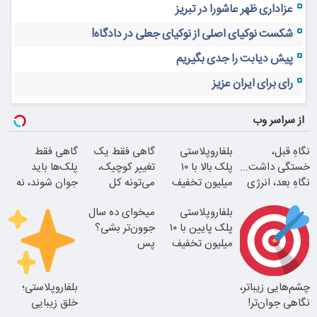
عزاداری ظهر عاشورا در تبریز
شکست نوکیای اصلی از نوکیای جعلی در دادگاه!
پیش دیابت را جدی بگیریم
رای برای ایران عزیز
از سراسر وب
نگاهِ قبل،
بلفاروپلاستی
گاهی فقط یک
گاهی فقط
خستگی داشت...
پلک بالا با ۱۰
تغییر کوچیک،
پلک‌ها باید
نگاهِ بعد، انرژی
میلیون تخفیف
می‌تونه کل
جوان شوند، نه
داره
فقط ۲۵ میلیون
چهرتو متحول
کل صورت
بلفاروپلاستی
میخوای ده سال
کنه
پلک پایین با ۱۰
جوون‌تر بشی؟
میلیون تخفیف
پس
فقط 3۵ میلیون
بلفاروپلاستی
انجام بده
چشم‌هایی زیباتر،
بلفاروپلاستی؛
بلفا با 25%
نتیجه‌ای طبیعی
نگاهی جوان‌تر!
خلق زیبایی
تخفیف
تغییر طبیعی