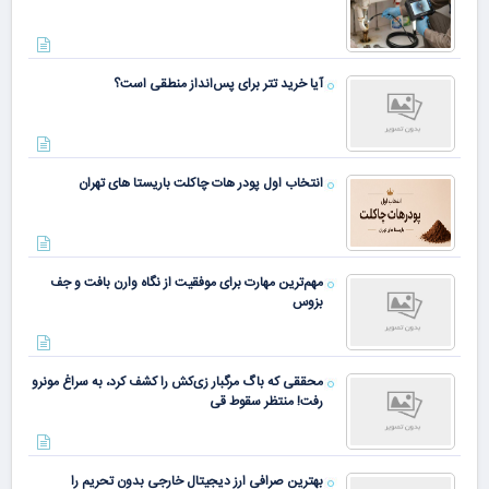
آیا خرید تتر برای پس‌انداز منطقی است؟
انتخاب اول پودر هات چاکلت باریستا های تهران
مهم‌ترین مهارت برای موفقیت از نگاه وارن بافت و جف
بزوس
محققی که باگ مرگبار زی‌کش را کشف کرد، به سراغ مونرو
رفت! منتظر سقوط قی
بهترین صرافی ارز دیجیتال خارجی بدون تحریم را