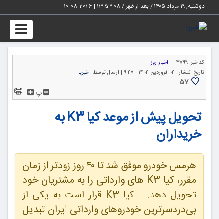
دوشنبه, ۱۹ مرداد ۱۴۰۵ / بعد از ظهر /
13:53:08
|
2026-08-10
Toggle
igation
کد خبر:
4799 |
اخبار روز
|
تاریخ انتشار :
۰۴ فروردین ۱۴۰۴ - ۹:۴۷ |
ارسال توسط :
خبریا
57
پ
تحویل پیش از موعد کیا K3 به
خریداران
هرمس خودرو موفق شد تا ۴۰ روز زودتر از زمان
مقرر، کیا K3 های وارداتی را به مشتریان خود
تحویل دهد. کیا K3 قرار است به یکی از
بی‌دردسرترین خودروهای وارداتی ایران تبدیل