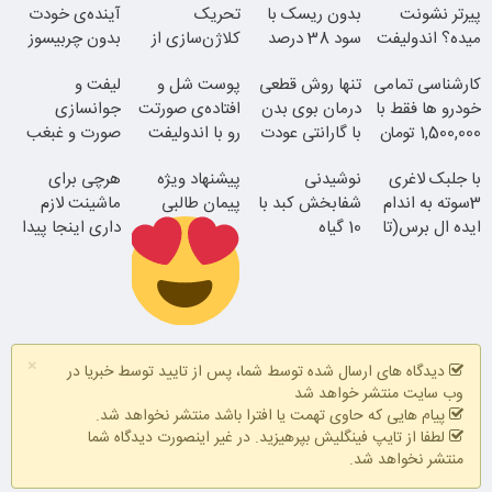
پیرتر نشونت
بدون ریسک با
تحریک
آینده‌ی خودت
میده؟ اندولیفت
سود 38 درصد
کلاژن‌سازی از
بدون چربیسوز
برش می‌گردونه
سالانه
داخل پوست با
لاغریه (تا دیر
کارشناسی تمامی
تنها روش قطعی
پوست شل و
لیفت و
24ماه ماندگاری
نشده سفارش
خودرو ها فقط با
درمان بوی بدن
افتاده‌ی صورتت
جوانسازی
بده)
1,500,000 تومان
با گارانتی عودت
رو با اندولیفت
صورت و غبغب
وجه
جوونش کن
بدون جراحی و
با جلبک لاغری
نوشیدنی
پیشنهاد ویژه
هرچی برای
دوران نقاهت
3سوته به اندام
شفابخش کبد با
پیمان طالبی
ماشینت لازم
ایده ال برس(تا
10 گیاه
جوان شو
داری اینجا پیدا
امشب تخفیف
موثر(تخفیف تا
میشه!!!ثبت نام
ویژه)
امشب)
در یدک
همین الان ببین
سفارش سورملینا
×
با تخفیف ویژه
دیدگاه های ارسال شده توسط شما، پس از تایید توسط خبریا در
وب سایت منتشر خواهد شد
پیام هایی که حاوی تهمت یا افترا باشد منتشر نخواهد شد.
لطفا از تایپ فینگلیش بپرهیزید. در غیر اینصورت دیدگاه شما
منتشر نخواهد شد.