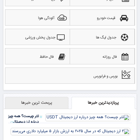
قیمت خودرو
آلودگی هوا
جدول لیگ ها
جدول پخش ورزشی
فال روزانه
فال حافظ
بورس و فرابورس
پربازدیدترین خبرها
پربحث ترین خبرها
تتر چیست؟ همه چیز
درباره ارز دیجیتال
USDT
۲ ا
دیج