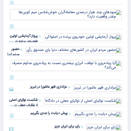
که 
سود
به 
هزا
معا
میلی
خو
دلا
میم
می‌
پرواز آزمایشی اولین
چقد
خودروی پرنده در
دار
اسلواکی
حضور
مردم ایران
در
آیا
کشورهای
پیا
مختلف
با 
دنیا پای
انر
صندوق
بیش
رأی
عزاداری ظهر عاشورا در تبریز
نسب
پیا
مدا
شکست نوکیای اصلی
مص
از نوکیای جعلی در
می‌
دادگاه!
پیش دیابت را جدی بگیریم
رای برای ایران عزیز