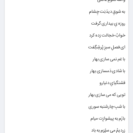
به شوقِ دیدَنِت چِشام
روزه یِ بیداری گرفت
خوابُ خجالت زده کرد
ای فصلِ سبزِ پُرشِگِفت
با غم نمی سازی بهار
با شادی دَمسازی بهار
قشنگیایِ دنیارو
تویی که می سازی بهار
با شبِ چارشنبه سوری
بازَم به پیشوازِت میام
زردیمُ می سپُرَم به باد