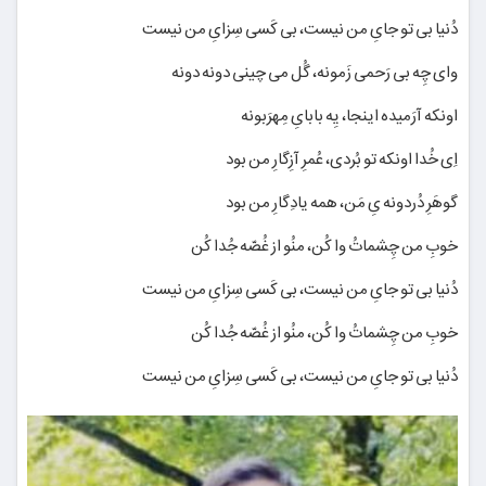
دُنیا بی تو جایِ من نیست، بی کَسی سِزایِ من نیست
وای چِه بی رَحمی زَمونه، گُل می چینی دونه دونه
اونکه آرَمیده اینجا، یِه بابایِ مِهرَبونه
اِی خُدا اونکه تو بُردی، عُمرِ آزِگارِ من بود
گوهَرِ دُردونه یِ مَن، همه یادِگارِ من بود
خوبِ من چِشماتُ وا کُن، منُو از غُصّه جُدا کُن
دُنیا بی تو جایِ من نیست، بی کَسی سِزایِ من نیست
خوبِ من چِشماتُ وا کُن، منُو از غُصّه جُدا کُن
دُنیا بی تو جایِ من نیست، بی کَسی سِزایِ من نیست