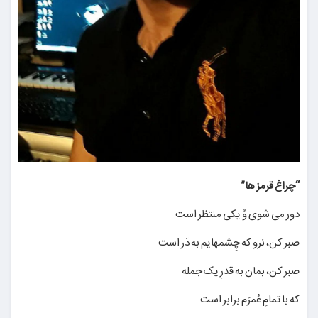
“چراغ قرمز ها”
دور می شوی وُ یکی منتظر است
صبر کن، نرو که چِشمهایم به دَر است
صبر کن، بمان به قدرِ یک جمله
که با تمامِ عُمرَم برابر است