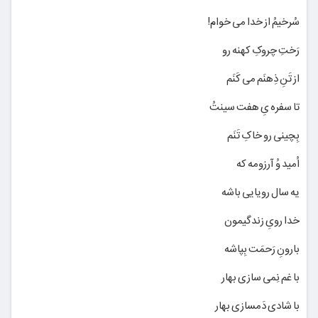
سُرخیمُ از خدا می خوام!
رَختِ چروکِ کهنه رو
از تَنِ ذِهنَم می کَنَم
تا سفره یِ هفت سینتُ
بِچینی رو خاکِ تَنَم
اُمید وُ آرزومه که
یه سال رویایی باشه
خدا رویِ زندگیمون
بارونِ رَحمَت بِپاشه
با غم نِمی سازی بهار
با شادی دَمسازی بهار