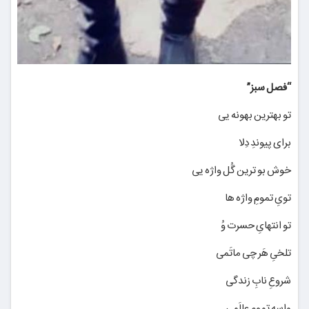
“فصل سبز”
تو بهترین بهونه یی
برای پیوندِ دِلا
خوش بو ترین گُل واژه یی
تویِ تمومِ واژه ها
تو انتهایِ حسرت وُ
تلخیِ هَر چی ماتَمی
شروعِ نابِ زندگی
واسه تمومِ عالَمی