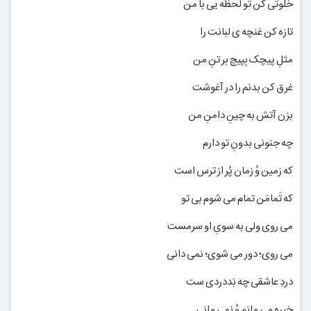
خلوتی کن تو لحظه یی با من
تازه کن غنچه ی لبانت را
مثلِ پیچک بِپیچ بر تنِ من
غرق کن بدنم را در آغوشت
بزن آتش به چینِ دامنِ من
چه جنونی بدونِ تو دارم
که زمین وُ زمان پُر از ترس است
که تَمامَن تمام می شوم بی تو
می روی ولی به سویِ او سرمست
می روی؛ دور می شوی؛ نمی دانی
دردِ عاشقی چه بَددردی ست
خیره می مانم وُ نمی مانی