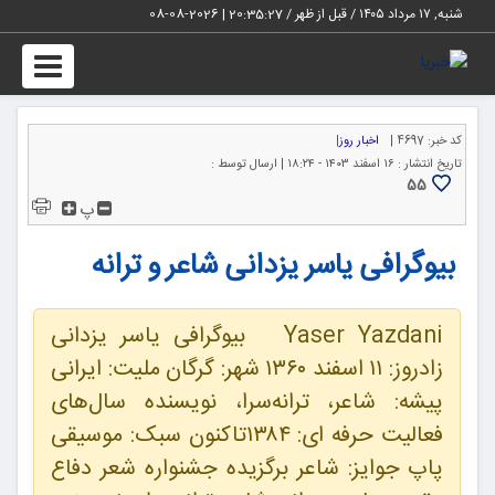
شنبه, ۱۷ مرداد ۱۴۰۵ / قبل از ظهر /
20:35:28
|
2026-08-08
Toggle
igation
کد خبر:
4697 |
اخبار روز
|
تاریخ انتشار :
۱۶ اسفند ۱۴۰۳ - ۱۸:۲۴ |
ارسال توسط :
55
پ
بیوگرافی یاسر یزدانی شاعر و ترانه
Yaser Yazdani بیوگرافی یاسر یزدانی
زادروز: ۱۱ اسفند ۱۳۶۰ شهر: گرگان ملیت: ایرانی
پیشه: شاعر، ترانه‌سرا، نویسنده سال‌های
فعالیت حرفه ای: ۱۳۸۴تاکنون سبک: موسیقی
پاپ جوایز: شاعر برگزیده جشنواره شعر دفاع