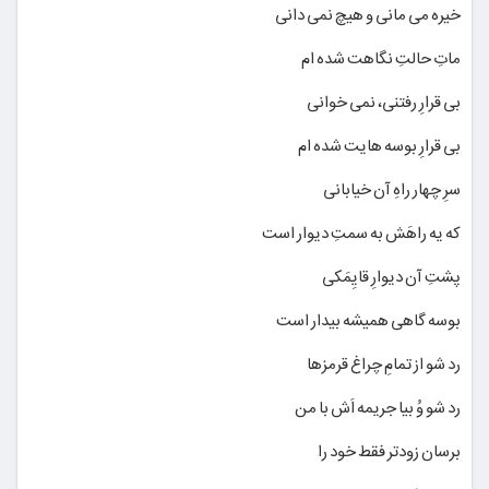
خیره می مانی و هیچ نمی دانی
ماتِ حالتِ نگاهت شده ام
بی قرارِ رفتنی، نمی خوانی
بی قرارِ بوسه هایت شده ام
سرِ چهار راهِ آن خیابانی
که یه راهَش به سمتِ دیوار است
پشتِ آن دیوارِ قایِمَکی
بوسه گاهی همیشه بیدار است
رد شو از تمامِ چراغ قرمزها
رد شو وُ بیا جریمه اَش با من
برسان زودتر فقط خود را