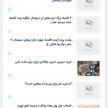
بنیان‌گذار بایننس
۴ اشتباه بزرگ تریدرهای ارز دیجیتال؛ چگونه چند اشتباه
ساده سرمایه شما ر
پشت پرده آینده اقتصاد جهان؛ بازار ارزهای دیجیتال ۲۰
سال دیگر چه شکلی خ
خرید دوربین متری؛ راهکاری ارزان برای نشت یابی
آیا خرید تتر برای پس‌انداز منطقی است؟
انتخاب اول پودر هات چاکلت باریستا های تهران