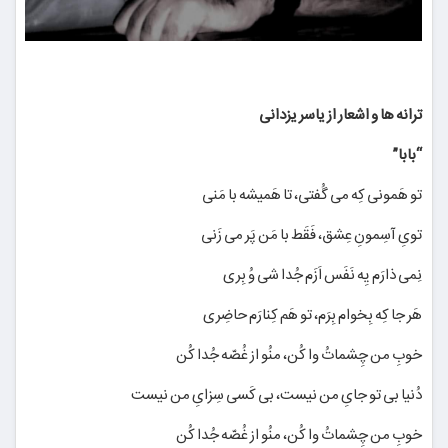
ترانه ها و اشعار از یاسر یزدانی
“بابا”
تو هَمونی کِه می گُفتی، تا هَمیشه با مَنی
تویِ آسِمونِ عِشق، فَقَط با مَن پَر می زَنی
نِمی ذارَم یِه نَفَس اَزَم جُدا شی وُ بِری
هَر جا کِه بِخوام بِرَم، تو هَم کِنارَم حاضِری
خوبِ من چِشماتُ وا کُن، منُو از غُصّه جُدا کُن
دُنیا بی تو جایِ من نیست، بی کَسی سِزایِ من نیست
خوبِ من چِشماتُ وا کُن، منُو از غُصّه جُدا کُن