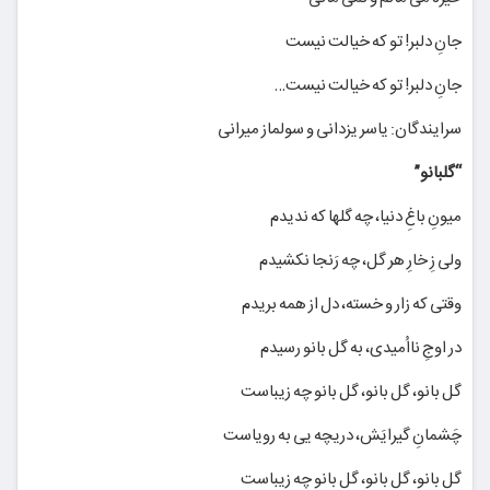
جانِ دلبر! تو که خیالت نیست
جانِ دلبر! تو که خیالت نیست…
سرایندگان: یاسر یزدانی و سولماز میرانی
“گلبانو”
میونِ باغِ دنیا، چه گلها که ندیدم
ولی زِ خارِ هر گل، چه رَنجا نکشیدم
وقتی که زار و خسته، دل از همه بریدم
در اوجِ نااُمیدی، به گل بانو رسیدم
گل بانو، گل بانو، گل بانو چه زیباست
چَشمانِ گیرایَش، دریچه یی به رویاست
گل بانو، گل بانو، گل بانو چه زیباست