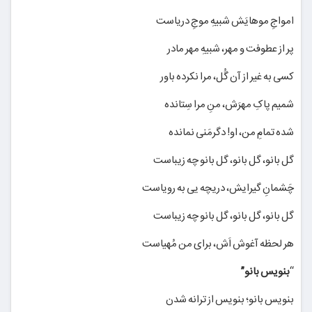
امواجِ موهایَش شبیهِ موجِ دریاست
پر از عطوفت و مهر، شبیهِ مهر مادر
کسی به غیر از آن گُل، مرا نکرده باور
شمیم پاکِ مهرَش، منِ مرا سِتانده
شده تمامِ من، او! دگرمَنی نمانده
گل بانو، گل بانو، گل بانو چه زیباست
چَشمانِ گیرایش، دریچه یی به رویاست
گل بانو، گل بانو، گل بانو چه زیباست
هر لحظه آغوش اَش، برای من مُهیاست
“
بنویس بانو”
بنویس بانو؛ بنویس از ترانه شدن