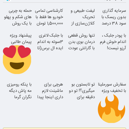
سرمایه گذاری
لیفت طبیعی و
کارشناسی تمامی
حمله به چربی
بدون ریسک با
تحریک
خودرو ها فقط با
های شکم و پهلو
سود 38 درصد
کلاژن‌سازی از
1,500,000 تومان
با یک روش
سالانه
داخل پوست با
قوی(پودرجلبک
با پودر جلبک ،
تنها روش قطعی
با جلبک لاغری
پیشنهاد ویژه
24ماه ماندگاری
سبز45%تخفیف)
اندام خوش فرم
درمان بوی بدن
3سوته به اندام
پیمان طالبی
آرزو نیست!
با گارانتی عودت
ایده ال برس(تا
(3تا7 کیلو
وجه
امشب تخفیف
کاهش وزن در
ویژه)
یک ماه)
جوان شو
سفارش سورملینا
سفارش سورملینا
تو تابستون بو
هرچی برای
با پنکه رومیزی
با تخفیف ویژه
با تخفیف ویژه
میگیری؟! تو دو
ماشینت لازم
مه پاش دیگه
همین الان ببین
دقیقه برای
داری اینجا پیدا
نگران گرما
همیشه درمانش
میشه!!!ثبت نام
نباش!! پرداخت
کن
در یدک
درب منزل
موجودی