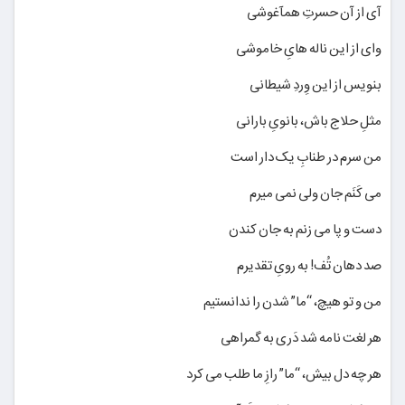
آی از آن حسرتِ همآغوشی
وای از این ناله هایِ خاموشی
بنویس از این وِردِ شیطانی
مثلِ حلاج باش، بانویِ بارانی
من سرم در طنابِ یک دار است
می کَنَم جان ولی نمی میرم
دست و پا می زنم به جان کندن
صد دهان تُف! به رویِ تقدیرم
من و تو هیچ، “ما” شدن را ندانستیم
هر لغت نامه شد دَری به گمراهی
هر چه دل بیش، “ما” رازِ ما طلب می کرد