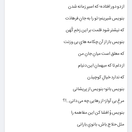
از دو دور افتاده؛ که اسیرِ زمانه شدن
بنویس شیرینم؛ تو را به جانِ فرهادَت
که نیشتر شود قلمت بر این زخمِ کُهَن
بنویس باز از آن چکامه هایِ بی وزنت
که معلق است میانِ جانِ من
از دلم تا که میهمانِ این دنیام
که ندارد خیالِ کوچیدَن
بنویس بانو؛ بنویس از پریشانی
مرغِ بی آواز؛ از رهایی چه می دانی…!؟
بنویس وُ افشا کن این مفاهمه را
مثل حلاج باش، بانویِ بارانی