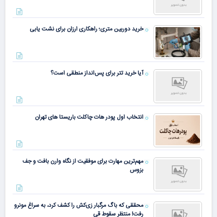
خرید دوربین متری؛ راهکاری ارزان برای نشت یابی
آیا خرید تتر برای پس‌انداز منطقی است؟
انتخاب اول پودر هات چاکلت باریستا های تهران
مهم‌ترین مهارت برای موفقیت از نگاه وارن بافت و جف
بزوس
محققی که باگ مرگبار زی‌کش را کشف کرد، به سراغ مونرو
رفت! منتظر سقوط قی