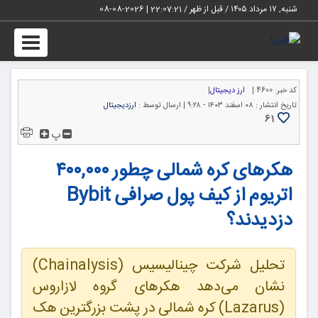
شنبه, ۱۷ مرداد ۱۴۰۵ / قبل از ظهر /
22:07:22
|
2026-08-08
Toggle
igation
کد خبر:
4600 |
ارز دیجیتال
|
تاریخ انتشار :
۰۸ اسفند ۱۴۰۳ - ۹:۲۸ |
ارسال توسط :
ارزدیجیتال
61
پ
هکرهای کره شمالی چطور ۴۰۰,۰۰۰
اتریوم از کیف پول صرافی Bybit
دزدیدند؟
تحلیل شرکت چینالیسیس (Chainalysis)
نشان می‌دهد هکرهای گروه لازاروس
(Lazarus) کره شمالی در پشت بزرگترین هک