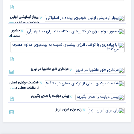
معا
میلی
خو
دلا
میم
می‌
پرواز آزمایشی اولین
چقد
خودروی پرنده در
دار
اسلواکی
حضور
مردم ایران
در
آیا
کشورهای
پیا
مختلف
با 
دنیا پای
انر
صندوق
بیش
رأی
عزاداری ظهر عاشورا در تبریز
نسب
پیا
مدا
شکست نوکیای اصلی
مص
از نوکیای جعلی در
می‌
دادگاه!
پیش دیابت را جدی بگیریم
رای برای ایران عزیز