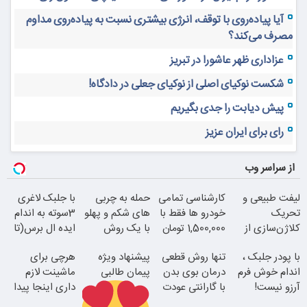
آیا پیاده‌روی با توقف، انرژی بیشتری نسبت به پیاده‌روی مداوم
مصرف می‌کند؟
عزاداری ظهر عاشورا در تبریز
شکست نوکیای اصلی از نوکیای جعلی در دادگاه!
پیش دیابت را جدی بگیریم
رای برای ایران عزیز
از سراسر وب
لیفت طبیعی و
کارشناسی تمامی
حمله به چربی
با جلبک لاغری
تحریک
خودرو ها فقط با
های شکم و پهلو
3سوته به اندام
کلاژن‌سازی از
1,500,000 تومان
با یک روش
ایده ال برس(تا
داخل پوست با
قوی(پودرجلبک
امشب تخفیف
با پودر جلبک ،
تنها روش قطعی
پیشنهاد ویژه
هرچی برای
24ماه ماندگاری
سبز45%تخفیف)
ویژه)
اندام خوش فرم
درمان بوی بدن
پیمان طالبی
ماشینت لازم
آرزو نیست!
با گارانتی عودت
داری اینجا پیدا
(3تا7 کیلو
وجه
میشه!!!ثبت نام