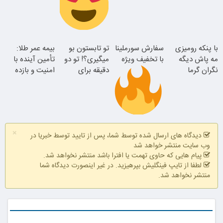
کاهش وزن در
در یدک
یک ماه)
جوان شو
سفارش سورملینا
با پنکه رومیزی
سفارش سورملینا
تو تابستون بو
بیمه عمر طلا:
با تخفیف ویژه
مه پاش دیگه
با تخفیف ویژه
میگیری؟! تو دو
تأمین آینده با
همین الان ببین
نگران گرما
دقیقه برای
امنیت و بازده
نباش!! پرداخت
همیشه درمانش
بالا
درب منزل
کن
موجودی
×
محدود!!!!
دیدگاه های ارسال شده توسط شما، پس از تایید توسط خبریا در
وب سایت منتشر خواهد شد
پیام هایی که حاوی تهمت یا افترا باشد منتشر نخواهد شد.
لطفا از تایپ فینگلیش بپرهیزید. در غیر اینصورت دیدگاه شما
منتشر نخواهد شد.