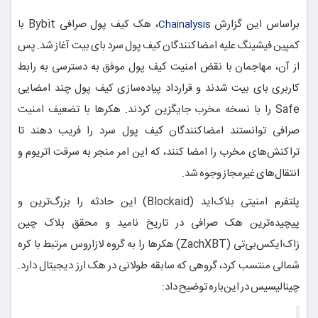
براساس این گزارش
، هک کیف پول صرافی Bybit با
Chainalysis
کمپین فیشینگ علیه امضاکنندگان کیف پول سرد بای بیت آغاز شد. پس
از آن، مهاجمان با نقض امنیت کیف پول موفق به دسترسی به رابط
کاربری بای بیت شدند و قرارداد پیاده‌سازی کیف پول چند امضایی
Safe را با نسخه مخرب جایگزین کردند. هکرها با تضعیف امنیت
صرافی توانستند امضاکنندگان کیف پول سرد را فریب دهند تا
تراکنش‌های مخرب را امضا کنند، که این امر منجر به سرقت اتریوم و
انتقال‌های غیرمجاز وجوه شد.
پلتفرم امنیتی بلاک‌اید (Blockaid) این حادثه را بزرگ‌ترین و
پیچیده‌ترین هک صرافی در تاریخ نامید و محقق بلاک چین
زاک‌ایکس‌بی‌تی (ZachXBT) هکرها را به گروه لازاروس مرتبط با کره
شمالی منتسب کرد، گروهی که سابقه طولانی در هک ارز دیجیتال دارد.
چینالیسیس در این‌باره توضیح داد: