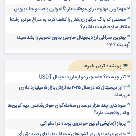
مهم‌ترین مهارت برای موفقیت از نگاه وارن بافت و جف بزوس
محققی که باگ مرگبار زی‌کش را کشف کرد، به سراغ مونرو رفت!
منتظر سقوط قیمت باشیم؟
بهترین صرافی ارز دیجیتال خارجی بدون تحریم را بشناسید؛
آپدیت ۲۰۲۶
پربیننده ترین خبرها
تتر چیست؟ همه چیز درباره ارز دیجیتال USDT
۲ ارز دیجیتال که در سال ۲۰۲۵ به ارزش بازار ۵ میلیارد دلاری
می‌رسند
سودهای چند هزار درصدی معامله‌گران خوش‌شانس میم کوین‌ها
چقدر واقعیت دارد؟
پرواز آزمایشی اولین خودروی پرنده در اسلواکی
حضور مردم ایران در کشورهای مختلف دنیا پای صندوق رأی