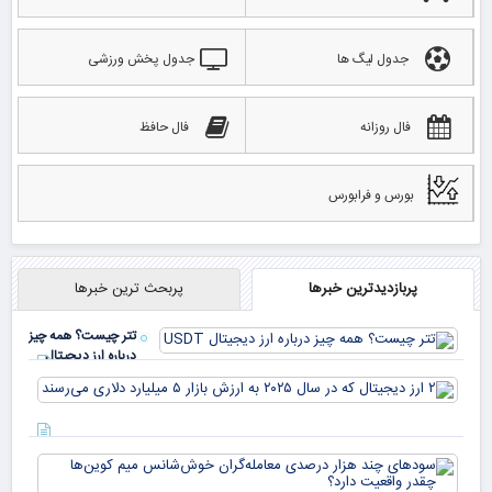
جدول لیگ ها
جدول پخش ورزشی
فال روزانه
فال حافظ
بورس و فرابورس
پربازدیدترین خبرها
پربحث ترین خبرها
تتر چیست؟ همه چیز
درباره ارز دیجیتال
USDT
۲ ا
دیج
که 
سود
به 
هزا