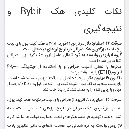
نکات کلیدی هک Bybit و
نتیجه‌گیری
سرقت ۱.۴۶ میلیارد دلار
در تاریخ ۲۱ فوریه ۲۰۲۵ با هک کیف پول بای بیت
رخ داد که
بزرگترین هک صرافی در تاریخ ارزهای دیجیتال
است
گروه لازاروس وابسته به کره شمالی
عامل این هک کیف پول صرافی
شناسایی شده است
هکرها با نقض امنیت صرافی و با استفاده از فیشینگ،
۴۰۱,۰۰۰
اتریوم
(ETH) را به سرقت بردند
تاکنون
۴۰ میلیون دلار
از وجوه حاصل از سرقت اتریوم مسدود شده است
بای بیت متعهد به تقویت امنیت کیف پول شده و قول داده تا ۱۰ درصد از
مبالغ بازیابی‌شده را به کمک‌کنندگان پرداخت کند
سرقت ۱.۴۶ میلیارد دلار اتریوم از صرافی بای بیت در نتیجه هک کیف پول،
نه تنها بزرگترین هک صرافی در تاریخ ارزهای دیجیتال است، بلکه
نشان‌دهنده تهدید فزاینده هکرهای تحت حمایت دولت‌ها مانند گروه
لازاروس وابسته به کره شمالی نیز هست. شفافیت ذاتی فناوری بلاک