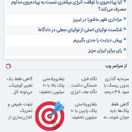
آیا پیاده‌روی با توقف، انرژی بیشتری نسبت به پیاده‌روی مداوم
مصرف می‌کند؟
عزاداری ظهر عاشورا در تبریز
شکست نوکیای اصلی از نوکیای جعلی در دادگاه!
پیش دیابت را جدی بگیریم
رای برای ایران عزیز
از سراسر وب
سرمایه گذاری
نگاهِ قبل،
بلفاروپلاستی
گاهی فقط یک
بدون ریسک با
خستگی داشت...
پلک بالا با ۱۰
تغییر کوچیک،
سود 38 درصد
نگاهِ بعد، انرژی
میلیون تخفیف
می‌تونه کل
سالانه
داره
فقط ۲۵ میلیون
چهرتو متحول
گاهی فقط
بلفاروپلاستی
لیفت طبیعی و
کنه
پلک‌ها باید
پلک پایین با ۱۰
تحریک
جوان شوند، نه
میلیون تخفیف
کلاژن‌سازی از
کل صورت
فقط 3۵ میلیون
داخل پوست با
24ماه ماندگاری