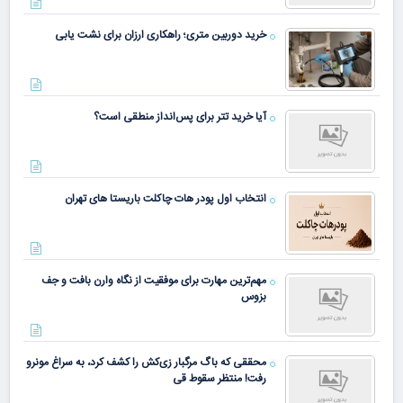
خرید دوربین متری؛ راهکاری ارزان برای نشت یابی
آیا خرید تتر برای پس‌انداز منطقی است؟
انتخاب اول پودر هات چاکلت باریستا های تهران
مهم‌ترین مهارت برای موفقیت از نگاه وارن بافت و جف
بزوس
محققی که باگ مرگبار زی‌کش را کشف کرد، به سراغ مونرو
رفت! منتظر سقوط قی