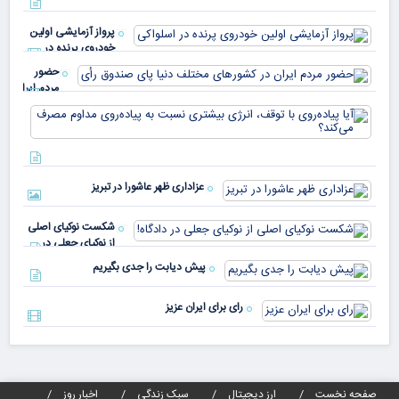
خو
دلا
میم
می‌
پرواز آزمایشی اولین
چقد
خودروی پرنده در
دار
اسلواکی
حضور
مردم ایران
در
آیا
کشورهای
پیا
مختلف
با 
دنیا پای
انر
صندوق
بیش
رأی
عزاداری ظهر عاشورا در تبریز
نسب
پیا
مدا
شکست نوکیای اصلی
مص
از نوکیای جعلی در
می‌
دادگاه!
پیش دیابت را جدی بگیریم
رای برای ایران عزیز
صفحه نخست
ارز دیجیتال
سبک زندگی
اخبار روز