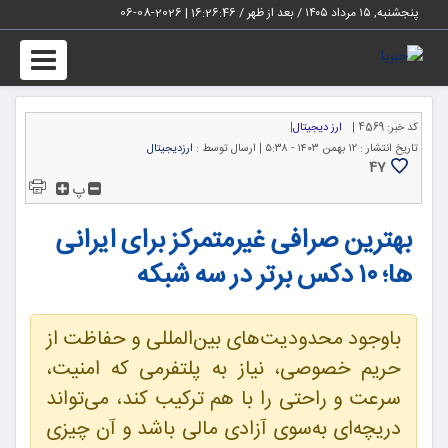
پنجشنبه, ۱۵ مرداد ۱۴۰۵ / بعد از ظهر /
16:26:47
|
2026-08-06
Toggle
igation
کد خبر:
4569 |
ارز دیجیتال
|
تاریخ انتشار :
۱۲ بهمن ۱۴۰۳ - ۵:۳۸ |
ارسال توسط :
ارزدیجیتال
47
پ
بهترین صرافی غیرمتمرکز برای ایرانی
ها؛ ۱۰ دکس برتر در سه شبکه
باوجود محدودیت‌های بین‌المللی و حفاظت از
حریم خصوصی، نیاز به پلتفرمی که امنیت،
سرعت و راحتی را با هم ترکیب کند، می‌تواند
دریچه‌ای به‌سوی آزادی مالی باشد و آن چیزی