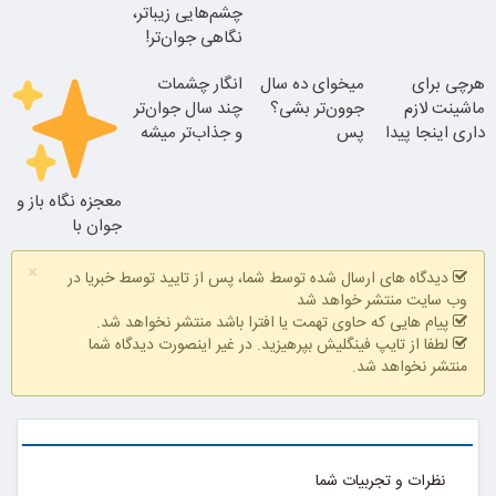
چشم‌هایی زیباتر،
بلفا با 25%
نگاهی جوان‌تر!
تخفیف
تغییر طبیعی
هرچی برای
میخوای ده سال
انگار چشمات
ماشینت لازم
جوون‌تر بشی؟
چند سال جوان‌تر
نتیجه‌ای طبیعی
داری اینجا پیدا
پس
و جذاب‌تر میشه
جوان شو
میشه!!!ثبت نام
بلفاروپلاستی
25% تخفیف
در یدک
انجام بده
معجزه نگاه باز و
بلفاروپلاستی
جوان با
بلفاروپلاستی
×
با ظریفترین
پلک بالا
دیدگاه های ارسال شده توسط شما، پس از تایید توسط خبریا در
بخیه‌ها
وب سایت منتشر خواهد شد
پیام هایی که حاوی تهمت یا افترا باشد منتشر نخواهد شد.
لطفا از تایپ فینگلیش بپرهیزید. در غیر اینصورت دیدگاه شما
منتشر نخواهد شد.
نظرات و تجربیات شما