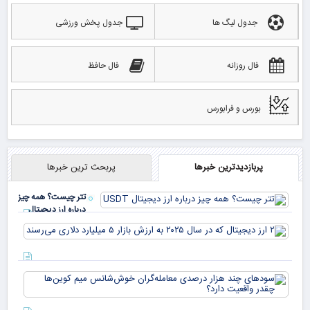
جدول لیگ ها
جدول پخش ورزشی
فال روزانه
فال حافظ
بورس و فرابورس
پربازدیدترین خبرها
پربحث ترین خبرها
تتر چیست؟ همه چیز
درباره ارز دیجیتال
USDT
۲ ا
دیج
که 
سود
به 
هزا
معا
میلی