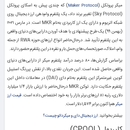
میکر پروتکل (
) که چندی پیش به اسکای پروتکل
Maker Protocol
(Sky Protocol) تغییر برند داد، یک پلتفرم وام‌دهی ارز دیجیتال روی
شبکه اتریوم و دارای یک ارز کاربردی به‌نام MKR است. در مارس ۲۰۲۱
(بهمن ۹۹) یک طرح پیشنهادی با هدف آوردن دارایی‌های دنیای واقعی
به این پلتفرم تأیید شد. درحال‌حاضر انواع ارزهای حوزه RWA از جمله
وام، املاک، صورتحساب‌های حمل بار و نقره در این پلتفرم حضور دارند.
براساس گزارش‌ها، ۸۰ درصد درآمد پلتفرم میکر از دارایی‌های دنیای
واقعی حاصل شده است. این جریان نقدی بالا، از نقش پررنگ استیبل
کوین غیرمتمرکز این پلتفرم به‌نام دای (DAI) در معاملات داخل این
پلتفرم حکایت دارد. توکن MKR درحال‌حاضر با ارزش بازار ۱/۴ میلیارد
دلاری، رتبه ۸‍۱ ارزهای برتر بازار را به خود اختصاص داده است.
قیمت ارز
هم‌اکنون برابر ۱,۵۷۴ دلار است.
میکر
بیشتر بخوانید:
ارز دیجیتال دای و میکردائو چیست؟
کلیرپول (CPOOL)