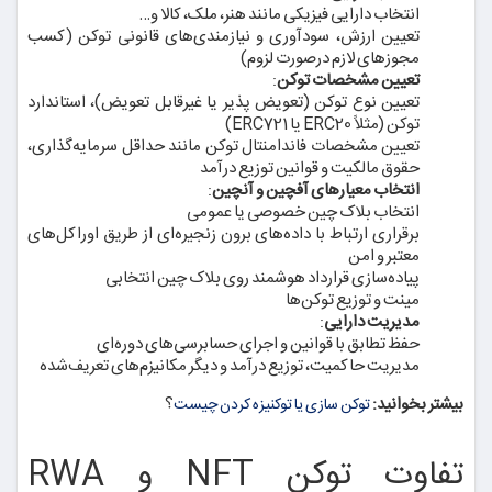
انتخاب دارایی فیزیکی مانند هنر، ملک، کالا و…
تعیین ارزش، سودآوری و نیازمندی‌های قانونی توکن (کسب
مجوزهای لازم درصورت لزوم)
تعیین مشخصات توکن
:
تعیین نوع توکن (تعویض پذیر یا غیرقابل تعویض)، استاندارد
توکن (مثلاً ERC20 یا ERC721)
تعیین مشخصات فاندامنتال توکن مانند حداقل سرمایه‌گذاری،
حقوق مالکیت و قوانین توزیع درآمد
انتخاب معیارهای آفچین و آنچین
:
انتخاب بلاک چین خصوصی یا عمومی
برقراری ارتباط با داده‌های برون زنجیره‌ای از طریق اوراکل‌های
معتبر و امن
پیاده‌سازی قرارداد هوشمند روی بلاک چین انتخابی
مینت و توزیع توکن‌ها
مدیریت دارایی
:
حفظ تطابق با قوانین و اجرای حسابرسی‌های دوره‌ای
مدیریت حاکمیت، توزیع درآمد و دیگر مکانیزم‌های تعریف‌شده
بیشتر بخوانید:
؟
توکن‌ سازی یا توکنیزه‌ کردن چیست
تفاوت توکن NFT و RWA