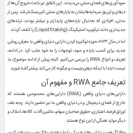
سودآوری‌های فضای سنتی می‌دیدند. این اتفاق نیز باعث خروج آن‌ها از
دیفای و تزریق سرمایه‌هایشان به بازارهای سنتی کم‌ریسک‌تر شد. پس از
مدتی، افرادی که به‌دنبال بازده‌های پایدارتر و بیشتر بودند، ترندهای
جدیدتری مانند لیکویید استیکینگ (Liquid Staking) را کشف کردند.
اما در سال ۲۰۲۳، حوزه توکنیزه کردن دارایی دنیای واقعی با معرفی روشی
جدید برای کسب بازده و سود، توجهات را به خود جلب کرد. در ادامه،
تعریف و انواع RWA را بررسی می‌کنیم. البته پیش از ادامه موضوع، بد
نیست ابتدا با اینکه
و چگونه کار می‌کند بیشتر آشنا شوید.
دیفای چیست
تعریف جامع RWA و مفهوم آن
دارایی‌های دنیای واقعی (RWA) دارایی‌های محسوسی هستند که
خارج از فضای دیجیتال و در دنیای واقعی ما نیز حضور دارند. وجه نقد،
اوراق قرضه، اعتباری، حقوق صاحبان سهام، ماشین‌آلات، کالاها، املاک و
دیگر موارد همگی از این نوع هستند.
حالا اگر همین دارایی‌های فیزیکی را وارد فضای بلاک چین و دیفای کنیم،