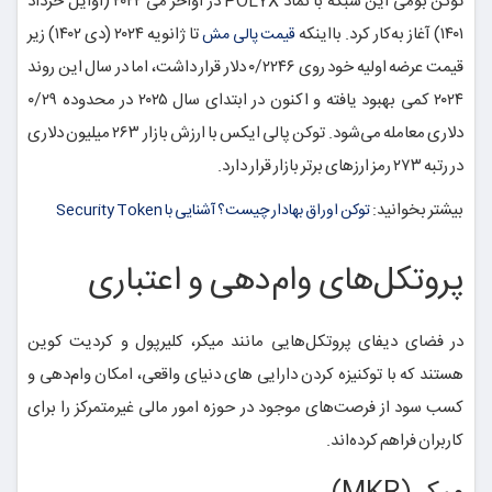
توکن بومی این شبکه با نماد POLYX در اواخر می ۲۰۲۲ (اوایل خرداد
۱۴۰۱) آغاز به‌کار کرد. بااینکه
تا ژانویه ۲۰۲۴ (دی ۱۴۰۲) زیر
قیمت پالی مش
قیمت عرضه اولیه خود روی ۰/۲۲۴۶ دلار قرار داشت، اما در سال این روند
۲۰۲۴ کمی بهبود یافته و اکنون در ابتدای سال ۲۰۲۵ در محدوده ۰/۲۹
دلاری معامله می‌شود. توکن پالی ایکس با ارزش بازار ۲۶۳ میلیون دلاری
در رتبه ۲۷۳ رمز ارزهای برتر بازار قرار دارد.
بیشتر بخوانید:
توکن اوراق بهادار چیست؟ آشنایی با Security Token
پروتکل‌های وام‌دهی و اعتباری
در فضای دیفای پروتکل‌هایی مانند میکر، کلیرپول و کردیت کوین
هستند که با توکنیزه کردن دارایی های دنیای واقعی، امکان وام‌دهی و
کسب سود از فرصت‌های موجود در حوزه امور مالی غیرمتمرکز را برای
کاربران فراهم کرده‌اند.