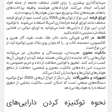
سرمایه‌گذاری بیشتری را برای اقشار مختلف جامعه از جمله افراد
کم‌درآمد ایجاد می‌کنند. قراردادهای هوشمند وظیفه پرداخت‌های
ماهانه، هزینه‌های ملک و توزیع سود میان هولدرها را برعهده دارند.
اوراق قرضه
: این نوع از توکن‌های RWA برای کسب سود از اوراق قرضه
مختلف مانند اوراق قرضه خزانه‌داری آمریکا استفاده می‌شوند. با توکنیزه
کردن این نوع از دارایی‌ها، شما می‌توانید به اوراق دولتی در فضایی
شفاف‌تر دسترسی داشته باشید.
کالاها
: هر کالای فیزیکی مانند دلار، طلا، نفت، نقره، آثار هنری و
کلکسیونی، مجسمه، کتاب و… را که بتوان روی بلاک چین توکنیزه کرد، از
این نوع است.
مالکیت معنوی
: هنرمندان، نویسندگان و مخترعان نیز می‌توانند
توکن‌هایی را که نماینده دارایی‌شان هستند عرضه کرده و از فروش آن‌ها
کسب درآمد کنند. تطبیق با قوانین حفاظت از داده و حریم خصوصی به
مدیریت امن داده‌های مالکیت معنوی و شخصی، حفاظت از منافع
هولدرهای توکن‌ها و سهامداران کمک می‌کند.
تجهیزات و ماشین‌آلات
: یکی دیگر از انواع ارزهای RWA، نوع توکنیزه
دستگاه‌های صنعتی است که امکان کسب مالکیت بخشی از حقوق
استفاده را به هولدرها می‌دهد.
نحوه توکنیزه کردن دارایی‌های