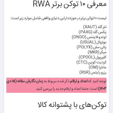
معرفی ۱۰ توکن برتر RWA
لیست ۱۰ توکن برتر در حوزه دارایی دنیای واقعی شامل موارد زیر است:
تتر گلد (XAUT)
پکس گلد (PAXG)
اوندو فایننس (ONDO)
یوژوال (USUAL)
پالی مش (POLYX)
میکر (MKR)
کلیرپول (CPOOL)
کردیت کوین (CTC)
مانترا (OM)
‌رزرو رایتس (RSR)
توجه کنید که
اعداد و ارقام
ذکر شده مربوط به
زمان نگارش مقاله (۱۵ دی
۱۴۰۳)
است. حتما اعداد و ارقام جدید را بررسی کنید.
توکن‌های با پشتوانه کالا