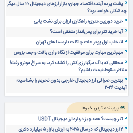
پشت پرده آینده اقتصاد جهان؛ بازار ارزهای دیجیتال ۲۰ سال دیگر
چه شکلی خواهد بود؟
خرید دوربین متری؛ راهکاری ارزان برای نشت یابی
آیا خرید تتر برای پس‌انداز منطقی است؟
انتخاب اول پودر هات چاکلت باریستا های تهران
مهم‌ترین مهارت برای موفقیت از نگاه وارن بافت و جف بزوس
محققی که باگ مرگبار زی‌کش را کشف کرد، به سراغ مونرو رفت!
منتظر سقوط قیمت باشیم؟
بهترین صرافی ارز دیجیتال خارجی بدون تحریم را بشناسید؛
آپدیت ۲۰۲۶
پربیننده ترین خبرها
تتر چیست؟ همه چیز درباره ارز دیجیتال USDT
۲ ارز دیجیتال که در سال ۲۰۲۵ به ارزش بازار ۵ میلیارد دلاری