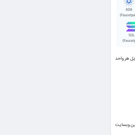
ت در روز نیز ۲۵ مرتبه است. میزان تبدیل هر واحد
 از جمله TON را پاداش می‌دهد. در این وبسایت