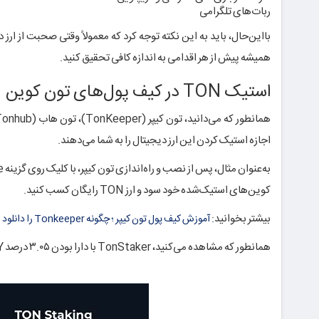
ربات‌های تلگرامی
بااین‌حال، باید به این نکته توجه کرد که معمولاً وقتی صحبت از ارز 
همیشه پیش از هر اقدامی به اندازه کافی تحقیق کنید.
استیک TON در کیف پول‌های تون کوین
همانطور که می‌دانید، تون کیپر (TonKeeper)، تون هاب (Tonhub) و مای تون والت (MyTonWallet) سه مورد از
اجازه استیک کردن این ارز دیجیتال را به شما می‌دهند.
کوین‌های استیک‌شده خود سود و ارز TON رایگان کسب کنید.
بیشتر بخوانید:
آموزش کیف پول تون کیپر ؛ چگونه Tonkeeper را دانلود و نصب کنیم؟
همانطور که مشاهده می‌کنید، TonStaker با دارا بودن ۳.۰۵ درصد APY و استیکینگ حداقل یک واحد تون، بیشترین مقدار سوددهی را دارد.