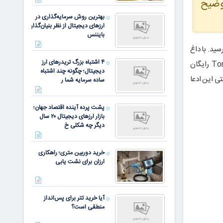
وضیح
بهترین روش سرمایه‌گذاری در
ارزهای دیجیتال از نظر بنیان‌گذار
بایننس
ی است که استخراج آن در سال ۲۰۲۲ به پایان رسید. با داغ
۴ اشتباه بزرگ تریدرهای ارز
شدن اکوسیستم تون و عرضه بازی‌های کلیکی تلگرام، بسیاری از افراد به‌دنبال کسب TonCoin رایگان
دیجیتال؛ چگونه چند اشتباه
تی این ادعا
ساده سرمایه شما ر
پشت پرده آینده اقتصاد جهان؛
بازار ارزهای دیجیتال ۲۰ سال
دیگر چه شکلی خ
خرید دوربین متری؛ راهکاری
ارزان برای نشت یابی
آیا خرید تتر برای پس‌انداز
منطقی است؟