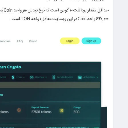
حداق
۶۹۷,۰۰۰ واحد Coin در این وبسایت معادل ۱ واحد TON است.