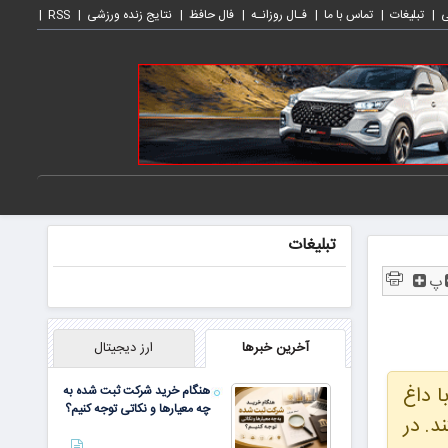
ی
تبلیغات
تماس با ما
فـال روزانـه
فال حافظ
نتایج زنده ورزشی
RSS
تبلیغات
پ
آخرین خبرها
ارز دیجیتال
۲۰ به پایان رسید. با داغ
هنگام خرید شرکت ثبت شده به
چه معیارها و نکاتی توجه کنیم؟
بال کسب TonCoin رایگان هستند. در