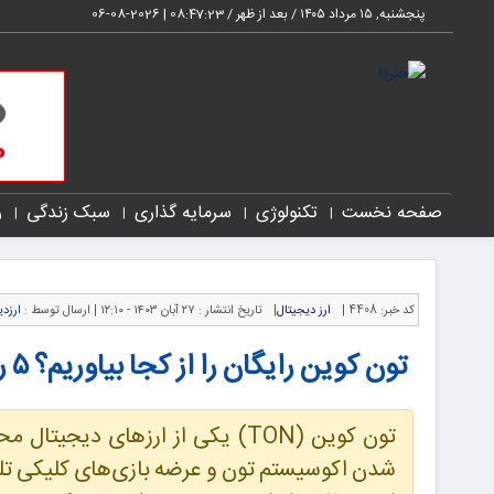
پنجشنبه, ۱۵ مرداد ۱۴۰۵ / بعد از ظهر /
08:47:24
|
2026-08-06
صفحه نخست
تکنولوژی
سرمایه گذاری
سبک زندگی
ر
کد خبر:
4408 |
ارز دیجیتال
|
تاریخ انتشار :
۲۷ آبان ۱۴۰۳ - ۱۲:۱۰ |
ارسال توسط :
ارزدی
تون کوین رایگان را از کجا بیاوریم؟ ۵ روش کسب Toncoin رایگان