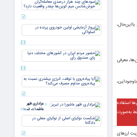
سودهای چن
بازار ۵
هزار درصد
میلیارد
معامله‌گران
دلاری
خوش‌شان
می‌رسند
میم کوین‌ه
داده‌اند. بااین‌حال،
پرواز
چقدر واقع
آزمایشی
دار
اولین
خودروی
پرنده در
حضور
اسلواکی
مردم ایران
‌ها، معرفی
در
کشورهای
مختلف
آیا
دنیا پای
 باوجوداین،
پیاده‌روی
صندوق
با توقف،
رأی
انرژی
بیشتری
ها استفاده
عزاداری ظهر
نسبت به
عاشورا در تبریز
پیاده‌روی
قط به‌صورت
مداوم
شکست
مصرف
نوکیای
می‌کن
اصلی از
گهداری و مدیریت ارزهای
نوکیای