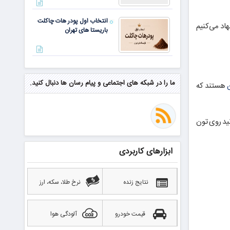
انتخاب اول پودر هات چاکلت
هاد می‌کنیم
باریستا های تهران
مهم‌ترین مهارت برای موفقیت از
نگاه وارن بافت و جف بزوس
ما را در شبکه های اجتماعی و پیام رسان ها دنبال کنید.
هستند که
محققی که باگ مرگبار زی‌کش را
نظر، بسته به مقدار APY مشخص‌شده، می‌توانید روی تون
کشف کرد، به سراغ مونرو رفت!
منتظر سقوط قی
ابزارهای کاربردی
بهترین صرافی ارز دیجیتال
خارجی بدون تحریم را بشناسید؛
آپدیت ۲۰۲۶
نتایج زنده
نرخ طلا، سکه، ارز
قیمت خودرو
آلودگی هوا