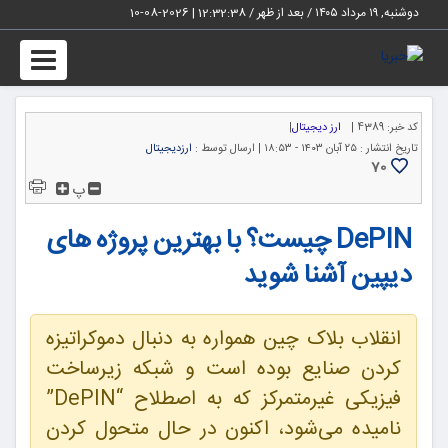
دوشنبه, ۱۹ مرداد ۱۴۰۵ / بعد از ظهر /
12:32:39
|
2026-08-10
Toggle
igation
کد خبر:
4389 |
ارز دیجیتال
|
تاریخ انتشار :
۲۵ آبان ۱۴۰۳ - ۱۸:۵۳ |
ارسال توسط :
ارزدیجیتال
70
پ
DePIN چیست؟ با بهترین پروژه های
دیپین آشنا شوید
انقلاب بلاک چین همواره به دنبال دموکراتیزه
کردن صنایع بوده است و شبکه زیرساخت
فیزیکی غیرمتمرکز که به اصطلاح “DePIN”
نامیده می‌شود، اکنون در حال متحول کردن