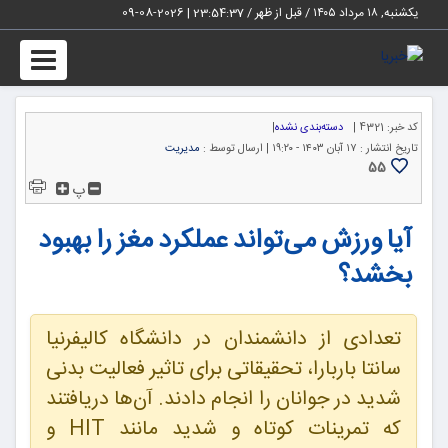
یکشنبه, ۱۸ مرداد ۱۴۰۵ / قبل از ظهر /
23:54:38
|
2026-08-09
Toggle
igation
کد خبر:
4321 |
دسته‌بندی نشده
|
تاریخ انتشار :
۱۷ آبان ۱۴۰۳ - ۱۹:۲۰ |
ارسال توسط :
مدیریت
55
پ
آیا ورزش می‌تواند عملکرد مغز را بهبود
بخشد؟
تعدادی از دانشمندان در دانشگاه کالیفرنیا
سانتا باربارا، تحقیقاتی برای تاثیر فعالیت بدنی
شدید در جوانان را انجام دادند. آن‌ها دریافتند
که تمرینات کوتاه و شدید مانند HIT و