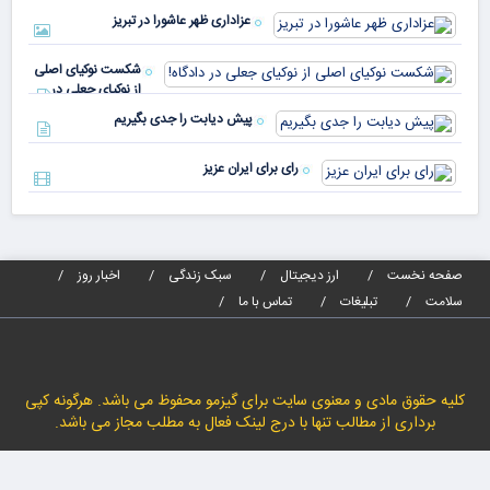
بیش
رأی
عزاداری ظهر عاشورا در تبریز
نسب
پیا
مدا
شکست نوکیای اصلی
مص
از نوکیای جعلی در
می‌
دادگاه!
پیش دیابت را جدی بگیریم
رای برای ایران عزیز
صفحه نخست
ارز دیجیتال
سبک زندگی
اخبار روز
سلامت
تبلیغات
تماس با ما
کلیه حقوق مادی و معنوی سایت برای گیزمو محفوظ می باشد. هرگونه کپی
برداری از مطالب تنها با درج لینک فعال به مطلب مجاز می باشد.