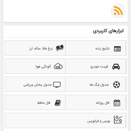
ابزارهای کاربردی
نتایج زنده
نرخ طلا، سکه، ارز
قیمت خودرو
آلودگی هوا
جدول لیگ ها
جدول پخش ورزشی
فال روزانه
فال حافظ
بورس و فرابورس