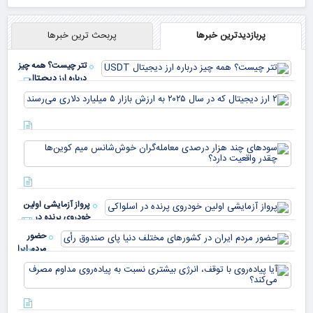
پربازدیدترین خبرها
پربحث ترین خبرها
تتر چیست؟ همه چیز
درباره ارز دیجیتال
USDT
۲ ا
دیج
که 
سود
به 
هزا
معا
میلی
خو
دلا
میم
می‌
پرواز آزمایشی اولین
چقد
خودروی پرنده در
دار
اسلواکی
حضور
مردم ایران
در
آیا
کشورهای
پیا
مختلف
با 
دنیا پای
انر
صندوق