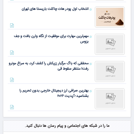
انتخاب اول پودر هات چاکلت باریستا های تهران
مهم‌ترین مهارت برای موفقیت از نگاه وارن بافت و جف
بزوس
محققی که باگ مرگبار زی‌کش را کشف کرد، به سراغ مونرو
رفت! منتظر سقوط قی
بهترین صرافی ارز دیجیتال خارجی بدون تحریم را
بشناسید؛ آپدیت ۲۰۲۶
ما را در شبکه های اجتماعی و پیام رسان ها دنبال کنید.