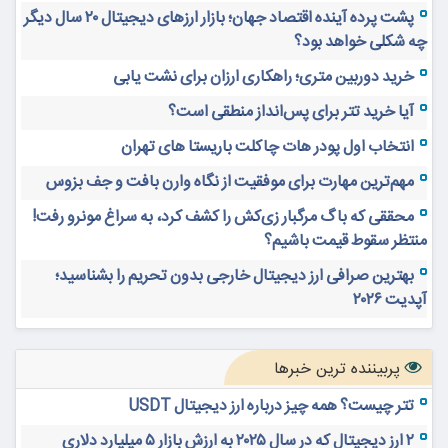
پشت پرده آینده اقتصاد جهان؛ بازار ارزهای دیجیتال ۲۰ سال دیگر
چه شکلی خواهد بود؟
خرید دوربین متری؛ راهکاری ارزان برای نشت یابی
آیا خرید تتر برای پس‌انداز منطقی است؟
انتخاب اول پودر هات چاکلت باریستا های تهران
مهم‌ترین مهارت برای موفقیت از نگاه وارن بافت و جف بزوس
محققی که باگ مرگبار زی‌کش را کشف کرد، به سراغ مونرو رفت!
منتظر سقوط قیمت باشیم؟
بهترین صرافی ارز دیجیتال خارجی بدون تحریم را بشناسید؛
آپدیت ۲۰۲۶
پربیننده ترین خبرها
تتر چیست؟ همه چیز درباره ارز دیجیتال USDT
۲ ارز دیجیتال که در سال ۲۰۲۵ به ارزش بازار ۵ میلیارد دلاری