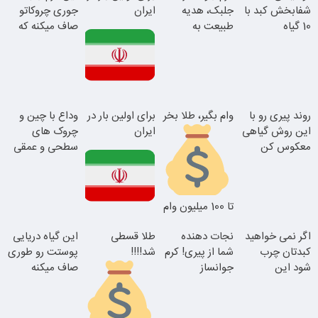
شفابخش کبد با
جلبک، هدیه
ایران
جوری چروکاتو
10 گیاه
طبیعت به
صاف میکنه که
موثر(تخفیف تا
شما(خرید با
انگار بوتاکس
امشب)
تخفیف ویژه)
کردی!(تخفیف
ویژه)
این دکتر کرم
روند پیری رو با
وام بگیر، طلا بخر
برای اولین بار در
وداع با چین و
ترمیم کننده 23
این روش گیاهی
ایران
چروک های
روزه ساخت!
معکوس کن
سطحی و عمقی
پوست...
تا 100 میلیون وام
فوری بدون
این دکتر کرم
اگر نمی خواهید
نجات دهنده
طلا قسطی
این گیاه دریایی
ضامن
ترمیم کننده 23
کبدتان چرب
شما از پیری! کرم
شد!!!!
پوستت رو طوری
روزه ساخت!
شود این
جوانساز
صاف میکنه
نوشیدنی خوش
جلبک50%تخفیف
انگار20سال
طعم را بنوشید
جوون شدی