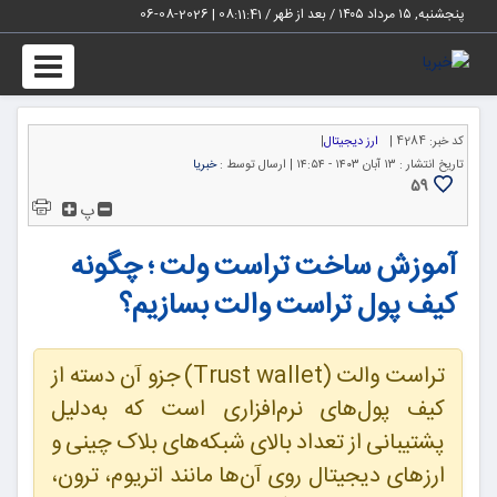
پنجشنبه, ۱۵ مرداد ۱۴۰۵ / بعد از ظهر /
08:11:42
|
2026-08-06
Toggle
igation
کد خبر:
4284 |
ارز دیجیتال
|
تاریخ انتشار :
۱۳ آبان ۱۴۰۳ - ۱۴:۵۴ |
ارسال توسط :
خبریا
59
پ
آموزش ساخت تراست ولت ؛ چگونه
کیف پول تراست والت بسازیم؟
تراست والت (Trust wallet) جزو آن دسته از
کیف پول‌های نرم‌افزاری است که به‌دلیل
پشتیبانی از تعداد بالای شبکه‌های بلاک چینی و
ارزهای دیجیتال روی آن‌ها مانند اتریوم، ترون،