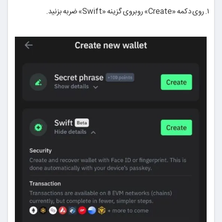
۱. روی دکمه «Create» روبروی گزینه «Swift» ضربه بزنید.