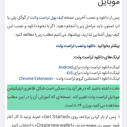
موبایل
پس از دانلود و نصب آخرین نسخه
از گوگل پلی یا
کیف پول تراست والت
اپ استور، باید مراحل زیر را انجام دهید. اگر با نحوه دانلود و نصب این
کیف پول آشنایی ندارید، پیشنهاد می‌کنیم مطلب زیر را مطالعه کنید:
بیشتر بخوانید:
دانلود و نصب تراست ولت
لینک‌های دانلود تراست ولت:
لینک دانلود تراست ولت برای
Android
لینک دانلود تراست ولت برای
iOS
لینک دانلود اکستنشن کروم تراست ولت –
Chrome Extension
دقت داشته باشید که در هر آپدیت ممکن است شکل ظاهری اپلیکیشن
موبایل تراست ولت تغییر کند. نسخه‌ای که آموزش آن را در این مطلب
مشاهده می‌کنید، ورژن ۸.۲۶ است.
۱. پس از باز کردن برنامه، روی «Get Started» ضربه بزنید تا کار آغاز
شود. سپس در صفحه جدید، «Create new wallet» را انتخاب کنید.