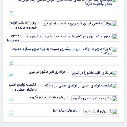
هزا
معا
میلی
خو
دلا
میم
می‌
پرواز آزمایشی اولین
چقد
خودروی پرنده در
دار
اسلواکی
حضور
مردم ایران
در
آیا
کشورهای
پیا
مختلف
با 
دنیا پای
انر
صندوق
بیش
رأی
عزاداری ظهر عاشورا در تبریز
نسب
پیا
مدا
شکست نوکیای اصلی
مص
از نوکیای جعلی در
می‌
دادگاه!
پیش دیابت را جدی بگیریم
رای برای ایران عزیز