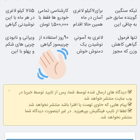
سالانه
داخل پوست با
و پهلو معرفی
تیکه سنگین
برای7کیلو لاغری
کارشناسی تمامی
5تا7 کیلو لاغری
24ماه ماندگاری
کردند
گوینده سابق خبر
آسان در ماه
خودرو ها فقط با
در هر ماه با این
به چاقی این
همین حالا اقدام
1,500,000 تومان
نوشیدنی گیاهی
خانم در برنامه
کن!سفارش با
تنها فرمول
لاغری به آسونیِ
چربیسوز
90روز استفاده از
ویرانی و نابودی
زنده
قیمت قدیم
گیاهی کاهش
نوشیدن یک
گیاهی(تخفیف
چربیسوز گیاهی
چربی های شکم
وزن که مجوز
جوان شو
دمنوش خوش
فقط امروز)
و پهلو با این
وزارت بهداشت
طعم
نوشیدنی گیاهی
سفارش با نصف
دارد(کلیک جهت
قیمت
سفارش)
ببین چیشد
خدافظی
×
همیشگی با
دیدگاه های ارسال شده توسط شما، پس از تایید توسط خبریا در
چاقی!خرید با
وب سایت منتشر خواهد شد
تخفیف
پیام هایی که حاوی تهمت یا افترا باشد منتشر نخواهد شد.
لطفا از تایپ فینگلیش بپرهیزید. در غیر اینصورت دیدگاه شما
منتشر نخواهد شد.