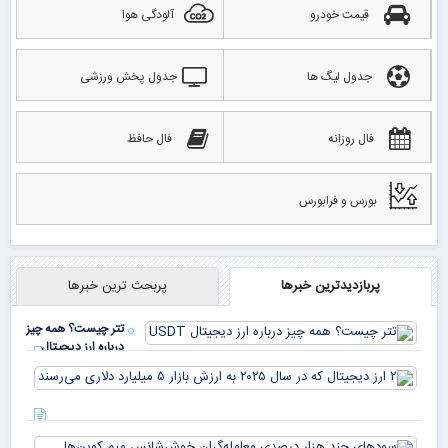
قیمت خودرو
آلودگی هوا
جدول لیگ ها
جدول پخش ورزشی
فال روزانه
فال حافظ
بورس و فرابورس
پربازدیدترین خبرها
پربحث ترین خبرها
تتر چیست؟ همه چیز
درباره ارز دیجیتال
USDT
۲ ا
دیج
که 
سود
به 