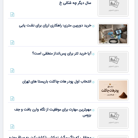
سال دیگر چه شکلی خ
خرید دوربین متری؛ راهکاری ارزان برای نشت یابی
آیا خرید تتر برای پس‌انداز منطقی است؟
انتخاب اول پودر هات چاکلت باریستا های تهران
مهم‌ترین مهارت برای موفقیت از نگاه وارن بافت و جف
بزوس
محققی که باگ مرگبار زی‌کش را کشف کرد، به سراغ مونرو