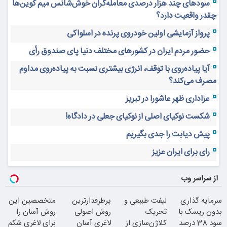
سودهای چند هزار درصدی معامله‌گران خوش‌شانس میم کوین‌ها
چقدر واقعیت دارد؟
پرواز آزمایشی اولین خودروی پرنده در اسلواکی
حضور مردم ایران در کشورهای مختلف دنیا پای صندوق رأی
آیا پیاده‌روی با توقف، انرژی بیشتری نسبت به پیاده‌روی مداوم
مصرف می‌کند؟
عزاداری ظهر عاشورا در تبریز
شکست نوکیای اصلی از نوکیای جعلی در دادگاه!
پیش دیابت را جدی بگیریم
رای برای ایران عزیز
از سراسر وب
سرمایه گذاری
لیفت طبیعی و
پرطرفدارترین
متخصصین این
بدون ریسک با
تحریک
روش اصولی
روش آسان را
سود 38 درصد
کلاژن‌سازی از
لاغری آسان
برای لاغری شکم